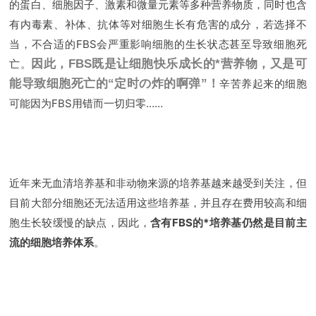
的蛋白、细胞因子、激素和微量元素等多种营养物质，同时也含
有内毒素、补体、抗体等对细胞生长有危害的成分，若选择不
当，不合适的FBS会严重影响细胞的生长状态甚至导致细胞死
亡。
因此，FBS既是让细胞快乐成长的*营养物，又是可
能导致细胞死亡的“定时の炸的啊弹”！
辛苦养起来的细胞
可能因为FBS用错而一切归零……
近年来无血清培养基和非动物来源的培养基越来越受到关注，但
目前大部分细胞还无法适用这些培养基，并且存在费用较高和细
胞生长较缓慢的缺点，因此，
含有FBS的*培养基仍然是目前主
流的细胞培养体系
。