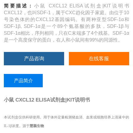
简要描述：
小鼠 CXCL12 ELISA试剂盒|KIT说明书
CXCL12，也叫SDF-1，属于CXC趋化因子家庭。由位于10
号染色体的的CXCL12基因编码。有两种亚型SDF-1α和
SDF-1β, SDF-1α是一个89个氨基酸的多肽，SDF-1β与
SDF-1α相比，序列相同，只在C末端多了4个残基。SDF-1α
是一个高度保守的蛋白，在人和小鼠间有99%的同源性。
产品咨询
在线客服
产品简介
小鼠 CXCL12 ELISA试剂盒|KIT说明书
本试剂盒仅供科研使用。用于体外定量检测猪血清、血浆或细胞培养上清液中的
IL-1β浓度。源于
慧颖生物