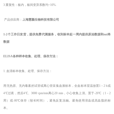
3.重复性：板内，板间变异系数均<10%.
产品供应商：
上海慧颖生物科技有限公司
1-2
个工作日发货，提供免费代测服务，收到标本起一周内提供原始数据和zui终
数据
ELISA
各种样本收集、处理、保存方法：
1.
血清标本收集、处理、保存方法：
用无热原、无内毒素的试管或离心管采集血液标本，全血标本室温放置1－2 h或
4℃过夜，然后4℃、3000 rpm/min离心20 min，小心收集上清。置于-20℃（1－2
周）或-80℃保存（较长时间），避免反复冻融。避免使用溶血或高血脂的标
本。