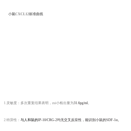
小鼠CXCL12标准曲线
1.灵敏度：多次重复结果表明，zui小检出量为
31.6pg/ml
。
2.特异性：
与人和鼠的
IP-10/CRG-2
均无交叉反应性，能识别小鼠的
SDF-1α
。