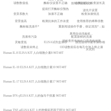
读数数值低
酶标仪设置不正确
在酶标仪上检查波长及
按顺序足量添加
提前打开酶标仪预热
滤光片设置
变异系数大
加液不正确
检查加液情况
背景值高
检测抗体的工作浓度
使用推荐的稀释倍数
酶标板洗涤不*
重新阅读操作手册，保证清洗*；如
果用自动洗板机，
洗液有污染
配置新鲜的洗液
请检查所有的出口是否有堵塞
灵敏度低
ELISA
试剂盒保存
按照说明书要求保存相
读数前未终止
OD
读数前应在每孔中加入终止液
关试剂
Human IL-8 ELISA KIT 人白细胞介素8 96T/48T
Human IL-10 ELISA KIT 人白细胞介素10 96T/48T
Human IL-17 ELISA KIT 人白细胞介素17 96T/48T
Human IFN-γELISA KIT 人的伽马干扰素 96T/48T
Human TNF-αELISA KIT 人的肿瘤坏死因子阿法 96T/48T