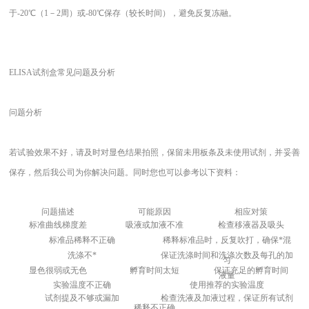
于-20℃（1－2周）或-80℃保存（较长时间），避免反复冻融。
ELISA
试剂盒常见问题及分析
问题分析
若试验效果不好，请及时对显色结果拍照，保留未用板条及未使用试剂，并妥善
保存，然后我公司为你解决问题。同时您也可以参考以下资料：
问题描述
可能原因
相应对策
标准曲线梯度差
吸液或加液不准
检查移液器及吸头
标准品稀释不正确
稀释标准品时，反复吹打，确保*混
洗涤不*
保证洗涤时间和洗涤次数及每孔的加
匀
显色很弱或无色
孵育时间太短
保证充足的孵育时间
液量
实验温度不正确
使用推荐的实验温度
试剂提及不够或漏加
检查洗液及加液过程，保证所有试剂
稀释不正确