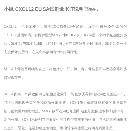
小鼠 CXCL12 ELISA试剂盒|KIT说明书
简介：
CXCL12，也叫SDF-1，属于CXC趋化因子家庭。由位于10号染色体的的
CXCL12基因编码。有两种亚型SDF-1α和SDF-1β, SDF-1α是一个89个氨基酸的多
肽，SDF-1β与SDF-1α相比，序列相同，只在C末端多了4个残基。SDF-1α是一个
高度保守的蛋白，在人和小鼠间有99%的同源性。
SDF-1由骨髓基质细胞表达，在包括心、肝、脑、肾、骨骼肌和淋巴器官等许多
器官都存在。
SDF-1作为一个高效的淋巴细胞趋化因子，能直接诱导和活化淋巴细胞在LPS、
TNF和细胞因子等的免疫刺激作出应答，SDF-1作为单核细胞有效的化学诱导
剂，能刺激B细胞增殖。SDF-1似乎在淋巴细胞和造血细胞的运输和归巢中有一
定的作用。SDF-1已证明在肿瘤发生的过程中有重要的作用，包括刺激肿瘤细胞
的生长、恶化、促进肿瘤血管增生、肿瘤转移等生理过程均有刺激作用。