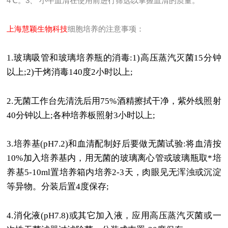
4℃。3、 小牛血清在使用前进行筛选以掌握血清的质量。
上海慧颖生物科技
细胞培养的注意事项：
1.
玻璃吸管和玻璃培养瓶的消毒
:1)
高压蒸汽灭菌
15
分钟
以上
;2)
干烤消毒
140
度
2
小时以上
;
2.
无菌工作台先清洗后用
75%
酒精擦拭干净，紫外线照射
40
分钟以上
;
各种培养板照射
3
小时以上
;
3.
培养基
(pH7.2)
和血清配制好后要做无菌试验
:
将血清按
10%
加入培养基内，用无菌的玻璃离心管或玻璃瓶取*培
养基
5-10ml
置培养箱内培养
2-3
天，肉眼见无浑浊或沉淀
等异物。分装后置
4
度保存
;
4.
消化液
(pH7.8)
或其它加入液，应用高压蒸汽灭菌或一