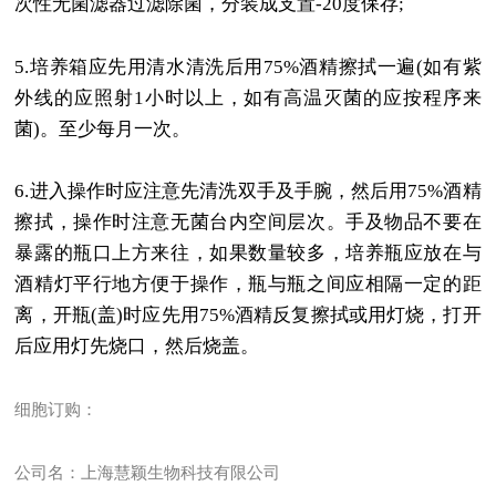
次性无菌滤器过滤除菌，分装成支置
-20
度保存
;
5.
培养箱应先用清水清洗后用
75%
酒精擦拭一遍
(
如有紫
外线的应照射
1
小时以上，如有高温灭菌的应按程序来
菌
)
。至少每月一次。
6.
进入操作时应注意先清洗双手及手腕，然后用
75%
酒精
擦拭，操作时注意无菌台内空间层次。手及物品不要在
暴露的瓶口上方来往，如果数量较多，培养瓶应放在与
酒精灯平行地方便于操作，瓶与瓶之间应相隔一定的距
离，开瓶
(
盖
)
时应先用
75%
酒精反复擦拭或用灯烧，打开
后应用灯先烧口，然后烧盖。
细胞订购：
公司名：上海慧颖生物科技有限公司