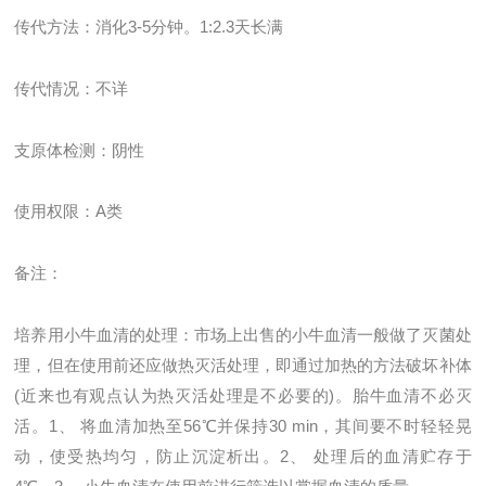
传代方法：消化
3-5
分钟。
1:2.3
天长满
传代情况：不详
支原体检测：阴性
使用权限：
A
类
备注：
培养用小牛血清的处理：市场上出售的小牛血清一般做了灭菌处
理，但在使用前还应做热灭活处理，即通过加热的方法破坏补体
(近来也有观点认为热灭活处理是不必要的)。胎牛血清不必灭
活。1、 将血清加热至56℃并保持30 min，其间要不时轻轻晃
动，使受热均匀，防止沉淀析出。2、 处理后的血清贮存于