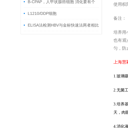
B-CPAP，人甲状腺癌细胞 消化要有个
使用权
度
L1210/DDP细胞
备注：
ELISA法检测HBV与金标快速法两者相比
培养用
较
也有观
匀，防
上海慧
1.
玻璃
2.
无菌
3.
培养
天，肉
4.
消化