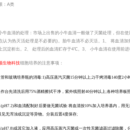
限：
A
类
小牛血清的处理：市场上出售的小牛血清一般做了灭菌处理，但在使
点认为热灭活处理是不必要的)。胎牛血清不必灭活。1、 将血清加热
止沉淀析出。2、 处理后的血清贮存于4℃。3、 小牛血清在使用前
颖生物科技
细胞培养的注意事项：
吸管和玻璃培养瓶的消毒
:1)
高压蒸汽灭菌
15
分钟以上
;2)
干烤消毒
140
度
2
小
工作台先清洗后用
75%
酒精擦拭干净，紫外线照射
40
分钟以上
;
各种培养板
基
(pH7.2)
和血清配制好后要做无菌试验
:
将血清按
10%
加入培养基内，用无
眼见无浑浊或沉淀等异物。分装后置
4
度保存
;
液
(pH7.8)
或其它加入液，应用高压蒸汽灭菌或一次性无菌滤器过滤除菌，