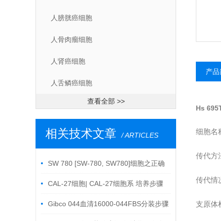
人膀胱癌细胞
人骨肉瘤细胞
人肾癌细胞
产品
人舌鳞癌细胞
查看全部 >>
Hs 69
相关技术文章
细胞名
/ ARTICLES
传代方
SW 780 [SW-780, SW780]细胞之正确
传代情
转染
CAL-27细胞| CAL-27细胞系 培养步骤
Gibco 044血清16000-044FBS分装步骤
支原体