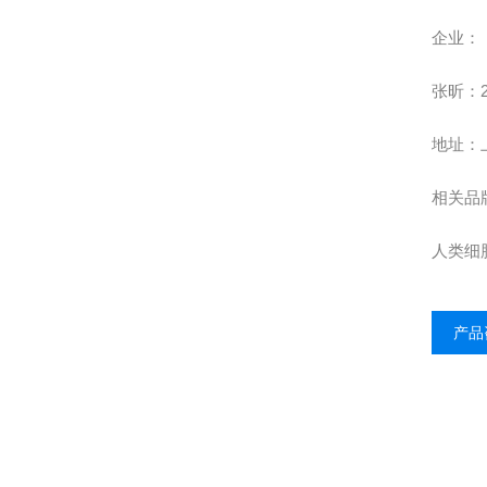
企业
：
张昕：
地址：
相关品
人类细
产品