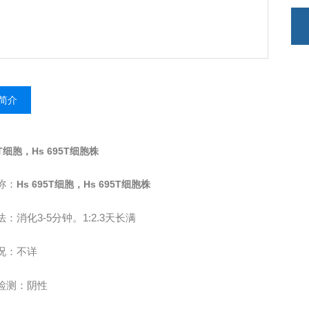
简介
5T细胞，Hs 695T细胞株
称：
Hs 695T细胞，Hs 695T细胞株
法：消化
3-5
分钟。
1:2.3
天长满
况：不详
检测：阴性