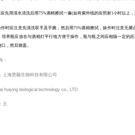
箱应先用清水清洗后用
75%
酒精擦拭一遍
(
如有紫外线的应照射
1
小时以上，
操作时应注意先清洗双手及手腕，然后用
75%
酒精擦拭，操作时注意无菌
，培养瓶应放在与酒精灯平行地方便于操作，瓶与瓶之间应相隔一定的距
烧口，然后烧盖。
购：
：上海慧颖生物科技有限公司
i huiying biological technology co., LTD
：王