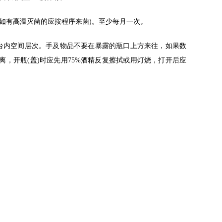
如有高温灭菌的应按程序来菌
)
。至少每月一次。
台内空间层次。手及物品不要在暴露的瓶口上方来往，如果数
离，开瓶
(
盖
)
时应先用
75%
酒精反复擦拭或用灯烧，打开后应