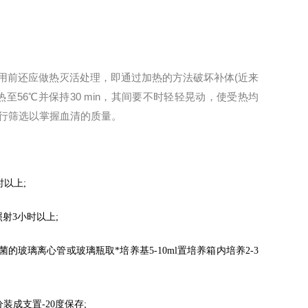
用前还应做热灭活处理，即通过加热的方法破坏补体(近来
至56℃并保持30 min，其间要不时轻轻晃动，使受热均
进行筛选以掌握血清的质量。
时以上
;
照射
3
小时以上
;
菌的玻璃离心管或玻璃瓶取*培养基
5-10ml
置培养箱内培养
2-3
分装成支置
-20
度保存
;