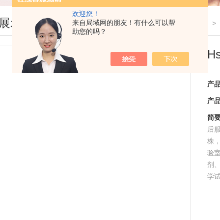
欢迎您！
展示
来自局域网的朋友！有什么可以帮
您现在的位置：
首页
>
助您的吗？
H
产
产
简
后服
株
验
剂
学试