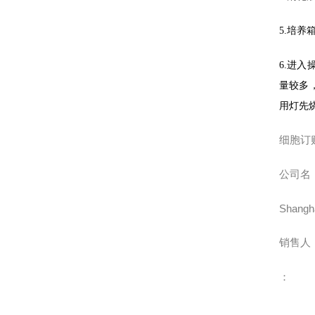
5.
培养
6.
进入
量较多
用灯先
细胞订
公司名
Shangha
销售人
：