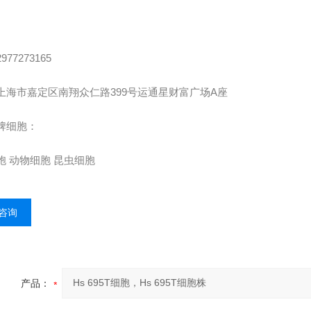
2977273165
上海市嘉定区南翔众仁路
399
号运通星财富广场
A
座
牌细胞：
胞
动物细胞
昆虫细胞
咨询
产品：