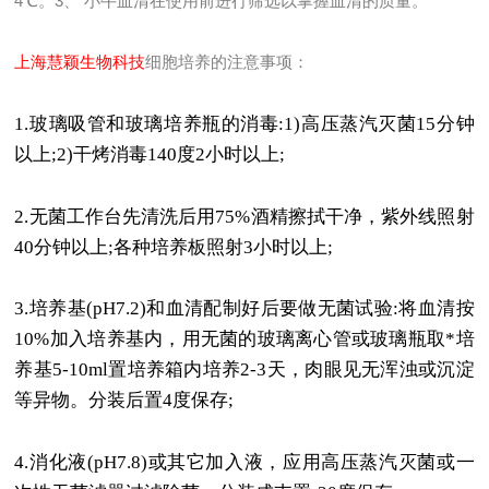
4℃。3、 小牛血清在使用前进行筛选以掌握血清的质量。
上海慧颖生物科技
细胞培养的注意事项：
1.
玻璃吸管和玻璃培养瓶的消毒
:1)
高压蒸汽灭菌
15
分钟
以上
;2)
干烤消毒
140
度
2
小时以上
;
2.
无菌工作台先清洗后用
75%
酒精擦拭干净，紫外线照射
40
分钟以上
;
各种培养板照射
3
小时以上
;
3.
培养基
(pH7.2)
和血清配制好后要做无菌试验
:
将血清按
10%
加入培养基内，用无菌的玻璃离心管或玻璃瓶取*培
养基
5-10ml
置培养箱内培养
2-3
天，肉眼见无浑浊或沉淀
等异物。分装后置
4
度保存
;
4.
消化液
(pH7.8)
或其它加入液，应用高压蒸汽灭菌或一