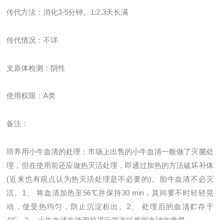
传代方法：消化
3-5
分钟。
1:2.3
天长满
传代情况：不详
支原体检测：阴性
使用权限：
A
类
备注：
培养用小牛血清的处理：市场上出售的小牛血清一般做了灭菌处
理，但在使用前还应做热灭活处理，即通过加热的方法破坏补体
(近来也有观点认为热灭活处理是不必要的)。胎牛血清不必灭
活。1、 将血清加热至56℃并保持30 min，其间要不时轻轻晃
动，使受热均匀，防止沉淀析出。2、 处理后的血清贮存于