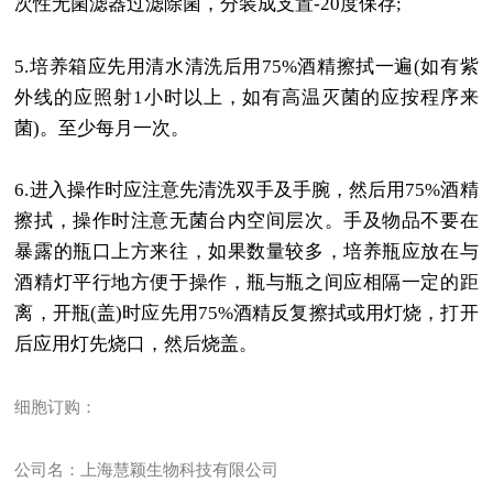
次性无菌滤器过滤除菌，分装成支置
-20
度保存
;
5.
培养箱应先用清水清洗后用
75%
酒精擦拭一遍
(
如有紫
外线的应照射
1
小时以上，如有高温灭菌的应按程序来
菌
)
。至少每月一次。
6.
进入操作时应注意先清洗双手及手腕，然后用
75%
酒精
擦拭，操作时注意无菌台内空间层次。手及物品不要在
暴露的瓶口上方来往，如果数量较多，培养瓶应放在与
酒精灯平行地方便于操作，瓶与瓶之间应相隔一定的距
离，开瓶
(
盖
)
时应先用
75%
酒精反复擦拭或用灯烧，打开
后应用灯先烧口，然后烧盖。
细胞订购：
公司名：上海慧颖生物科技有限公司