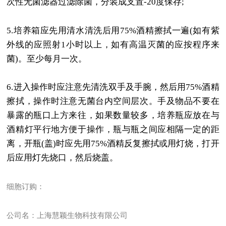
次性无菌滤器过滤除菌，分装成支置
-20
度保存
;
5.
培养箱应先用清水清洗后用
75%
酒精擦拭一遍
(
如有紫
外线的应照射
1
小时以上，如有高温灭菌的应按程序来
菌
)
。至少每月一次。
6.
进入操作时应注意先清洗双手及手腕，然后用
75%
酒精
擦拭，操作时注意无菌台内空间层次。手及物品不要在
暴露的瓶口上方来往，如果数量较多，培养瓶应放在与
酒精灯平行地方便于操作，瓶与瓶之间应相隔一定的距
离，开瓶
(
盖
)
时应先用
75%
酒精反复擦拭或用灯烧，打开
后应用灯先烧口，然后烧盖。
细胞订购：
公司名：上海慧颖生物科技有限公司