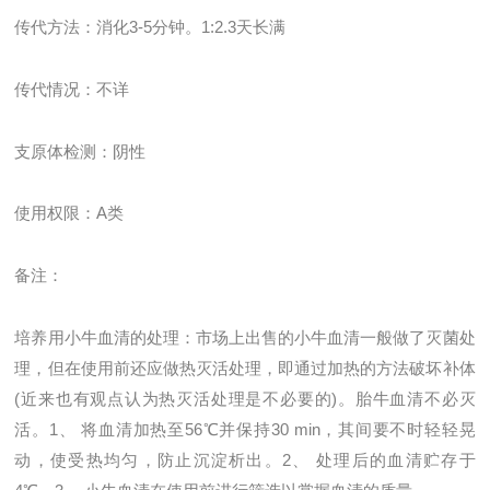
传代方法：消化
3-5
分钟。
1:2.3
天长满
传代情况：不详
支原体检测：阴性
使用权限：
A
类
备注：
培养用小牛血清的处理：市场上出售的小牛血清一般做了灭菌处
理，但在使用前还应做热灭活处理，即通过加热的方法破坏补体
(近来也有观点认为热灭活处理是不必要的)。胎牛血清不必灭
活。1、 将血清加热至56℃并保持30 min，其间要不时轻轻晃
动，使受热均匀，防止沉淀析出。2、 处理后的血清贮存于