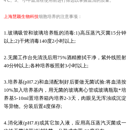
4℃。3、 小牛血清在使用前进行筛选以掌握血清的质量。
上海慧颖生物科技
细胞培养的注意事项：
1.
玻璃吸管和玻璃培养瓶的消毒
:1)
高压蒸汽灭菌
15
分钟
以上
;2)
干烤消毒
140
度
2
小时以上
;
2.
无菌工作台先清洗后用
75%
酒精擦拭干净，紫外线照射
40
分钟以上
;
各种培养板照射
3
小时以上
;
3.
培养基
(pH7.2)
和血清配制好后要做无菌试验
:
将血清按
10%
加入培养基内，用无菌的玻璃离心管或玻璃瓶取*培
养基
5-10ml
置培养箱内培养
2-3
天，肉眼见无浑浊或沉淀
等异物。分装后置
4
度保存
;
4.
消化液
(pH7.8)
或其它加入液，应用高压蒸汽灭菌或一