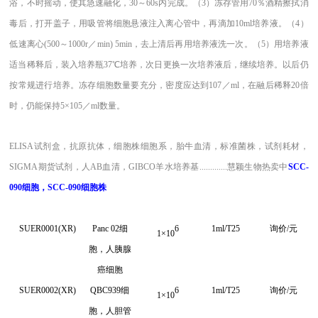
浴，不时摇动，使其急速融化，30～60s内完成。（3）冻存管用70％酒精擦拭消
毒后，打开盖子，用吸管将细胞悬液注入离心管中，再滴加10ml培养液。（4）
低速离心(500～1000r／min) 5min，去上清后再用培养液洗一次。（5）用培养液
适当稀释后，装入培养瓶37℃培养，次日更换一次培养液后，继续培养。以后仍
按常规进行培养。冻存细胞数量要充分，密度应达到107／ml，在融后稀释20倍
时，仍能保持5×105／ml数量。
ELISA试剂盒，抗原抗体，细胞株细胞系，胎牛血清，标准菌株，试剂耗材，
SIGMA期货试剂，人AB血清，GIBCO羊水培养基.............慧颖生物热卖中
SCC-
090细胞
，SCC-090细胞株
SUER0001(XR)
Panc 02
细
6
1ml/T25
询价/元
1
×
10
胞，人胰腺
癌细胞
SUER0002(XR)
QBC939
细
6
1ml/T25
询价/元
1
×
10
胞，人胆管