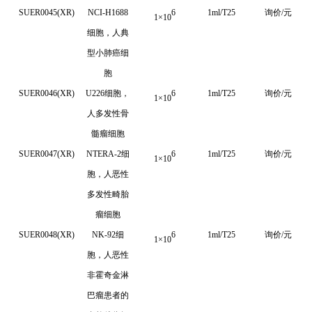
SUER0045(XR)
NCI-H1688
6
1ml/T25
询价/元
1
×
10
细胞，人典
型小肺癌细
胞
SUER0046(XR)
U226
细胞，
6
1ml/T25
询价/元
1
×
10
人多发性骨
髓瘤细胞
SUER0047(XR)
NTERA-2细
6
1ml/T25
询价/元
1
×
10
胞，人恶性
多发性畸胎
瘤细胞
SUER0048(XR)
NK-92
细
6
1ml/T25
询价/元
1
×
10
胞，人恶性
非霍奇金淋
巴瘤患者的