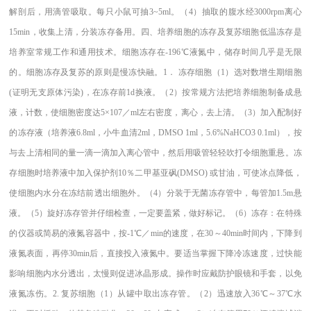
解剖后，用滴管吸取。每只小鼠可抽3~5ml。（4）抽取的腹水经3000rpm离心
15min，收集上清，分装冻存备用。四、培养细胞的冻存及复苏细胞低温冻存是
培养室常规工作和通用技术。细胞冻存在-196℃液氮中，储存时间几乎是无限
的。细胞冻存及复苏的原则是慢冻快融。1． 冻存细胞（1）选对数增生期细胞
(证明无支原体污染)，在冻存前1d换液。（2）按常规方法把培养细胞制备成悬
液，计数，使细胞密度达5×107／ml左右密度，离心，去上清。（3）加入配制好
的冻存液（培养液6.8ml，小牛血清2ml，DMSO 1ml，5.6%NaHCO3 0.1ml），按
与去上清相同的量一滴一滴加入离心管中，然后用吸管轻轻吹打令细胞重悬。冻
存细胞时培养液中加入保护剂10％二甲基亚砜(DMSO) 或甘油，可使冰点降低，
使细胞内水分在冻结前透出细胞外。（4）分装于无菌冻存管中，每管加1.5m悬
液。（5）旋好冻存管并仔细检查，一定要盖紧，做好标记。（6）冻存：在特殊
的仪器或简易的液氮容器中，按-1℃／min的速度，在30～40min时间内，下降到
液氮表面，再停30min后，直接投入液氮中。要适当掌握下降冷冻速度，过快能
影响细胞内水分透出，太慢则促进冰晶形成。操作时应戴防护眼镜和手套，以免
液氮冻伤。2. 复苏细胞（1）从罐中取出冻存管。（2）迅速放入36℃～37℃水