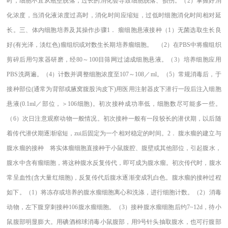
时，细胞不宜从瓶壁脱落，过长的消化会导致细胞脱落、损伤。（2）掌握好消
化浓度，当消化液浓度过高时，消化时间应缩短，过低时细胞消化时间相对延
长。三、体内细胞培养及其操作步骤1． 瘤细胞悬液接种（1）无菌选取生长良
好(有光泽，淡红色)瘤组织或对数生长期培养瘤细胞。 （2）在PBS中将瘤组织
剪碎后用匀浆器研磨，经80～100目筛网过滤成细胞悬液。（3）培养细胞应用
PBS洗两遍。（4）计数并调整细胞浓度至107～108／ml。（5）常规消毒后，于
接种部位(通常为背部或腋窝腹股沟皮下)用医用注射器皮下潜行一段后注入细胞
悬液(0.1ml／部位，＞106细胞)。初次接种成功率低，细胞数尽可能多一些。
（6）次日注意观察动物一般情况。初次接种一般有一段较长的潜伏期，以后随
着传代潜伏期逐渐缩短，zui后固定为一个相对稳定的时间。2． 腹水瘤的建立与
腹水瘤的接种 将实体瘤细胞直接种于小鼠腹腔、腹壁或其他部位，引起腹水，
腹水中含有瘤细胞，将这种腹水反复传代，即可成为腹水瘤。初次传代时，腹水
常呈血性(含大量红细胞)，反复传代后腹水逐渐变成乳白色。腹水瘤的接种过程
如下。（1）将冻存或培养的腹水瘤细胞离心和洗涤，进行细胞计数。（2）消毒
动物，左下腹穿刺接种106腹水瘤细胞。（3）接种腹水瘤细胞后约7~12d，待小
鼠腹部明显膨大。用碘酒棉球消毒小鼠腹部，用9号针头抽取腹水，也可行腹部