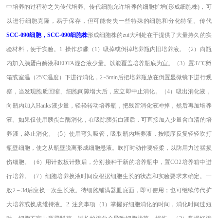
中培养的过程称之为传代培养。传代细胞允许培养的细胞扩增(形成细胞株)，可
以进行细胞克隆，易于保存，但可能丧失一些特殊的细胞和分化特征。传代
SCC-090细胞
，SCC-090细胞株
形成细胞株的zui大利处在于提供了大量持久的实
验材料，便于实验。1. 操作步骤（1）吸掉或倒掉培养瓶内旧培养液。（2）向瓶
内加入胰蛋白酶液和EDTA混合液少量。以能覆盖培养瓶底为宜。（3）置37℃孵
箱或室温（25℃温度）下进行消化，2~5min后把培养瓶放在倒置显微镜下进行观
察，当发现胞质回缩、细胞间隙增大后，应立即中止消化。（4）吸出消化液，
向瓶内加入Hanks液少量，轻轻转动培养瓶，把残留消化液冲掉，然后再加培养
液。如果仅使用胰蛋白酶消化，在吸除胰蛋白液后，可直接加入少量含血清的培
养液，终止消化。（5）使用弯头吸管，吸取瓶内培养液，按顺序反复轻轻吹打
瓶壁细胞，使之从瓶壁脱离形成细胞悬液。吹打时动作要轻柔，以防用力过猛损
伤细胞。（6）用计数板计数后，分别接种于新的培养瓶中，置CO2培养箱中进
行培养。（7）细胞培养换液时间应根据细胞生长的状态和实验要求来确定。一
般2～3d后应换一次生长液。待细胞铺满器皿底面，即可使用；也可继续传代扩
大培养或换成维持液。2. 注意事项（1）掌握好细胞消化的时间，消化时间过短