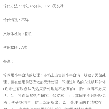
传代方法：消化
3-5
分钟。
1:2.3
天长满
传代情况：不详
支原体检测：阴性
使用权限：
A
类
备注：
培养用小牛血清的处理：市场上出售的小牛血清一般做了灭菌处
理，但在使用前还应做热灭活处理，即通过加热的方法破坏补体
(近来也有观点认为热灭活处理是不必要的)。胎牛血清不必灭
活。1、 将血清加热至56℃并保持30 min，其间要不时轻轻晃
动，使受热均匀，防止沉淀析出。2、 处理后的血清贮存于