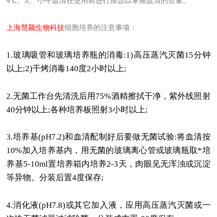
4℃。3、 小牛血清在使用前进行筛选以掌握血清的质量。
上海慧颖生物科技
细胞培养的注意事项：
1.
玻璃吸管和玻璃培养瓶的消毒
:1)
高压蒸汽灭菌
15
分钟
以上
;2)
干烤消毒
140
度
2
小时以上
;
2.
无菌工作台先清洗后用
75%
酒精擦拭干净，紫外线照射
40
分钟以上
;
各种培养板照射
3
小时以上
;
3.
培养基
(pH7.2)
和血清配制好后要做无菌试验
:
将血清按
10%
加入培养基内，用无菌的玻璃离心管或玻璃瓶取*培
养基
5-10ml
置培养箱内培养
2-3
天，肉眼见无浑浊或沉淀
等异物。分装后置
4
度保存
;
4.
消化液
(pH7.8)
或其它加入液，应用高压蒸汽灭菌或一