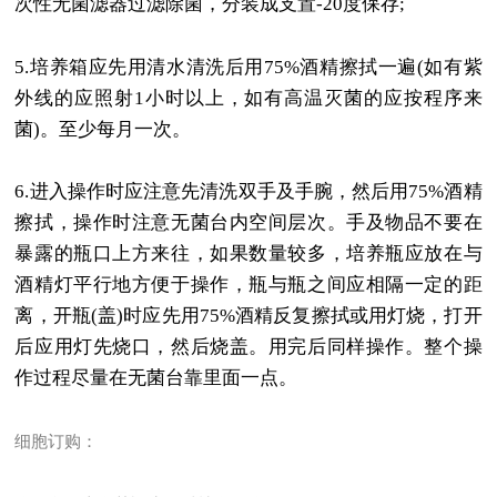
次性无菌滤器过滤除菌，分装成支置
-20
度保存
;
5.
培养箱应先用清水清洗后用
75%
酒精擦拭一遍
(
如有紫
外线的应照射
1
小时以上，如有高温灭菌的应按程序来
菌
)
。至少每月一次。
6.
进入操作时应注意先清洗双手及手腕，然后用
75%
酒精
擦拭，操作时注意无菌台内空间层次。手及物品不要在
暴露的瓶口上方来往，如果数量较多，培养瓶应放在与
酒精灯平行地方便于操作，瓶与瓶之间应相隔一定的距
离，开瓶
(
盖
)
时应先用
75%
酒精反复擦拭或用灯烧，打开
后应用灯先烧口，然后烧盖。用完后同样操作。整个操
作过程尽量在无菌台靠里面一点。
细胞订购：