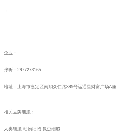
：
企业
：
张昕：
2977273165
地址：上海市嘉定区南翔众仁路
399
号运通星财富广场
A
座
相关品牌细胞：
人类细胞
动物细胞
昆虫细胞