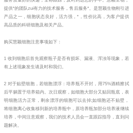
服务质量好的快递，全称跟踪，及时到达您的手中。慧颖生物，
提供*的团队zui有力的技术服务，售后服务*。是慧颖生物刚引进
产品之一，细胞状态良好，活力强，*，性价比高，为客户提供
高品质的科研细胞及相关产品。
购买慧颖细胞注意事项如下：
1
收到细胞后首先观察瓶子是否有损坏、漏液、浑浊等现象，若
有上述现象发生请及时和我们。
2
对于贴壁细胞，若细胞漂浮：培养瓶不开封，用
75%
酒精擦拭
后平躺置于培养箱内。次日观察，如细胞大部分又贴回瓶底，表
明细胞活力正常，剩余漂浮的细胞可以去掉
;
如细胞还不贴壁，
将细胞离心收集移到新的培养瓶中，原培养瓶加部分培养液继续
培养，中间注意观察，我们的技术人员会一直跟踪指导，直到问
题解决。