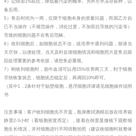
4
）记得加
1%
双抗，降低被污染的概率。另外尽早冻存留种，以
备后用。
5
）售后时间为一周，仅限于
细胞
本身的质量问题，而因乙方自
己不当操作（不规范操作，消化过度，不加双抗导致的污染等）
导致的细胞问题不在售后范畴。
6
）收到细胞后，如细胞状态不佳，或培养中遇到问题，烦请当
天尽快，以便处理。当天及时反馈细胞情况和细胞照片是售后跟
踪处理重要的参考依据，请您务必重视。
7
）刚收到细胞时，胎牛血清可以用
15%
培养两三天，利于细胞
尽快恢复状态，细胞状态稳定后，再调回
10%
即可。
（其中
1
，
2
条针对于贴壁细胞，悬浮细胞详请请见细胞操作说明
书
注意事项：客户收到细胞先不开盖，瓶身擦拭酒精后放在培养箱
静置
2-3
小时（看细胞密度而定），接着在倒置显微镜下观察细
胞生长情况，并对细胞进行不同倍数拍照（建议收细胞时就整体