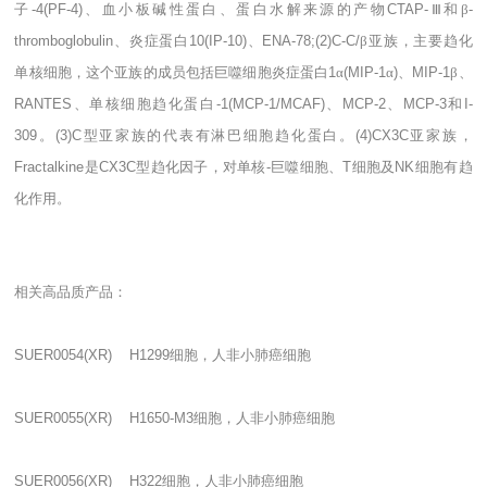
子
-4(PF-4)
、血小板碱性蛋白、蛋白水解来源的产物
CTAP-
Ⅲ和β
-
thromboglobulin
、炎症蛋白
10(IP-10)
、
ENA-78;(2)C-C/
β亚族，主要趋化
单核细胞，这个亚族的成员包括巨噬细胞炎症蛋白
1
α
(MIP-1
α
)
、
MIP-1
β、
RANTES
、单核细胞趋化蛋白
-1(MCP-1/MCAF)
、
MCP-2
、
MCP-3
和
I-
309
。
(3)C
型亚家族的代表有淋巴细胞趋化蛋白。
(4)CX3C
亚家族，
Fractalkine
是
CX3C
型趋化因子，对单核
-
巨噬细胞、
T
细胞及
NK
细胞有趋
化作用。
相关高品质产品：
SUER0054(XR) H1299
细胞，人非小肺癌细胞
SUER0055(XR) H1650-M3
细胞，人非小肺癌细胞
SUER0056(XR) H322
细胞，人非小肺癌细胞