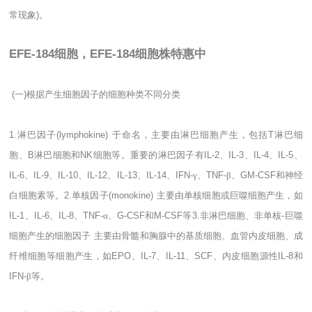
常现象
)
。
EFE-184细胞，EFE-184细胞株特惠中
(
一
)
根据产生细胞因子的细胞种类不同分类
1.
淋巴因子
(lymphokine)
于命名，主要由淋巴细胞产生，包括
T
淋巴细
胞、
B
淋巴细胞和
NK
细胞等。重要的淋巴因子有
IL-2
、
IL-3
、
IL-4
、
IL-5
、
IL-6
、
IL-9
、
IL-10
、
IL-12
、
IL-13
、
IL-14
、
IFN-
γ、
TNF-
β、
GM-CSF
和神经
白细胞素等。
2.
单核因子
(monokine)
主要由单核细胞或巨噬细胞产生，如
IL-1
、
IL-6
、
IL-8
、
TNF-
α、
G-CSF
和
M-CSF
等
3.
非淋巴细胞、非单核
-
巨噬
细胞产生的细胞因子
主要由骨髓和胸腺中的基质细胞、血管内皮细胞、成
纤维细胞等细胞产生，如
EPO
、
IL-7
、
IL-11
、
SCF
、内皮细胞源性
IL-8
和
IFN-
β等。