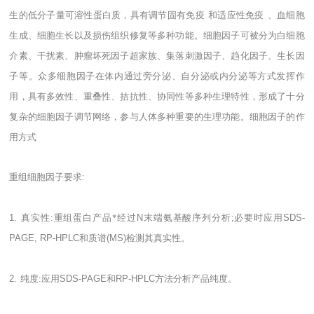
生的低分子量可溶性蛋白质，具有调节固有免疫
和适应性免疫
、血细胞
生成、细胞生长以及损伤组织修复等多种功能。细胞因子可被分为白细胞
介素、干扰素、肿瘤坏死因子超家族、集落刺激因子、趋化因子、生长因
子等。众多细胞因子在体内通过旁分泌、自分泌或内分泌等方式发挥作
用，具有多效性、重叠性、拮抗性、协同性等多种生理特性，形成了十分
复杂的细胞因子调节网络，参与人体多种重要的生理功能。细胞因子的作
用方式
重组细胞因子要求
:
1.
真实性
:
重组蛋白产品*经过
N
末端氨基酸序列分析
;
必要时应用
SDS-
PAGE, RP-HPLC
和质谱
(MS)
检测其真实性。
2.
纯度
:
应用
SDS-PAGE
和
RP-HPLC
方法分析产品纯度。