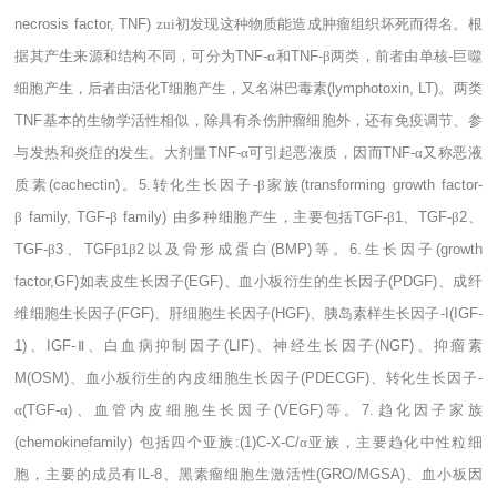
necrosis factor, TNF)
zui初发现这种物质能造成肿瘤组织坏死而得名。根
据其产生来源和结构不同，可分为
TNF-
α和
TNF-
β两类，前者由单核
-
巨噬
细胞产生，后者由活化
T
细胞产生，又名淋巴毒素
(lymphotoxin, LT)
。两类
TNF
基本的生物学活性相似，除具有杀伤肿瘤细胞外，还有免疫调节、参
与发热和炎症的发生。大剂量
TNF-
α可引起恶液质，因而
TNF-
α又称恶液
质素
(cachectin)
。
5.
转化生长因子
-
β家族
(transforming growth factor-
β
family, TGF-
β
family)
由多种细胞产生，主要包括
TGF-
β
1
、
TGF-
β
2
、
TGF-
β
3
、
TGF
β
1
β
2
以及骨形成蛋白
(BMP)
等。
6.
生长因子
(growth
factor,GF)
如表皮生长因子
(EGF)
、血小板衍生的生长因子
(PDGF)
、成纤
维细胞生长因子
(FGF)
、肝细胞生长因子
(HGF)
、胰岛素样生长因子
-I(IGF-
1)
、
IGF-
Ⅱ、白血病抑制因子
(LIF)
、神经生长因子
(NGF)
、抑瘤素
M(OSM)
、血小板衍生的内皮细胞生长因子
(PDECGF)
、转化生长因子
-
α
(TGF-
α
)
、血管内皮细胞生长因子
(VEGF)
等。
7.
趋化因子家族
(chemokinefamily)
包括四个亚族
:(1)C-X-C/
α亚族，主要趋化中性粒细
胞，主要的成员有
IL-8
、黑素瘤细胞生激活性
(GRO/MGSA)
、血小板因