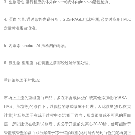
3.
生物活性
:
进行相应的体外
(in vitro)
或体内
(in vivo)
活性检测。
4.
蛋白含量
:
通过紫外光谱分析，
SDS-PAGE
电泳检测
;
必要时应用
HPLC
定量标准蛋白溶液。
5.
内毒素
:kinetic LAL
法检测内毒素。
6.
微生物
:
重组蛋白在装瓶之前都经过滤除菌处理。
重组细胞因子的状态
:
市场上主流的重组蛋白产品，多在不含载体蛋白或其他添加物
(
如
BSA
、
HAS
、蔗糖等
)
的条件下，以低盐的形式做冻干处理，因此微量
(
多以微克
计量
)
的细胞因子在冻干过程中会沉积于管内，形成很薄或不可见的蛋白
层，所以建议在收到试剂后，务必于开盖前先离心
20-30
秒，使可能附于
管盖或管壁的蛋白成分聚集于冻干馆的底部
(
此时能否见到白色沉淀均属正