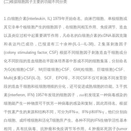
(
二
)
根据细胞因子主要的功能不同分类
1.
白细胞介素
(interleukin, IL) 1979
年开始命名。由淋巴细胞、单核细胞或
其它非单个核细胞产生的细胞因子，在细胞间相互作用、免疫调节、造血
以及炎症过程中起重要调节作用，凡命名的白细胞介素的
cDNA
基因克隆
和表达均已成功，已报道有三十余种
(IL-1
―
IL-38)
。
2.
集落刺激因子
(colony stimulating factor, CSF)
根据不同细胞因子刺激造血干细胞或分
化不同阶段的造血细胞在半固体培养基中形成不同的细胞集落，分别命名
为
G(
粒细胞
)-CSF
、
M(
巨噬细胞
)-CSF
、
GM(
粒细胞、巨噬细胞
)-CSF
、
Multi(
多重
)-CSF(IL-3)
、
SCF
、
EPO
等。不同
CSF
不仅可刺激不同发育阶
段的造血干细胞和祖细胞增殖的分化，还可促进成熟细胞的功能。
3.
干扰
素
(interferon, IFN) 1957
年发现的细胞因子，zui初发现某一种病毒感染的
细胞能产生一种物质可干扰另一种病毒的感染和复制，因此而得名。根据
干扰素产生的来源和结构不同，可分为
IFN-
α、
IFN-
β和
IFN-
γ，他们分别由
白细胞、成纤维细胞和活化
T
细胞所产生。各种不同的
IFN
生物学活性基本
相同，具有抗病毒、抗肿瘤和免疫调节等作用。
4.
肿瘤坏死因子
(tumor