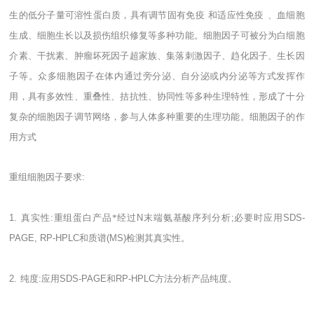
生的低分子量可溶性蛋白质，具有调节固有免疫
和适应性免疫
、血细胞
生成、细胞生长以及损伤组织修复等多种功能。细胞因子可被分为白细胞
介素、干扰素、肿瘤坏死因子超家族、集落刺激因子、趋化因子、生长因
子等。众多细胞因子在体内通过旁分泌、自分泌或内分泌等方式发挥作
用，具有多效性、重叠性、拮抗性、协同性等多种生理特性，形成了十分
复杂的细胞因子调节网络，参与人体多种重要的生理功能。细胞因子的作
用方式
重组细胞因子要求
:
1.
真实性
:
重组蛋白产品*经过
N
末端氨基酸序列分析
;
必要时应用
SDS-
PAGE, RP-HPLC
和质谱
(MS)
检测其真实性。
2.
纯度
:
应用
SDS-PAGE
和
RP-HPLC
方法分析产品纯度。