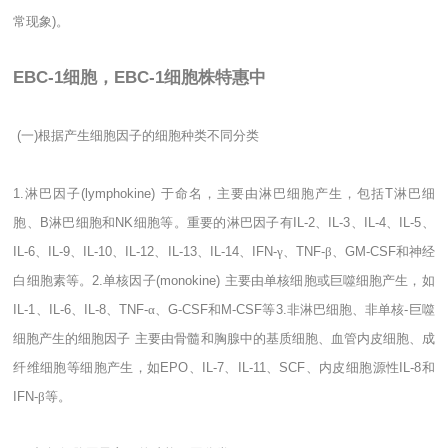
常现象
)
。
EBC-1细胞，EBC-1细胞株特惠中
(
一
)
根据产生细胞因子的细胞种类不同分类
1.
淋巴因子
(lymphokine)
于命名，主要由淋巴细胞产生，包括
T
淋巴细
胞、
B
淋巴细胞和
NK
细胞等。重要的淋巴因子有
IL-2
、
IL-3
、
IL-4
、
IL-5
、
IL-6
、
IL-9
、
IL-10
、
IL-12
、
IL-13
、
IL-14
、
IFN-
γ、
TNF-
β、
GM-CSF
和神经
白细胞素等。
2.
单核因子
(monokine)
主要由单核细胞或巨噬细胞产生，如
IL-1
、
IL-6
、
IL-8
、
TNF-
α、
G-CSF
和
M-CSF
等
3.
非淋巴细胞、非单核
-
巨噬
细胞产生的细胞因子
主要由骨髓和胸腺中的基质细胞、血管内皮细胞、成
纤维细胞等细胞产生，如
EPO
、
IL-7
、
IL-11
、
SCF
、内皮细胞源性
IL-8
和
IFN-
β等。