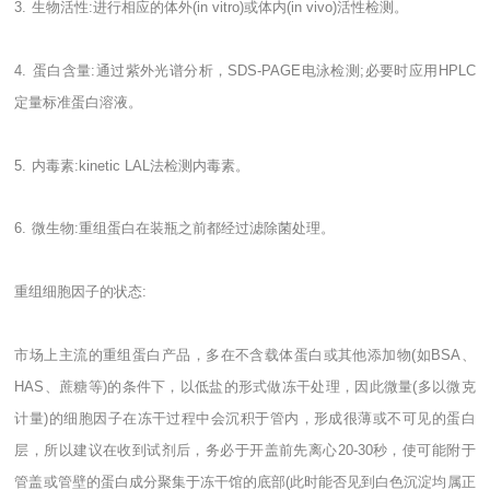
3.
生物活性
:
进行相应的体外
(in vitro)
或体内
(in vivo)
活性检测。
4.
蛋白含量
:
通过紫外光谱分析，
SDS-PAGE
电泳检测
;
必要时应用
HPLC
定量标准蛋白溶液。
5.
内毒素
:kinetic LAL
法检测内毒素。
6.
微生物
:
重组蛋白在装瓶之前都经过滤除菌处理。
重组细胞因子的状态
:
市场上主流的重组蛋白产品，多在不含载体蛋白或其他添加物
(
如
BSA
、
HAS
、蔗糖等
)
的条件下，以低盐的形式做冻干处理，因此微量
(
多以微克
计量
)
的细胞因子在冻干过程中会沉积于管内，形成很薄或不可见的蛋白
层，所以建议在收到试剂后，务必于开盖前先离心
20-30
秒，使可能附于
管盖或管壁的蛋白成分聚集于冻干馆的底部
(
此时能否见到白色沉淀均属正