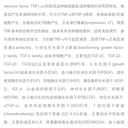
necrosis factor, TNF)
zui初发现这种物质能造成肿瘤组织坏死而得名。根
据其产生来源和结构不同，可分为
TNF-
α和
TNF-
β两类，前者由单核
-
巨噬
细胞产生，后者由活化
T
细胞产生，又名淋巴毒素
(lymphotoxin, LT)
。两类
TNF
基本的生物学活性相似，除具有杀伤肿瘤细胞外，还有免疫调节、参
与发热和炎症的发生。大剂量
TNF-
α可引起恶液质，因而
TNF-
α又称恶液
质素
(cachectin)
。
5.
转化生长因子
-
β家族
(transforming growth factor-
β
family, TGF-
β
family)
由多种细胞产生，主要包括
TGF-
β
1
、
TGF-
β
2
、
TGF-
β
3
、
TGF
β
1
β
2
以及骨形成蛋白
(BMP)
等。
6.
生长因子
(growth
factor,GF)
如表皮生长因子
(EGF)
、血小板衍生的生长因子
(PDGF)
、成纤
维细胞生长因子
(FGF)
、肝细胞生长因子
(HGF)
、胰岛素样生长因子
-I(IGF-
1)
、
IGF-
Ⅱ、白血病抑制因子
(LIF)
、神经生长因子
(NGF)
、抑瘤素
M(OSM)
、血小板衍生的内皮细胞生长因子
(PDECGF)
、转化生长因子
-
α
(TGF-
α
)
、血管内皮细胞生长因子
(VEGF)
等。
7.
趋化因子家族
(chemokinefamily)
包括四个亚族
:(1)C-X-C/
α亚族，主要趋化中性粒细
胞，主要的成员有
IL-8
、黑素瘤细胞生激活性
(GRO/MGSA)
、血小板因