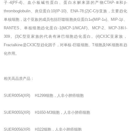
子
-4(PF-4)
、血小板碱性蛋白、蛋白水解来源的产物
CTAP-
Ⅲ和β
-
thromboglobulin
、炎症蛋白
10(IP-10)
、
ENA-78;(2)C-C/
β亚族，主要趋化
单核细胞，这个亚族的成员包括巨噬细胞炎症蛋白
1
α
(MIP-1
α
)
、
MIP-1
β、
RANTES
、单核细胞趋化蛋白
-1(MCP-1/MCAF)
、
MCP-2
、
MCP-3
和
I-
309
。
(3)C
型亚家族的代表有淋巴细胞趋化蛋白。
(4)CX3C
亚家族，
Fractalkine
是
CX3C
型趋化因子，对单核
-
巨噬细胞、
T
细胞及
NK
细胞有趋
化作用。
相关高品质产品：
SUER0054(XR) H1299
细胞，人非小肺癌细胞
SUER0055(XR) H1650-M3
细胞，人非小肺癌细胞
SUER0056(XR) H322
细胞，人非小肺癌细胞