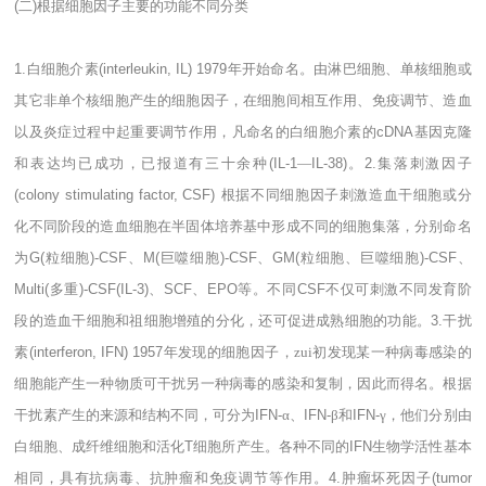
(
二
)
根据细胞因子主要的功能不同分类
1.
白细胞介素
(interleukin, IL) 1979
年开始命名。由淋巴细胞、单核细胞或
其它非单个核细胞产生的细胞因子，在细胞间相互作用、免疫调节、造血
以及炎症过程中起重要调节作用，凡命名的白细胞介素的
cDNA
基因克隆
和表达均已成功，已报道有三十余种
(IL-1
―
IL-38)
。
2.
集落刺激因子
(colony stimulating factor, CSF)
根据不同细胞因子刺激造血干细胞或分
化不同阶段的造血细胞在半固体培养基中形成不同的细胞集落，分别命名
为
G(
粒细胞
)-CSF
、
M(
巨噬细胞
)-CSF
、
GM(
粒细胞、巨噬细胞
)-CSF
、
Multi(
多重
)-CSF(IL-3)
、
SCF
、
EPO
等。不同
CSF
不仅可刺激不同发育阶
段的造血干细胞和祖细胞增殖的分化，还可促进成熟细胞的功能。
3.
干扰
素
(interferon, IFN) 1957
年发现的细胞因子，zui初发现某一种病毒感染的
细胞能产生一种物质可干扰另一种病毒的感染和复制，因此而得名。根据
干扰素产生的来源和结构不同，可分为
IFN-
α、
IFN-
β和
IFN-
γ，他们分别由
白细胞、成纤维细胞和活化
T
细胞所产生。各种不同的
IFN
生物学活性基本
相同，具有抗病毒、抗肿瘤和免疫调节等作用。
4.
肿瘤坏死因子
(tumor