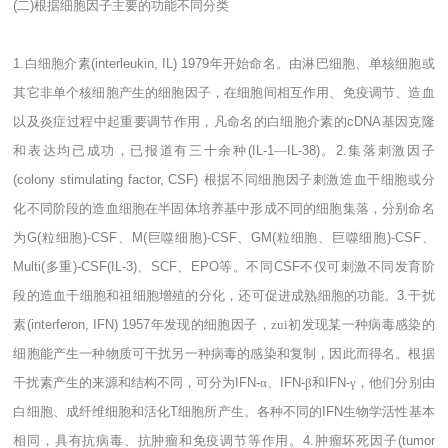
(
二
)
根据细胞因子主要的功能不同分类
1.
白细胞介素
(interleukin, IL) 1979
年开始命名。由淋巴细胞、单核细胞或
其它非单个核细胞产生的细胞因子，在细胞间相互作用、免疫调节、造血
以及炎症过程中起重要调节作用，凡命名的白细胞介素的
cDNA
基因克隆
和表达均已成功，已报道有三十余种
(IL-1
―
IL-38)
。
2.
集落刺激因子
(colony stimulating factor, CSF)
根据不同细胞因子刺激造血干细胞或分
化不同阶段的造血细胞在半固体培养基中形成不同的细胞集落，分别命名
为
G(
粒细胞
)-CSF
、
M(
巨噬细胞
)-CSF
、
GM(
粒细胞、巨噬细胞
)-CSF
、
Multi(
多重
)-CSF(IL-3)
、
SCF
、
EPO
等。不同
CSF
不仅可刺激不同发育阶
段的造血干细胞和祖细胞增殖的分化，还可促进成熟细胞的功能。
3.
干扰
素
(interferon, IFN) 1957
年发现的细胞因子，zui初发现某一种病毒感染的
细胞能产生一种物质可干扰另一种病毒的感染和复制，因此而得名。根据
干扰素产生的来源和结构不同，可分为
IFN-
α、
IFN-
β和
IFN-
γ，他们分别由
白细胞、成纤维细胞和活化
T
细胞所产生。各种不同的
IFN
生物学活性基本
相同，具有抗病毒、抗肿瘤和免疫调节等作用。
4.
肿瘤坏死因子
(tumor