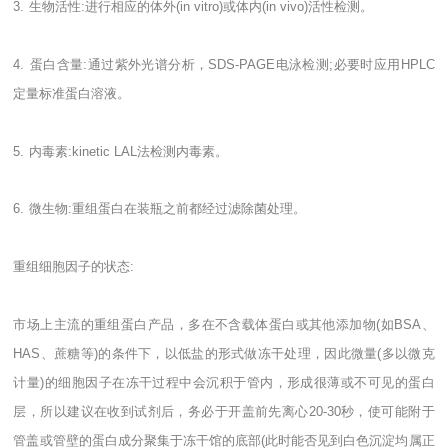
3.
生物活性
:
进行相应的体外
(in vitro)
或体内
(in vivo)
活性检测。
4.
蛋白含量
:
通过紫外光谱分析，
SDS-PAGE
电泳检测
;
必要时应用
HPLC
定量标准蛋白溶液。
5.
内毒素
:kinetic LAL
法检测内毒素。
6.
微生物
:
重组蛋白在装瓶之前都经过滤除菌处理。
重组细胞因子的状态
:
市场上主流的重组蛋白产品，多在不含载体蛋白或其他添加物
(
如
BSA
、
HAS
、蔗糖等
)
的条件下，以低盐的形式做冻干处理，因此微量
(
多以微克
计量
)
的细胞因子在冻干过程中会沉积于管内，形成很薄或不可见的蛋白
层，所以建议在收到试剂后，务必于开盖前先离心
20-30
秒，使可能附于
管盖或管壁的蛋白成分聚集于冻干馆的底部
(
此时能否见到白色沉淀均属正