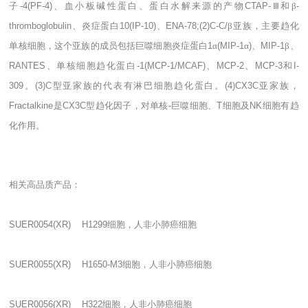
子
-4(PF-4)
、血小板碱性蛋白、蛋白水解来源的产物
CTAP-
Ⅲ和β
-
thromboglobulin
、炎症蛋白
10(IP-10)
、
ENA-78;(2)C-C/
β亚族，主要趋化
单核细胞，这个亚族的成员包括巨噬细胞炎症蛋白
1
α
(MIP-1
α
)
、
MIP-1
β、
RANTES
、单核细胞趋化蛋白
-1(MCP-1/MCAF)
、
MCP-2
、
MCP-3
和
I-
309
。
(3)C
型亚家族的代表有淋巴细胞趋化蛋白。
(4)CX3C
亚家族，
Fractalkine
是
CX3C
型趋化因子，对单核
-
巨噬细胞、
T
细胞及
NK
细胞有趋
化作用。
相关高品质产品：
SUER0054(XR) H1299
细胞，人非小肺癌细胞
SUER0055(XR) H1650-M3
细胞，人非小肺癌细胞
SUER0056(XR) H322
细胞，人非小肺癌细胞