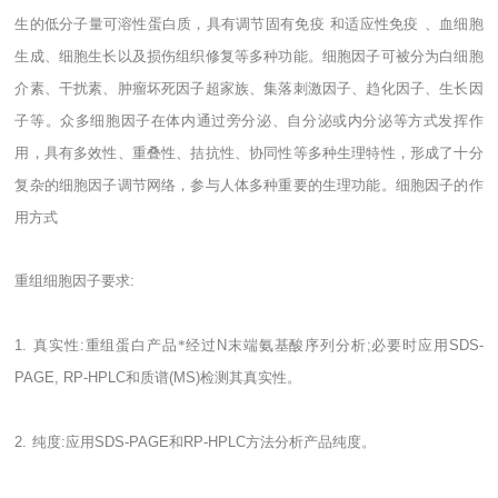
生的低分子量可溶性蛋白质，具有调节固有免疫
和适应性免疫
、血细胞
生成、细胞生长以及损伤组织修复等多种功能。细胞因子可被分为白细胞
介素、干扰素、肿瘤坏死因子超家族、集落刺激因子、趋化因子、生长因
子等。众多细胞因子在体内通过旁分泌、自分泌或内分泌等方式发挥作
用，具有多效性、重叠性、拮抗性、协同性等多种生理特性，形成了十分
复杂的细胞因子调节网络，参与人体多种重要的生理功能。细胞因子的作
用方式
重组细胞因子要求
:
1.
真实性
:
重组蛋白产品*经过
N
末端氨基酸序列分析
;
必要时应用
SDS-
PAGE, RP-HPLC
和质谱
(MS)
检测其真实性。
2.
纯度
:
应用
SDS-PAGE
和
RP-HPLC
方法分析产品纯度。