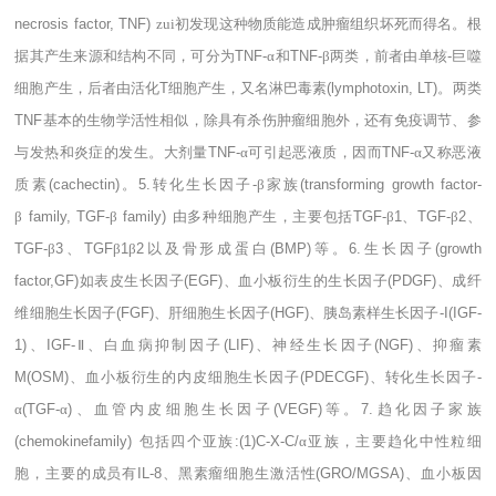
necrosis factor, TNF)
zui初发现这种物质能造成肿瘤组织坏死而得名。根
据其产生来源和结构不同，可分为
TNF-
α和
TNF-
β两类，前者由单核
-
巨噬
细胞产生，后者由活化
T
细胞产生，又名淋巴毒素
(lymphotoxin, LT)
。两类
TNF
基本的生物学活性相似，除具有杀伤肿瘤细胞外，还有免疫调节、参
与发热和炎症的发生。大剂量
TNF-
α可引起恶液质，因而
TNF-
α又称恶液
质素
(cachectin)
。
5.
转化生长因子
-
β家族
(transforming growth factor-
β
family, TGF-
β
family)
由多种细胞产生，主要包括
TGF-
β
1
、
TGF-
β
2
、
TGF-
β
3
、
TGF
β
1
β
2
以及骨形成蛋白
(BMP)
等。
6.
生长因子
(growth
factor,GF)
如表皮生长因子
(EGF)
、血小板衍生的生长因子
(PDGF)
、成纤
维细胞生长因子
(FGF)
、肝细胞生长因子
(HGF)
、胰岛素样生长因子
-I(IGF-
1)
、
IGF-
Ⅱ、白血病抑制因子
(LIF)
、神经生长因子
(NGF)
、抑瘤素
M(OSM)
、血小板衍生的内皮细胞生长因子
(PDECGF)
、转化生长因子
-
α
(TGF-
α
)
、血管内皮细胞生长因子
(VEGF)
等。
7.
趋化因子家族
(chemokinefamily)
包括四个亚族
:(1)C-X-C/
α亚族，主要趋化中性粒细
胞，主要的成员有
IL-8
、黑素瘤细胞生激活性
(GRO/MGSA)
、血小板因