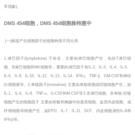
常现象
)
。
DMS 454细胞，DMS 454细胞株特惠中
(
一
)
根据产生细胞因子的细胞种类不同分类
1.
淋巴因子
(lymphokine)
于命名，主要由淋巴细胞产生，包括
T
淋巴细
胞、
B
淋巴细胞和
NK
细胞等。重要的淋巴因子有
IL-2
、
IL-3
、
IL-4
、
IL-5
、
IL-6
、
IL-9
、
IL-10
、
IL-12
、
IL-13
、
IL-14
、
IFN-
γ、
TNF-
β、
GM-CSF
和神经
白细胞素等。
2.
单核因子
(monokine)
主要由单核细胞或巨噬细胞产生，如
IL-1
、
IL-6
、
IL-8
、
TNF-
α、
G-CSF
和
M-CSF
等
3.
非淋巴细胞、非单核
-
巨噬
细胞产生的细胞因子
主要由骨髓和胸腺中的基质细胞、血管内皮细胞、成
纤维细胞等细胞产生，如
EPO
、
IL-7
、
IL-11
、
SCF
、内皮细胞源性
IL-8
和
IFN-
β等。