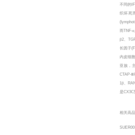
不同的
I
织坏死
(lymphot
而
TNF-
β
2
、
TGF
长因子
(
内皮细
亚族，
CTAP-
Ⅲ
1
β、
RA
是
CX3C
相关高
SUER00