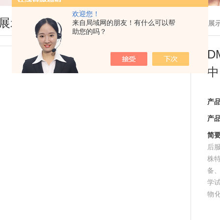
欢迎您！
展示
来自局域网的朋友！有什么可以帮
您现在的位置：
首页
>
产品展
助您的吗？
D
中
产
产
简
后服
株
备
学
物
SU