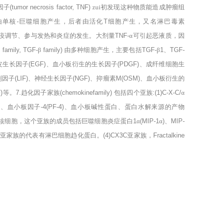
因子
(tumor necrosis factor, TNF)
zui初发现这种物质能造成肿瘤组
由单核
-
巨噬细胞产生，后者由活化
T
细胞产生，又名淋巴毒素
疫调节、参与发热和炎症的发生。大剂量
TNF-
α可引起恶液质，因
β
family, TGF-
β
family)
由多种细胞产生，主要包括
TGF-
β
1
、
TGF-
皮生长因子
(EGF)
、血小板衍生的生长因子
(PDGF)
、成纤维细胞生
制因子
(LIF)
、神经生长因子
(NGF)
、抑瘤素
M(OSM)
、血小板衍生的
)
等。
7.
趋化因子家族
(chemokinefamily)
包括四个亚族
:(1)C-X-C/
α
)
、血小板因子
-4(PF-4)
、血小板碱性蛋白、蛋白水解来源的产物
单核细胞，这个亚族的成员包括巨噬细胞炎症蛋白
1
α
(MIP-1
α
)
、
MIP-
亚家族的代表有淋巴细胞趋化蛋白。
(4)CX3C
亚家族，
Fractalkine