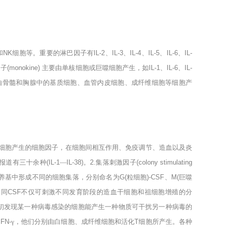
和
NK
细胞等。重要的淋巴因子有
IL-2
、
IL-3
、
IL-4
、
IL-5
、
IL-6
、
IL-
因子
(monokine)
主要由单核细胞或巨噬细胞产生，如
IL-1
、
IL-6
、
IL-
由骨髓和胸腺中的基质细胞、血管内皮细胞、成纤维细胞等细胞产
细胞产生的细胞因子，在细胞间相互作用、免疫调节、造血以及炎
报道有三十余种
(IL-1
―
IL-38)
。
2.
集落刺激因子
(colony stimulating
养基中形成不同的细胞集落，分别命名为
G(
粒细胞
)-CSF
、
M(
巨噬
不同
CSF
不仅可刺激不同发育阶段的造血干细胞和祖细胞增殖的分
i初发现某一种病毒感染的细胞能产生一种物质可干扰另一种病毒的
IFN-
γ，他们分别由白细胞、成纤维细胞和活化
T
细胞所产生。各种