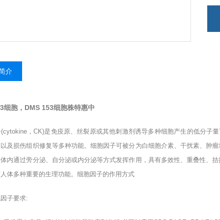
简介
153细胞，DMS 153细胞株特惠中
子
(cytokine
，
CK)
是免疫原、丝裂原或其他刺激剂诱导多种细胞产生的低分子量
长以及损伤组织修复等多种功能。细胞因子可被分为白细胞介素、干扰素、肿瘤
在体内通过旁分泌、自分泌或内分泌等方式发挥作用，具有多效性、重叠性、拮
与人体多种重要的生理功能。细胞因子的作用方式
胞因子要求
: