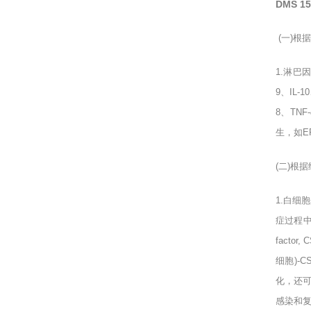
DMS 
(
一
)
根据
1.
淋巴因
9
、
IL-10
8
、
TNF-
生，如
E
(
二
)
根据
1.
白细胞
症过程
factor, 
细胞
)-C
化，还
感染和