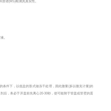
和质谱
(MS)
检测其真实性。
溶液。
的条件下，以低盐的形式做冻干处理，因此微量
(
多以微克计量
)
的
试剂后，务必于开盖前先离心
20-30
秒，使可能附于管盖或管壁的蛋