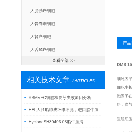
人膀胱癌细胞
人骨肉瘤细胞
人肾癌细胞
产品
人舌鳞癌细胞
查看全部 >>
DMS 
相关技术文章
细胞因
/ ARTICLES
细胞生
胞因子
RBMVEC细胞株复苏失败原因分析
络，参
HEL人胚胎肺成纤维细胞，进口胎牛血
重组细
清培养
HycloneSH30406.05胎牛血清