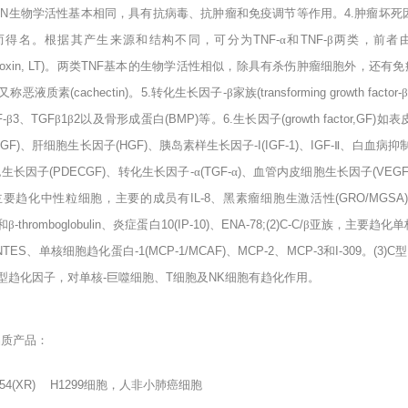
FN
生物学活性基本相同，具有抗病毒、抗肿瘤和免疫调节等作用。
4.
肿瘤坏死
而得名。根据其产生来源和结构不同，可分为
TNF-
α和
TNF-
β两类，前者
oxin, LT)
。两类
TNF
基本的生物学活性相似，除具有杀伤肿瘤细胞外，还有免
α又称恶液质素
(cachectin)
。
5.
转化生长因子
-
β家族
(transforming growth factor-
-
β
3
、
TGF
β
1
β
2
以及骨形成蛋白
(BMP)
等。
6.
生长因子
(growth factor,GF)
如表
FGF)
、肝细胞生长因子
(HGF)
、胰岛素样生长因子
-I(IGF-1)
、
IGF-
Ⅱ、白血病抑
胞生长因子
(PDECGF)
、转化生长因子
-
α
(TGF-
α
)
、血管内皮细胞生长因子
(VEGF
主要趋化中性粒细胞，主要的成员有
IL-8
、黑素瘤细胞生激活性
(GRO/MGSA
和β
-thromboglobulin
、炎症蛋白
10(IP-10)
、
ENA-78;(2)C-C/
β亚族，主要趋化
NTES
、单核细胞趋化蛋白
-1(MCP-1/MCAF)
、
MCP-2
、
MCP-3
和
I-309
。
(3)C
型
型趋化因子，对单核
-
巨噬细胞、
T
细胞及
NK
细胞有趋化作用。
品质产品：
54(XR) H1299
细胞，人非小肺癌细胞