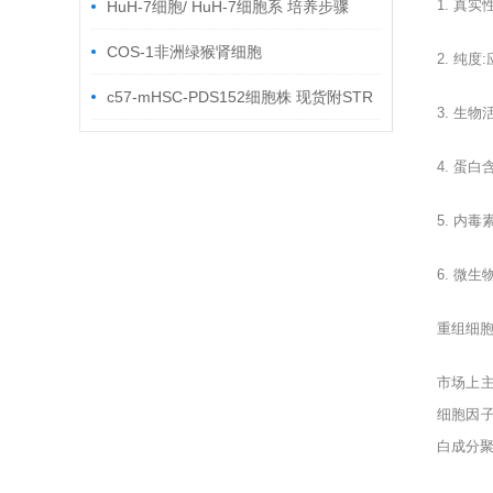
1.
真实
HuH-7细胞/ HuH-7细胞系 培养步骤
COS-1非洲绿猴肾细胞
2.
纯度
:
c57-mHSC-PDS152细胞株 现货附STR
3.
生物
鉴定
4.
蛋白
5.
内毒
6.
微生
重组细
市场上
细胞因
白成分