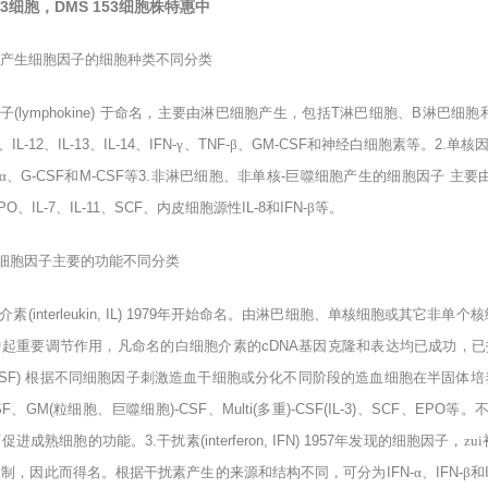
153细胞，DMS 153细胞株特惠中
产生细胞因子的细胞种类不同分类
子
(lymphokine)
于命名，主要由淋巴细胞产生，包括
T
淋巴细胞、
B
淋巴细胞
、
IL-12
、
IL-13
、
IL-14
、
IFN-
γ、
TNF-
β、
GM-CSF
和神经白细胞素等。
2.
单核
α、
G-CSF
和
M-CSF
等
3.
非淋巴细胞、非单核
-
巨噬细胞产生的细胞因子
主要
PO
、
IL-7
、
IL-11
、
SCF
、内皮细胞源性
IL-8
和
IFN-
β等。
细胞因子主要的功能不同分类
介素
(interleukin, IL) 1979
年开始命名。由淋巴细胞、单核细胞或其它非单个核
中起重要调节作用，凡命名的白细胞介素的
cDNA
基因克隆和表达均已成功，已
CSF)
根据不同细胞因子刺激造血干细胞或分化不同阶段的造血细胞在半固体培
SF
、
GM(
粒细胞、巨噬细胞
)-CSF
、
Multi(
多重
)-CSF(IL-3)
、
SCF
、
EPO
等。
可促进成熟细胞的功能。
3.
干扰素
(interferon, IFN) 1957
年发现的细胞因子，zu
复制，因此而得名。根据干扰素产生的来源和结构不同，可分为
IFN-
α、
IFN-
β和