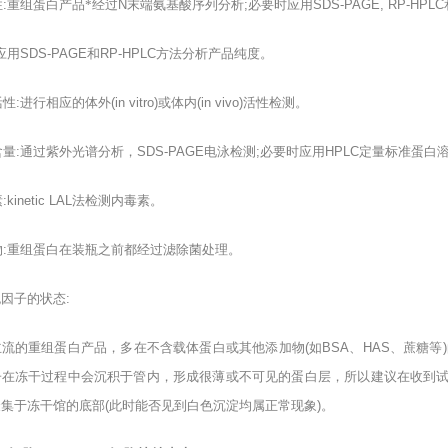
性
:
重组蛋白产品*经过
N
末端氨基酸序列分析
;
必要时应用
SDS-PAGE, RP-HPLC
应用
SDS-PAGE
和
RP-HPLC
方法分析产品纯度。
活性
:
进行相应的体外
(in vitro)
或体内
(in vivo)
活性检测。
含量
:
通过紫外光谱分析，
SDS-PAGE
电泳检测
;
必要时应用
HPLC
定量标准蛋白
素
:kinetic LAL
法检测内毒素。
物
:
重组蛋白在装瓶之前都经过滤除菌处理。
胞因子的状态
:
主流的重组蛋白产品，多在不含载体蛋白或其他添加物
(
如
BSA
、
HAS
、蔗糖等
)
子在冻干过程中会沉积于管内，形成很薄或不可见的蛋白层，所以建议在收到
聚集于冻干馆的底部
(
此时能否见到白色沉淀均属正常现象
)
。