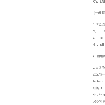
CW-2
(
一
)
根据
1.
淋巴因
9
、
IL-10
8
、
TNF-
生，如
E
(
二
)
根据
1.
白细胞
症过程
factor, 
细胞
)-C
化，还
感染和