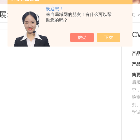
欢迎您！
展示
来自局域网的朋友！有什么可以帮
您现在的位置：
首页
助您的吗？
C
产
产
简
后
中
验
剂
学
胞