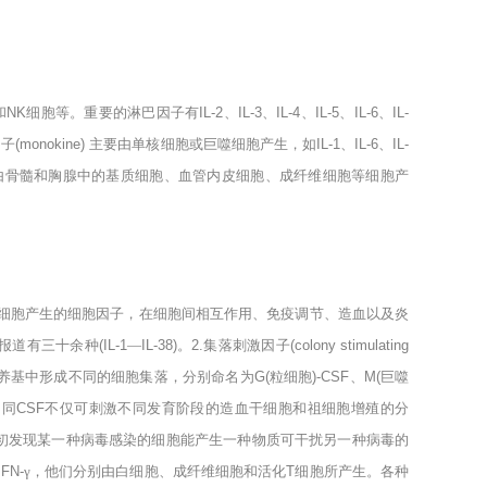
和
NK
细胞等。重要的淋巴因子有
IL-2
、
IL-3
、
IL-4
、
IL-5
、
IL-6
、
IL-
因子
(monokine)
主要由单核细胞或巨噬细胞产生，如
IL-1
、
IL-6
、
IL-
由骨髓和胸腺中的基质细胞、血管内皮细胞、成纤维细胞等细胞产
细胞产生的细胞因子，在细胞间相互作用、免疫调节、造血以及炎
报道有三十余种
(IL-1
―
IL-38)
。
2.
集落刺激因子
(colony stimulating
养基中形成不同的细胞集落，分别命名为
G(
粒细胞
)-CSF
、
M(
巨噬
不同
CSF
不仅可刺激不同发育阶段的造血干细胞和祖细胞增殖的分
i初发现某一种病毒感染的细胞能产生一种物质可干扰另一种病毒的
IFN-
γ，他们分别由白细胞、成纤维细胞和活化
T
细胞所产生。各种