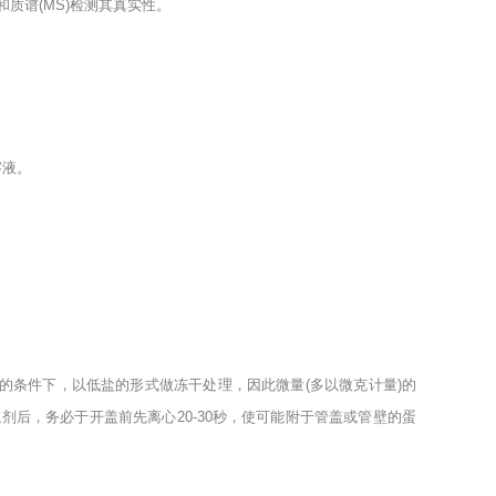
和质谱
(MS)
检测其真实性。
溶液。
的条件下，以低盐的形式做冻干处理，因此微量
(
多以微克计量
)
的
试剂后，务必于开盖前先离心
20-30
秒，使可能附于管盖或管壁的蛋