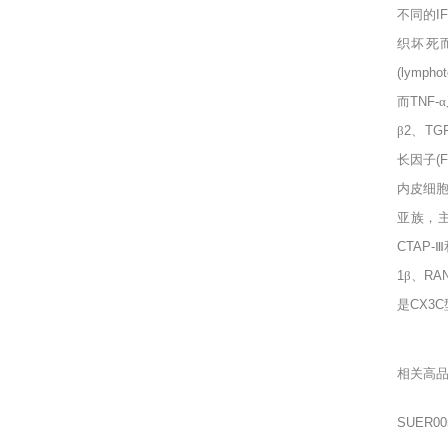
不同的
I
织坏死
(lymphot
而
TNF-
β
2
、
TGF
长因子
(
内皮细
亚族，
CTAP-
Ⅲ
1
β、
RA
是
CX3C
相关高
SUER00