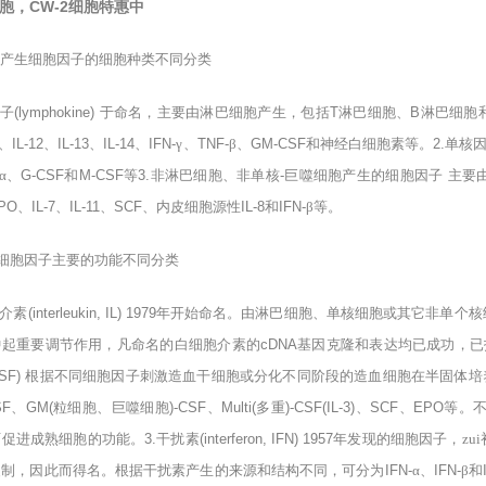
细胞，CW-2细胞特惠中
产生细胞因子的细胞种类不同分类
子
(lymphokine)
于命名，主要由淋巴细胞产生，包括
T
淋巴细胞、
B
淋巴细胞
、
IL-12
、
IL-13
、
IL-14
、
IFN-
γ、
TNF-
β、
GM-CSF
和神经白细胞素等。
2.
单核
α、
G-CSF
和
M-CSF
等
3.
非淋巴细胞、非单核
-
巨噬细胞产生的细胞因子
主要
PO
、
IL-7
、
IL-11
、
SCF
、内皮细胞源性
IL-8
和
IFN-
β等。
细胞因子主要的功能不同分类
介素
(interleukin, IL) 1979
年开始命名。由淋巴细胞、单核细胞或其它非单个核
中起重要调节作用，凡命名的白细胞介素的
cDNA
基因克隆和表达均已成功，已
CSF)
根据不同细胞因子刺激造血干细胞或分化不同阶段的造血细胞在半固体培
SF
、
GM(
粒细胞、巨噬细胞
)-CSF
、
Multi(
多重
)-CSF(IL-3)
、
SCF
、
EPO
等。
可促进成熟细胞的功能。
3.
干扰素
(interferon, IFN) 1957
年发现的细胞因子，zu
复制，因此而得名。根据干扰素产生的来源和结构不同，可分为
IFN-
α、
IFN-
β和