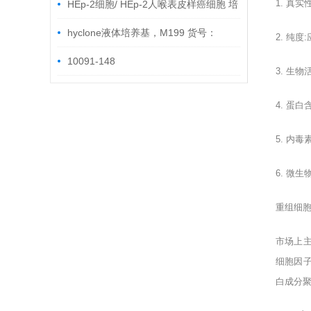
1.
真实
HEp-2细胞/ HEp-2人喉表皮样癌细胞 培
养步骤
hyclone液体培养基，M199 货号：
2.
纯度
:
SH30253.01
10091-148
3.
生物
4.
蛋白
5.
内毒
6.
微生
重组细
市场上
细胞因
白成分