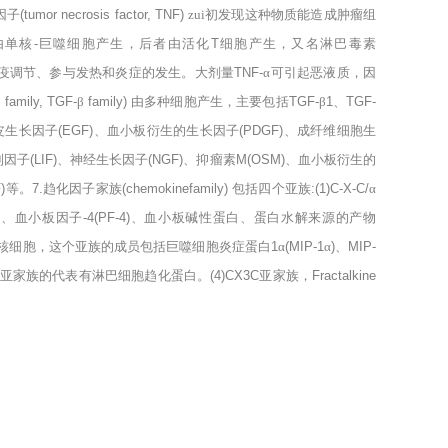
因子
(tumor necrosis factor, TNF)
zui初发现这种物质能造成肿瘤组
由单核
-
巨噬细胞产生，后者由活化
T
细胞产生，又名淋巴毒素
疫调节、参与发热和炎症的发生。大剂量
TNF-
α可引起恶液质，因
β
family, TGF-
β
family)
由多种细胞产生，主要包括
TGF-
β
1
、
TGF-
皮生长因子
(EGF)
、血小板衍生的生长因子
(PDGF)
、成纤维细胞生
制因子
(LIF)
、神经生长因子
(NGF)
、抑瘤素
M(OSM)
、血小板衍生的
)
等。
7.
趋化因子家族
(chemokinefamily)
包括四个亚族
:(1)C-X-C/
α
)
、血小板因子
-4(PF-4)
、血小板碱性蛋白、蛋白水解来源的产物
单核细胞，这个亚族的成员包括巨噬细胞炎症蛋白
1
α
(MIP-1
α
)
、
MIP-
亚家族的代表有淋巴细胞趋化蛋白。
(4)CX3C
亚家族，
Fractalkine