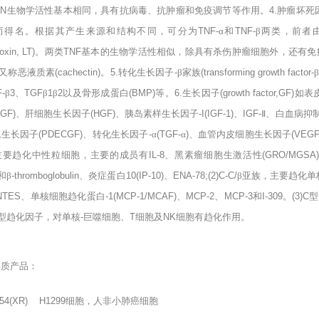
FN
生物学活性基本相同，具有抗病毒、抗肿瘤和免疫调节等作用。
4.
肿瘤坏死
而得名。根据其产生来源和结构不同，可分为
TNF-
α和
TNF-
β两类，前者
oxin, LT)
。两类
TNF
基本的生物学活性相似，除具有杀伤肿瘤细胞外，还有免
α又称恶液质素
(cachectin)
。
5.
转化生长因子
-
β家族
(transforming growth factor-
-
β
3
、
TGF
β
1
β
2
以及骨形成蛋白
(BMP)
等。
6.
生长因子
(growth factor,GF)
如表
FGF)
、肝细胞生长因子
(HGF)
、胰岛素样生长因子
-I(IGF-1)
、
IGF-
Ⅱ、白血病抑
胞生长因子
(PDECGF)
、转化生长因子
-
α
(TGF-
α
)
、血管内皮细胞生长因子
(VEGF
主要趋化中性粒细胞，主要的成员有
IL-8
、黑素瘤细胞生激活性
(GRO/MGSA
和β
-thromboglobulin
、炎症蛋白
10(IP-10)
、
ENA-78;(2)C-C/
β亚族，主要趋化
NTES
、单核细胞趋化蛋白
-1(MCP-1/MCAF)
、
MCP-2
、
MCP-3
和
I-309
。
(3)C
型
型趋化因子，对单核
-
巨噬细胞、
T
细胞及
NK
细胞有趋化作用。
品质产品：
54(XR) H1299
细胞，人非小肺癌细胞