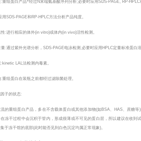
性
:
重组蛋白产品*经过
N
末端氨基酸序列分析
;
必要时应用
SDS-PAGE, RP-HPLC
应用
SDS-PAGE
和
RP-HPLC
方法分析产品纯度。
活性
:
进行相应的体外
(in vitro)
或体内
(in vivo)
活性检测。
含量
:
通过紫外光谱分析，
SDS-PAGE
电泳检测
;
必要时应用
HPLC
定量标准蛋白
素
:kinetic LAL
法检测内毒素。
物
:
重组蛋白在装瓶之前都经过滤除菌处理。
胞因子的状态
:
主流的重组蛋白产品，多在不含载体蛋白或其他添加物
(
如
BSA
、
HAS
、蔗糖等
)
子在冻干过程中会沉积于管内，形成很薄或不可见的蛋白层，所以建议在收到
聚集于冻干馆的底部
(
此时能否见到白色沉淀均属正常现象
)
。