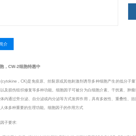
简介
细胞，CW-2细胞特惠中
子
(cytokine
，
CK)
是免疫原、丝裂原或其他刺激剂诱导多种细胞产生的低分子量
长以及损伤组织修复等多种功能。细胞因子可被分为白细胞介素、干扰素、肿瘤
在体内通过旁分泌、自分泌或内分泌等方式发挥作用，具有多效性、重叠性、拮
与人体多种重要的生理功能。细胞因子的作用方式
胞因子要求
: