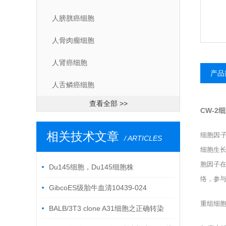
人膀胱癌细胞
人骨肉瘤细胞
人肾癌细胞
产品
人舌鳞癌细胞
查看全部 >>
CW-2
相关技术文章
细胞因
/ ARTICLES
细胞生
胞因子
Du145细胞，Du145细胞株
络，参
GibcoES级胎牛血清10439-024
重组细
BALB/3T3 clone A31细胞之正确转染