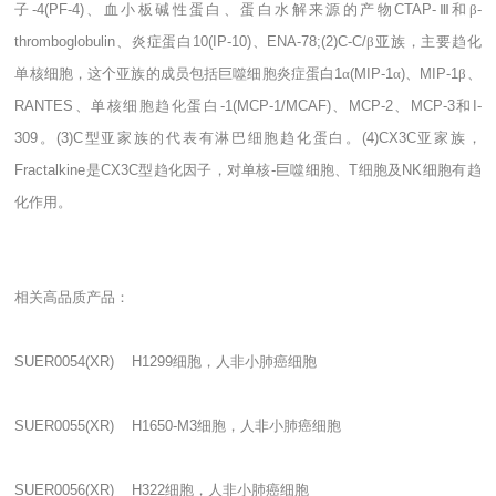
子
-4(PF-4)
、血小板碱性蛋白、蛋白水解来源的产物
CTAP-
Ⅲ和β
-
thromboglobulin
、炎症蛋白
10(IP-10)
、
ENA-78;(2)C-C/
β亚族，主要趋化
单核细胞，这个亚族的成员包括巨噬细胞炎症蛋白
1
α
(MIP-1
α
)
、
MIP-1
β、
RANTES
、单核细胞趋化蛋白
-1(MCP-1/MCAF)
、
MCP-2
、
MCP-3
和
I-
309
。
(3)C
型亚家族的代表有淋巴细胞趋化蛋白。
(4)CX3C
亚家族，
Fractalkine
是
CX3C
型趋化因子，对单核
-
巨噬细胞、
T
细胞及
NK
细胞有趋
化作用。
相关高品质产品：
SUER0054(XR) H1299
细胞，人非小肺癌细胞
SUER0055(XR) H1650-M3
细胞，人非小肺癌细胞
SUER0056(XR) H322
细胞，人非小肺癌细胞