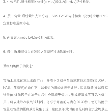
3.
生物活性
:
进行相应的体外
(in vitro)
或体内
(in vivo)
活性检测。
4.
蛋白含量
:
通过紫外光谱分析，
SDS-PAGE
电泳检测
;
必要时应用
HPLC
定量标准蛋白溶液。
5.
内毒素
:kinetic LAL
法检测内毒素。
6.
微生物
:
重组蛋白在装瓶之前都经过滤除菌处理。
重组细胞因子的状态
:
市场上主流的重组蛋白产品，多在不含载体蛋白或其他添加物
(
如
BSA
、
HAS
、蔗糖等
)
的条件下，以低盐的形式做冻干处理，因此微量
(
多以微克
计量
)
的细胞因子在冻干过程中会沉积于管内，形成很薄或不可见的蛋白
层，所以建议在收到试剂后，务必于开盖前先离心
20-30
秒，使可能附于
管盖或管壁的蛋白成分聚集于冻干馆的底部
(
此时能否见到白色沉淀均属正