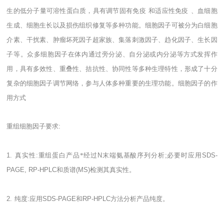
生的低分子量可溶性蛋白质，具有调节固有免疫
和适应性免疫
、血细胞
生成、细胞生长以及损伤组织修复等多种功能。细胞因子可被分为白细胞
介素、干扰素、肿瘤坏死因子超家族、集落刺激因子、趋化因子、生长因
子等。众多细胞因子在体内通过旁分泌、自分泌或内分泌等方式发挥作
用，具有多效性、重叠性、拮抗性、协同性等多种生理特性，形成了十分
复杂的细胞因子调节网络，参与人体多种重要的生理功能。细胞因子的作
用方式
重组细胞因子要求
:
1.
真实性
:
重组蛋白产品*经过
N
末端氨基酸序列分析
;
必要时应用
SDS-
PAGE, RP-HPLC
和质谱
(MS)
检测其真实性。
2.
纯度
:
应用
SDS-PAGE
和
RP-HPLC
方法分析产品纯度。