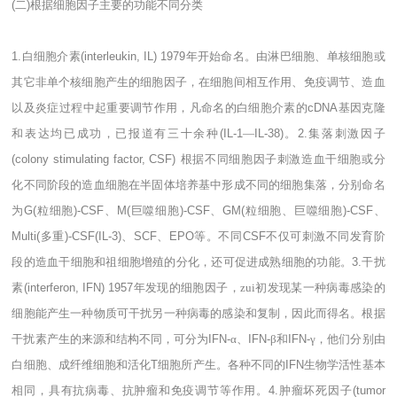
(
二
)
根据细胞因子主要的功能不同分类
1.
白细胞介素
(interleukin, IL) 1979
年开始命名。由淋巴细胞、单核细胞或
其它非单个核细胞产生的细胞因子，在细胞间相互作用、免疫调节、造血
以及炎症过程中起重要调节作用，凡命名的白细胞介素的
cDNA
基因克隆
和表达均已成功，已报道有三十余种
(IL-1
―
IL-38)
。
2.
集落刺激因子
(colony stimulating factor, CSF)
根据不同细胞因子刺激造血干细胞或分
化不同阶段的造血细胞在半固体培养基中形成不同的细胞集落，分别命名
为
G(
粒细胞
)-CSF
、
M(
巨噬细胞
)-CSF
、
GM(
粒细胞、巨噬细胞
)-CSF
、
Multi(
多重
)-CSF(IL-3)
、
SCF
、
EPO
等。不同
CSF
不仅可刺激不同发育阶
段的造血干细胞和祖细胞增殖的分化，还可促进成熟细胞的功能。
3.
干扰
素
(interferon, IFN) 1957
年发现的细胞因子，zui初发现某一种病毒感染的
细胞能产生一种物质可干扰另一种病毒的感染和复制，因此而得名。根据
干扰素产生的来源和结构不同，可分为
IFN-
α、
IFN-
β和
IFN-
γ，他们分别由
白细胞、成纤维细胞和活化
T
细胞所产生。各种不同的
IFN
生物学活性基本
相同，具有抗病毒、抗肿瘤和免疫调节等作用。
4.
肿瘤坏死因子
(tumor