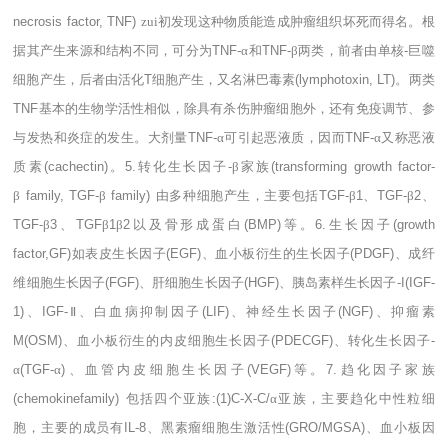
necrosis factor, TNF)
zui初发现这种物质能造成肿瘤组织坏死而得名。根
据其产生来源和结构不同，可分为
TNF-
α和
TNF-
β两类，前者由单核
-
巨噬
细胞产生，后者由活化
T
细胞产生，又名淋巴毒素
(lymphotoxin, LT)
。两类
TNF
基本的生物学活性相似，除具有杀伤肿瘤细胞外，还有免疫调节、参
与发热和炎症的发生。大剂量
TNF-
α可引起恶液质，因而
TNF-
α又称恶液
质素
(cachectin)
。
5.
转化生长因子
-
β家族
(transforming growth factor-
β
family, TGF-
β
family)
由多种细胞产生，主要包括
TGF-
β
1
、
TGF-
β
2
、
TGF-
β
3
、
TGF
β
1
β
2
以及骨形成蛋白
(BMP)
等。
6.
生长因子
(growth
factor,GF)
如表皮生长因子
(EGF)
、血小板衍生的生长因子
(PDGF)
、成纤
维细胞生长因子
(FGF)
、肝细胞生长因子
(HGF)
、胰岛素样生长因子
-I(IGF-
1)
、
IGF-
Ⅱ、白血病抑制因子
(LIF)
、神经生长因子
(NGF)
、抑瘤素
M(OSM)
、血小板衍生的内皮细胞生长因子
(PDECGF)
、转化生长因子
-
α
(TGF-
α
)
、血管内皮细胞生长因子
(VEGF)
等。
7.
趋化因子家族
(chemokinefamily)
包括四个亚族
:(1)C-X-C/
α亚族，主要趋化中性粒细
胞，主要的成员有
IL-8
、黑素瘤细胞生激活性
(GRO/MGSA)
、血小板因