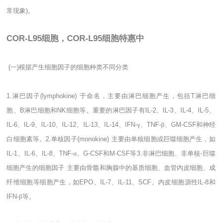
常现象
)
。
COR-L95细胞，COR-L95细胞特惠中
(
一
)
根据产生细胞因子的细胞种类不同分类
1.
淋巴因子
(lymphokine)
于命名，主要由淋巴细胞产生，包括
T
淋巴细
胞、
B
淋巴细胞和
NK
细胞等。重要的淋巴因子有
IL-2
、
IL-3
、
IL-4
、
IL-5
、
IL-6
、
IL-9
、
IL-10
、
IL-12
、
IL-13
、
IL-14
、
IFN-
γ、
TNF-
β、
GM-CSF
和神经
白细胞素等。
2.
单核因子
(monokine)
主要由单核细胞或巨噬细胞产生，如
IL-1
、
IL-6
、
IL-8
、
TNF-
α、
G-CSF
和
M-CSF
等
3.
非淋巴细胞、非单核
-
巨噬
细胞产生的细胞因子
主要由骨髓和胸腺中的基质细胞、血管内皮细胞、成
纤维细胞等细胞产生，如
EPO
、
IL-7
、
IL-11
、
SCF
、内皮细胞源性
IL-8
和
IFN-
β等。