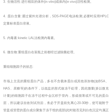
3.
生物活性
:
进行相应的体外
(in vitro)
或体内
(in vivo)
活性检测。
4.
蛋白含量
:
通过紫外光谱分析，
SDS-PAGE
电泳检测
;
必要时应用
HPLC
定量标准蛋白溶液。
5.
内毒素
:kinetic LAL
法检测内毒素。
6.
微生物
:
重组蛋白在装瓶之前都经过滤除菌处理。
重组细胞因子的状态
:
市场上主流的重组蛋白产品，多在不含载体蛋白或其他添加物
(
如
BSA
、
HAS
、蔗糖等
)
的条件下，以低盐的形式做冻干处理，因此微量
(
多以微克
计量
)
的细胞因子在冻干过程中会沉积于管内，形成很薄或不可见的蛋白
层，所以建议在收到试剂后，务必于开盖前先离心
20-30
秒，使可能附于
管盖或管壁的蛋白成分聚集于冻干馆的底部
(
此时能否见到白色沉淀均属正