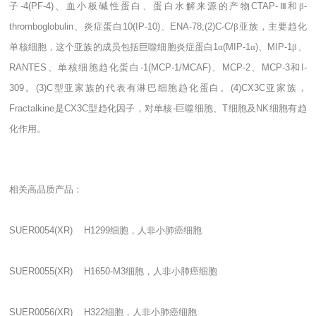
子
-4(PF-4)
、血小板碱性蛋白、蛋白水解来源的产物
CTAP-
Ⅲ和β
-
thromboglobulin
、炎症蛋白
10(IP-10)
、
ENA-78;(2)C-C/
β亚族，主要趋化
单核细胞，这个亚族的成员包括巨噬细胞炎症蛋白
1
α
(MIP-1
α
)
、
MIP-1
β、
RANTES
、单核细胞趋化蛋白
-1(MCP-1/MCAF)
、
MCP-2
、
MCP-3
和
I-
309
。
(3)C
型亚家族的代表有淋巴细胞趋化蛋白。
(4)CX3C
亚家族，
Fractalkine
是
CX3C
型趋化因子，对单核
-
巨噬细胞、
T
细胞及
NK
细胞有趋
化作用。
相关高品质产品：
SUER0054(XR) H1299
细胞，人非小肺癌细胞
SUER0055(XR) H1650-M3
细胞，人非小肺癌细胞
SUER0056(XR) H322
细胞，人非小肺癌细胞