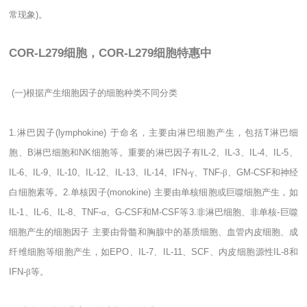
常现象
)
。
COR-L279细胞，COR-L279细胞特惠中
(
一
)
根据产生细胞因子的细胞种类不同分类
1.
淋巴因子
(lymphokine)
于命名，主要由淋巴细胞产生，包括
T
淋巴细
胞、
B
淋巴细胞和
NK
细胞等。重要的淋巴因子有
IL-2
、
IL-3
、
IL-4
、
IL-5
、
IL-6
、
IL-9
、
IL-10
、
IL-12
、
IL-13
、
IL-14
、
IFN-
γ、
TNF-
β、
GM-CSF
和神经
白细胞素等。
2.
单核因子
(monokine)
主要由单核细胞或巨噬细胞产生，如
IL-1
、
IL-6
、
IL-8
、
TNF-
α、
G-CSF
和
M-CSF
等
3.
非淋巴细胞、非单核
-
巨噬
细胞产生的细胞因子
主要由骨髓和胸腺中的基质细胞、血管内皮细胞、成
纤维细胞等细胞产生，如
EPO
、
IL-7
、
IL-11
、
SCF
、内皮细胞源性
IL-8
和
IFN-
β等。