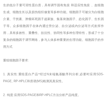
生的低分子量可溶性蛋白质，具有调节固有免疫
和适应性免疫
、血细胞
生成、细胞生长以及损伤组织修复等多种功能。细胞因子可被分为白细胞
介素、干扰素、肿瘤坏死因子超家族、集落刺激因子、趋化因子、生长因
子等。众多细胞因子在体内通过旁分泌、自分泌或内分泌等方式发挥作
用，具有多效性、重叠性、拮抗性、协同性等多种生理特性，形成了十分
复杂的细胞因子调节网络，参与人体多种重要的生理功能。细胞因子的作
用方式
重组细胞因子要求
:
1.
真实性
:
重组蛋白产品*经过
N
末端氨基酸序列分析
;
必要时应用
SDS-
PAGE, RP-HPLC
和质谱
(MS)
检测其真实性。
2.
纯度
:
应用
SDS-PAGE
和
RP-HPLC
方法分析产品纯度。