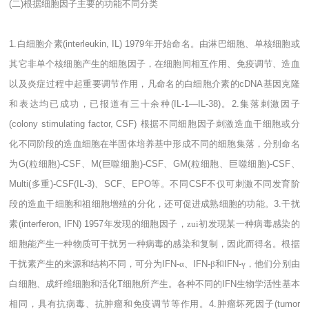
(
二
)
根据细胞因子主要的功能不同分类
1.
白细胞介素
(interleukin, IL) 1979
年开始命名。由淋巴细胞、单核细胞或
其它非单个核细胞产生的细胞因子，在细胞间相互作用、免疫调节、造血
以及炎症过程中起重要调节作用，凡命名的白细胞介素的
cDNA
基因克隆
和表达均已成功，已报道有三十余种
(IL-1
―
IL-38)
。
2.
集落刺激因子
(colony stimulating factor, CSF)
根据不同细胞因子刺激造血干细胞或分
化不同阶段的造血细胞在半固体培养基中形成不同的细胞集落，分别命名
为
G(
粒细胞
)-CSF
、
M(
巨噬细胞
)-CSF
、
GM(
粒细胞、巨噬细胞
)-CSF
、
Multi(
多重
)-CSF(IL-3)
、
SCF
、
EPO
等。不同
CSF
不仅可刺激不同发育阶
段的造血干细胞和祖细胞增殖的分化，还可促进成熟细胞的功能。
3.
干扰
素
(interferon, IFN) 1957
年发现的细胞因子，zui初发现某一种病毒感染的
细胞能产生一种物质可干扰另一种病毒的感染和复制，因此而得名。根据
干扰素产生的来源和结构不同，可分为
IFN-
α、
IFN-
β和
IFN-
γ，他们分别由
白细胞、成纤维细胞和活化
T
细胞所产生。各种不同的
IFN
生物学活性基本
相同，具有抗病毒、抗肿瘤和免疫调节等作用。
4.
肿瘤坏死因子
(tumor