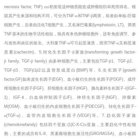
necrosis factor, TNF)
zui初发现这种物质能造成肿瘤组织坏死而得名。根
据其产生来源和结构不同，可分为
TNF-
α和
TNF-
β两类，前者由单核
-
巨噬
细胞产生，后者由活化
T
细胞产生，又名淋巴毒素
(lymphotoxin, LT)
。两类
TNF
基本的生物学活性相似，除具有杀伤肿瘤细胞外，还有免疫调节、参
与发热和炎症的发生。大剂量
TNF-
α可引起恶液质，因而
TNF-
α又称恶液
质素
(cachectin)
。
5.
转化生长因子
-
β家族
(transforming growth factor-
β
family, TGF-
β
family)
由多种细胞产生，主要包括
TGF-
β
1
、
TGF-
β
2
、
TGF-
β
3
、
TGF
β
1
β
2
以及骨形成蛋白
(BMP)
等。
6.
生长因子
(growth
factor,GF)
如表皮生长因子
(EGF)
、血小板衍生的生长因子
(PDGF)
、成纤
维细胞生长因子
(FGF)
、肝细胞生长因子
(HGF)
、胰岛素样生长因子
-I(IGF-
1)
、
IGF-
Ⅱ、白血病抑制因子
(LIF)
、神经生长因子
(NGF)
、抑瘤素
M(OSM)
、血小板衍生的内皮细胞生长因子
(PDECGF)
、转化生长因子
-
α
(TGF-
α
)
、血管内皮细胞生长因子
(VEGF)
等。
7.
趋化因子家族
(chemokinefamily)
包括四个亚族
:(1)C-X-C/
α亚族，主要趋化中性粒细
胞，主要的成员有
IL-8
、黑素瘤细胞生激活性
(GRO/MGSA)
、血小板因