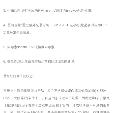
3.
生物活性
:
进行相应的体外
(in vitro)
或体内
(in vivo)
活性检测。
4.
蛋白含量
:
通过紫外光谱分析，
SDS-PAGE
电泳检测
;
必要时应用
HPLC
定量标准蛋白溶液。
5.
内毒素
:kinetic LAL
法检测内毒素。
6.
微生物
:
重组蛋白在装瓶之前都经过滤除菌处理。
重组细胞因子的状态
:
市场上主流的重组蛋白产品，多在不含载体蛋白或其他添加物
(
如
BSA
、
HAS
、蔗糖等
)
的条件下，以低盐的形式做冻干处理，因此微量
(
多以微克
计量
)
的细胞因子在冻干过程中会沉积于管内，形成很薄或不可见的蛋白
层，所以建议在收到试剂后，务必于开盖前先离心
20-30
秒，使可能附于