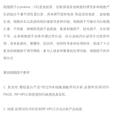
细胞因子
(cytokine
，
CK)
是免疫原、丝裂原或其他刺激剂诱导多种细胞产
生的低分子量可溶性蛋白质，具有调节固有免疫
和适应性免疫
、血细胞
生成、细胞生长以及损伤组织修复等多种功能。细胞因子可被分为白细胞
介素、干扰素、肿瘤坏死因子超家族、集落刺激因子、趋化因子、生长因
子等。众多细胞因子在体内通过旁分泌、自分泌或内分泌等方式发挥作
用，具有多效性、重叠性、拮抗性、协同性等多种生理特性，形成了十分
复杂的细胞因子调节网络，参与人体多种重要的生理功能。细胞因子的作
用方式
重组细胞因子要求
:
1.
真实性
:
重组蛋白产品*经过
N
末端氨基酸序列分析
;
必要时应用
SDS-
PAGE, RP-HPLC
和质谱
(MS)
检测其真实性。
2.
纯度
:
应用
SDS-PAGE
和
RP-HPLC
方法分析产品纯度。