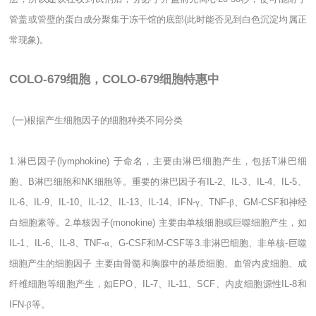
管盖或管壁的蛋白成分聚集于冻干馆的底部
(
此时能否见到白色沉淀均属正
常现象
)
。
COLO-679细胞，COLO-679细胞特惠中
(
一
)
根据产生细胞因子的细胞种类不同分类
1.
淋巴因子
(lymphokine)
于命名，主要由淋巴细胞产生，包括
T
淋巴细
胞、
B
淋巴细胞和
NK
细胞等。重要的淋巴因子有
IL-2
、
IL-3
、
IL-4
、
IL-5
、
IL-6
、
IL-9
、
IL-10
、
IL-12
、
IL-13
、
IL-14
、
IFN-
γ、
TNF-
β、
GM-CSF
和神经
白细胞素等。
2.
单核因子
(monokine)
主要由单核细胞或巨噬细胞产生，如
IL-1
、
IL-6
、
IL-8
、
TNF-
α、
G-CSF
和
M-CSF
等
3.
非淋巴细胞、非单核
-
巨噬
细胞产生的细胞因子
主要由骨髓和胸腺中的基质细胞、血管内皮细胞、成
纤维细胞等细胞产生，如
EPO
、
IL-7
、
IL-11
、
SCF
、内皮细胞源性
IL-8
和
IFN-
β等。