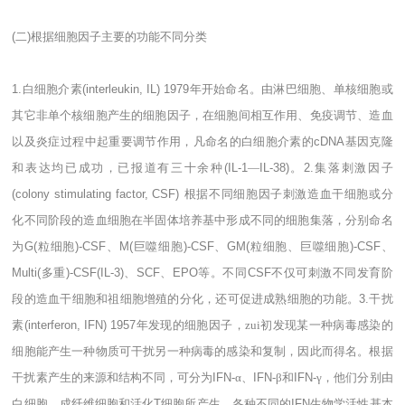
(
二
)
根据细胞因子主要的功能不同分类
1.
白细胞介素
(interleukin, IL) 1979
年开始命名。由淋巴细胞、单核细胞或
其它非单个核细胞产生的细胞因子，在细胞间相互作用、免疫调节、造血
以及炎症过程中起重要调节作用，凡命名的白细胞介素的
cDNA
基因克隆
和表达均已成功，已报道有三十余种
(IL-1
―
IL-38)
。
2.
集落刺激因子
(colony stimulating factor, CSF)
根据不同细胞因子刺激造血干细胞或分
化不同阶段的造血细胞在半固体培养基中形成不同的细胞集落，分别命名
为
G(
粒细胞
)-CSF
、
M(
巨噬细胞
)-CSF
、
GM(
粒细胞、巨噬细胞
)-CSF
、
Multi(
多重
)-CSF(IL-3)
、
SCF
、
EPO
等。不同
CSF
不仅可刺激不同发育阶
段的造血干细胞和祖细胞增殖的分化，还可促进成熟细胞的功能。
3.
干扰
素
(interferon, IFN) 1957
年发现的细胞因子，zui初发现某一种病毒感染的
细胞能产生一种物质可干扰另一种病毒的感染和复制，因此而得名。根据
干扰素产生的来源和结构不同，可分为
IFN-
α、
IFN-
β和
IFN-
γ，他们分别由
白细胞、成纤维细胞和活化
T
细胞所产生。各种不同的
IFN
生物学活性基本