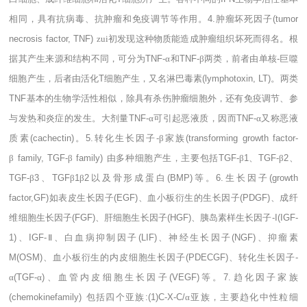
相同，具有抗病毒、抗肿瘤和免疫调节等作用。
4.
肿瘤坏死因子
(tumor
necrosis factor, TNF)
zui初发现这种物质能造成肿瘤组织坏死而得名。根
据其产生来源和结构不同，可分为
TNF-
α和
TNF-
β两类，前者由单核
-
巨噬
细胞产生，后者由活化
T
细胞产生，又名淋巴毒素
(lymphotoxin, LT)
。两类
TNF
基本的生物学活性相似，除具有杀伤肿瘤细胞外，还有免疫调节、参
与发热和炎症的发生。大剂量
TNF-
α可引起恶液质，因而
TNF-
α又称恶液
质素
(cachectin)
。
5.
转化生长因子
-
β家族
(transforming growth factor-
β
family, TGF-
β
family)
由多种细胞产生，主要包括
TGF-
β
1
、
TGF-
β
2
、
TGF-
β
3
、
TGF
β
1
β
2
以及骨形成蛋白
(BMP)
等。
6.
生长因子
(growth
factor,GF)
如表皮生长因子
(EGF)
、血小板衍生的生长因子
(PDGF)
、成纤
维细胞生长因子
(FGF)
、肝细胞生长因子
(HGF)
、胰岛素样生长因子
-I(IGF-
1)
、
IGF-
Ⅱ、白血病抑制因子
(LIF)
、神经生长因子
(NGF)
、抑瘤素
M(OSM)
、血小板衍生的内皮细胞生长因子
(PDECGF)
、转化生长因子
-
α
(TGF-
α
)
、血管内皮细胞生长因子
(VEGF)
等。
7.
趋化因子家族
(chemokinefamily)
包括四个亚族
:(1)C-X-C/
α亚族，主要趋化中性粒细