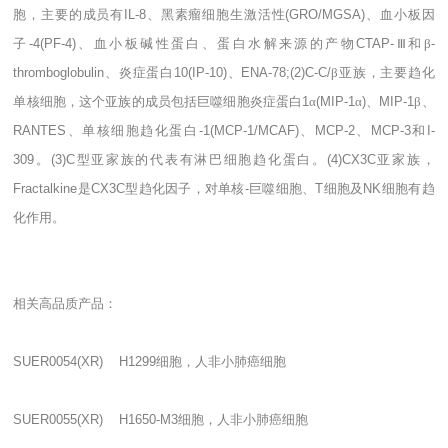
胞，主要的成员有
IL-8
、黑素瘤细胞生激活性
(GRO/MGSA)
、血小板因
子
-4(PF-4)
、血小板碱性蛋白、蛋白水解来源的产物
CTAP-
Ⅲ和β
-
thromboglobulin
、炎症蛋白
10(IP-10)
、
ENA-78;(2)C-C/
β亚族，主要趋化
单核细胞，这个亚族的成员包括巨噬细胞炎症蛋白
1
α
(MIP-1
α
)
、
MIP-1
β、
RANTES
、单核细胞趋化蛋白
-1(MCP-1/MCAF)
、
MCP-2
、
MCP-3
和
I-
309
。
(3)C
型亚家族的代表有淋巴细胞趋化蛋白。
(4)CX3C
亚家族，
Fractalkine
是
CX3C
型趋化因子，对单核
-
巨噬细胞、
T
细胞及
NK
细胞有趋
化作用。
相关高品质产品：
SUER0054(XR) H1299
细胞，人非小肺癌细胞
SUER0055(XR) H1650-M3
细胞，人非小肺癌细胞