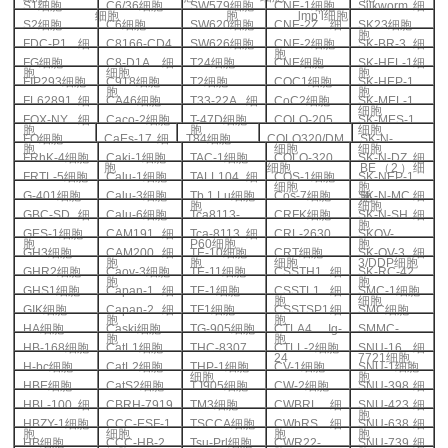
S1
细胞
C6/36
细胞
SW579
细胞
CNE-1
细胞
Silkworm
细
细胞
胞
lmp’l
细胞
S2
细胞
C6
细胞
SW620
细胞
CNE-2Z
细
SK23
细胞
胞
FDC-P1
细
C8166-CD4
SW626
细胞
CNE-2
细胞
SK-BR-3
细
胞
FG
细胞
C8-D1A
细
T24
细胞
CNE
细胞
SK-HEL-1
细
胞
细胞
胞
FIP293
细胞
C918
细胞
T2
细胞
COC1
细胞
SK-HEP-1
胞
胞
FL62891
细
CA46
细胞
T33-22A
细
CoC2
细胞
SK-MEL-1
细胞
FOX-NY
细
Caco-2
细胞
T-47D
细胞
COLO-205
SK-MES-1
胞
胞
细胞
FO
细胞
CaEs-17
细
T84
细胞
COLO320/DM
SK-N-
胞
细胞
细胞
FRhK-4
细胞
Caki-1
细胞
TAC-1
细胞
COLO-320
SK-N-DZ
细
胞
细胞
BE
（
2
）细
FRTL-5
细胞
Calu-1
细胞
TALL104
细
COS-1
细胞
SK-NEP-1
细胞
胞
G-401
细胞
Calu-3
细胞
Tb 1 Lu
细胞
Cos-7
细胞
SK-N-MC
细
胞
胞
细胞
GBC-SD
细
Calu-6
细胞
Tca8113-
CRFK
细胞
SK-N-SH
细
胞
GES-1
细胞
CAM191
细
Tca-8113
细
CRL-2630
SKOV-
胞
P60
细胞
胞
GH3
细胞
CAM200
细
TE-10
细胞
CRT
细胞
SK-OV-3
细
胞
胞
细胞
3/DDP
细胞
GHR2
细胞
Caov-3
细胞
TE-11
细胞
CSSTH1
细
SK-RC-42
胞
胞
GHS1
细胞
Capan-1
细
TE-1
细胞
CSSTL1
细
SMC-1
细胞
胞
细胞
GIK
细胞
Capan-2
细
TF1
细胞
CSSTSP1
细
SMC
细胞
胞
胞
HA
细胞
Caski
细胞
TG-905
细胞
CTLA4 Ig-
SMMC-
胞
胞
HB-168
细胞
CatL1
细胞
THC-8307
CTLL-2
细胞
SNU-16
细
24
7721
细胞
H-bc
细胞
CatL2
细胞
THP-1
细胞
CV-1
细胞
SNU-1
细胞
细胞
胞
HBE
细胞
CatS2
细胞
TJ905
细胞
CW-2
细胞
SNU-398
细
HBL-100
细
CBRH-7919
TM3
细胞
CWBRL
细
SNU-423
细
胞
HBZY-1
细胞
CCC-ESF-1
TSCCA
细胞
CWbRS
细
SNU-638
细
胞
细胞
胞
胞
HB
细胞
CCC-HB-2
Tsu-Prl
细胞
CWR22-
SNU-739
细