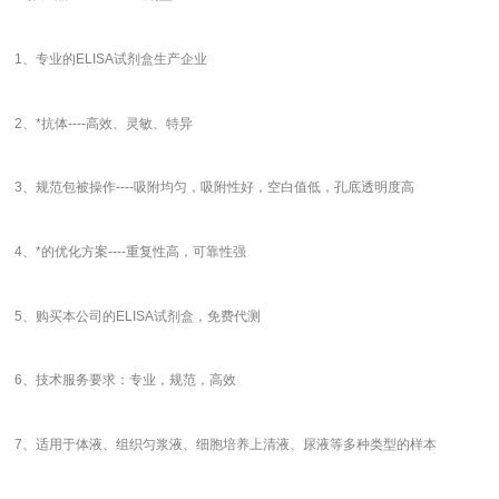
1、专业的ELISA试剂盒生产企业
2、*抗体----高效、灵敏、特异
3、规范包被操作----吸附均匀，吸附性好，空白值低，孔底透明度高
4、*的优化方案----重复性高，可靠性强
5、购买本公司的ELISA试剂盒，免费代测
6、技术服务要求：专业，规范，高效
7、适用于体液、组织匀浆液、细胞培养上清液、尿液等多种类型的样本