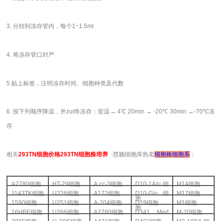
3. 分转到冻存管内，每个1~1.5ml
4. 将冻存管口封严
5.贴上标签，注明冻存时间、细胞种类及代数
6. 按下列顺序降温，并zui终冻存：室温→ 4℃ 20min → -20℃ 30min →-70℃冻
存
相关
293TN
细胞价格293TN细胞株培养
-慧颖细胞库热卖
细胞株细胞系
：
A2780
细胞
HT-29
细胞
A cc-3
细胞
D10-1A/u
细
M14
细胞
1143TK
细胞
U226
细胞
A172
细胞
D10-G/u
细
M17
细胞
胞
1590
细胞
U251
细胞
A-204
细胞
D19
细胞
M1
细胞
胞
16HBE
细胞
U266
细胞
A2780
细胞
D341 Med
M-20
细胞