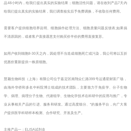
品48小时内，给我们提出真实的实验结果；细胞活性问题，请在收到产品7天内
给我们提出真实的实验结果，我们调查核实后予免费调换，不收取任何费用。
需要客户提供细胞培养说明、细胞操作处理方法、细胞质量问题反馈表;如果搞
不清原因的，或者客户直接愿意支付购买价半价的费用直接复苏。
如用户收到细胞8-30天之内，因处理不当造成细胞死亡或污染，我公司将以五折
优惠价重新提供一株原细胞。
慧颖生物科技（上海）有限公司位于嘉定区南翔众仁路399号运通星财富广场，
由海外华侨和多名中科院博士组成的技术团队，主要致力于免疫学、分子生物
学、病理、病理分子生物、代谢组学、生物化学技术在科研中的应用与推广，专
业从事相关产品的引进、服务和研发。通过高度细分、*的服务平台，向广大客
户提供医学科研样本检测、合作研究、开发及生产。
主推产品一：ELISA试剂盒