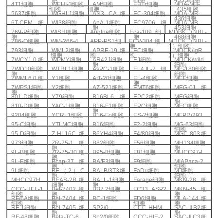
4T1
细胞
WEHI-3
细胞
AM
细胞
EBTr
细胞
MDA-MB-
细胞
细胞
435
细胞
5637
细胞
WGHL1
细胞
AN3 CA
细
EC-304
细胞
MDA-MB-
436
细胞
6T-CEM
细
WI38
细胞
AnA-1
细胞
EC9706
细
MDA-MB-
胞
453
细胞
769-P
细胞
WISH
细胞
Anglne
细胞
Eca-109
细
MDBK
（
NBL-
胞
胞
468
细胞
786-O
细胞
WM-266-4
APP-PS1
细
ECV-304
细
MDCK
（
NBL-
胞
1
）细胞
793
细胞
WML2
细胞
APRE-19
细
EC
细胞
MDCK/IgR
细胞
胞
胞
2
）细胞
7WCY1.0
细
WPMY
细胞
AR42J
细胞
EJ
细胞
MDCK/wild
胞
细胞
7WD10
细胞
WTRL1
细胞
AsPC-1
细胞
EL4.IL-2
细
ME-180
细胞
胞
细胞
7WML6.0
细
Y1
细胞
AtT-20
细胞
EL-4
细胞
MEF
细胞
胞
7WPS1
细胞
Y2
细胞
AZ-521
细胞
EMT6
细胞
MEG-01
细
胞
801-D
细胞
Y79
细胞
B16BL6
细
EPC2
细胞
MEG
细胞
胞
810-D
细胞
YAC-1
细胞
B16-F1
细胞
EPC
细胞
MFC
细胞
胞
9204
细胞
YCRL1
细胞
B16-Fo
细胞
ES-2
细胞
MFPR/293
95-C
细胞
YTLMC
细胞
B16
细胞
F2-2
细胞
MG-63
细胞
细胞
95-D
细胞
Z-HL16C
细
B6YH4
细胞
F4/80
细胞
MGC-803
细
973
细胞
ZR-75-1
细
B82
细胞
F56
细胞
MH134
细胞
胞
胞
9L-B
细胞
ZR-75-30
细
B95-8
细胞
F81
细胞
MHCC97-L
胞
9L-E
细胞
Bcap-37
细
BA/F3
细胞
F9
细胞
MIAPaca-2
胞
细胞
9L
细胞
BE
（
2
）
C
BALB/3T3
细
FaDu
细胞
MJ
细胞
胞
细胞
MHCC97H
BEAS-2B
细
BALL-1
细胞
Farage
细胞
MKN-28
细
细胞
胞
CCC-HEL-1
Bel-7402
细
BB7.2
细胞
FC33 ASP2
MKN-45
细
细胞
胞
胞
RF/6A
细胞
Bel-7404
细
BC-1
细胞
FD6
细胞
MLA-144
细
细胞
胞
细胞
胞
RF-1
细胞
Bel-7405
细
SP2/0-
CCC-HHM-
SAC-
Ⅱ
B2
细
胞
胞
RF-48
细胞
Beta-TC-6
Sp2/0
细胞
CCC-HIE-2
SAC-
Ⅱ
C3
细