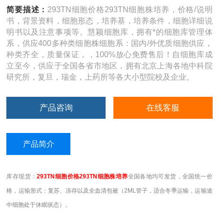
简要描述：
293TN细胞价格293TN细胞株培养，价格/说明
书，背景资料，细胞形态，培养基，培养条件，细胞详细说
明书以及注意事项等。慧颖细胞库，拥有*的细胞库管理体
系，供应400多种类细胞株细胞系：国内/外优质细胞供应，
种类齐全，质量保证，，100%放心免费售后！自细胞库成
立至今，供应于全国各省市地区，拥有北京上海各地中科院
研究所，复旦，瑞金，上药所等各大小型院校及企业。
产品咨询
在线客服
产品简介
库存现货：
293TN
细胞价格293TN细胞株培养
全国各地均可发货，全国统一价
格，运输形式：复苏、冻存以及全血清包被（2ML管子，适合冬季运输，运输途
中细胞处于休眠状态）。