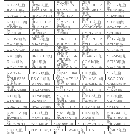
胞
AG14
细胞
2
细胞
胞
RH-35
细胞
BeWo
细胞
SP2/MIL-6
CCC-HPE-2
Saos-2
细胞
细胞
细胞
胞
RK-13
细胞
BGC-803
细
SP-CA-1
细
CCC-HPF-1
SB-10
细胞
细胞
细胞
RKO-AS45-
BGC-823
细
SRA01/04
CCD-
SB-20
细胞
胞
胞
细胞
RKO-E6
细
BGE1-L15B
SRSV/3T3
CCL13
细胞
SB-21
细胞
1
细胞
胞
细胞
1095Sk
细胞
RKO
细胞
BHK-21[C-
STO
细胞
CCRF-CEM
SCaBER
细
胞
细胞
细胞
RL1
细胞
BHK
细胞
ST
细胞
CCRF-SD
细
SCF
细胞
13]
细胞
细胞
胞
RL-952
细胞
BIU87
细胞
SUNE-1 13-
CD25PC-12
SF126
细胞
胞
RM-1
细胞
BJAB
细胞
SUNE-1 5-
CEM NKR
SF17
细胞
9B
细胞
细胞
RMA-S
细胞
BJ
细胞
SUNE-1 6-
CEM
细胞
Sf-21
细胞
8F
细胞
细胞
RMC
细胞
BNL CL.2
细
SUNE-1 9-
CFPAC-1
细
SF-295
细胞
10B
细胞
Rmsc
细胞
BNL
细胞
SUNE-1
细
CGM1
细胞
SF763
细胞
胞
4E
细胞
胞
ROS1728
细
BRL
细胞
SUP-B15
细
CHL-Don
细
SF767
细胞
胞
RP70-a-
BSC-1
细胞
Super Tube
CHL
细胞
SF9
细胞
胞
胞
胞
RPMI-8226
BS-C-1
细胞
SV40 MES 13
CHMAS
细
SGC-7901
CHO-
细胞
RS1
细胞
BT-325
细胞
SV
－
40
细胞
CHO/dhFr
细
SGH44
细胞
细胞
细胞
胞
细胞
RSC96
细胞
BT-474
细胞
SVEC4-10
CHO-K1
细
SH-2
细胞
0.8MTX
细胞
胞
RTE
细胞
BT-549
细胞
SV-HUC-1
CHO-S
细胞
SH-3
细胞
细胞
胞
RTG
细胞
Bv-2
细胞
SW116
细胞
CHO
细胞
SH-4
细胞
细胞
RWPE-1
细
BxPC-3
细胞
SW1353
细
CHP 4
细胞
SheepL1
细
RWPE-2
细
C127
细胞
SW-13
细胞
CHSE
细胞
SHG-44
细
胞
胞
胞
RYTF
细胞
C2C12
细胞
SW1910
细
CIK
细胞
SH-SY5Y
细
胞
胞
MHCC97H
C-33A
细胞
SW1990
细
CL187/CCL187
SHZ-88
细
胞
胞
S180
细胞
C3H/10T1/2, Clone 8
SW480
细
CNE1-
SiHa
细胞
细胞
胞
细胞
胞