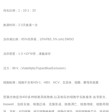
传化比例：1：10-1：20
换液时间：2-3天换液一次
冻存液比例：85%培养基，10%FBS, 5% (v/v) DMSO
冻存密度：1-3 ×10^6/管，液氮保存
活力：96％（ViabilitybyTrypanBlueExclusion）
细胞检测：细胞不含有HIV-1、HBV、HCV、支原体、细菌、酵母和真菌
慧颖生物提供400多种细胞系细胞株,以及相应的细胞学实验服务:血管新生、
traswell、划痕实验、细胞迁移、克隆形成、细胞凋亡、细胞增殖、细胞周期
等。另有：示踪细胞、稳定细胞株构建、细胞代感染、筛药细胞株产品、筛药细