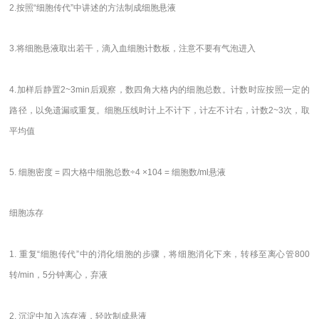
2.按照“细胞传代”中讲述的方法制成细胞悬液
3.将细胞悬液取出若干，滴入血细胞计数板，注意不要有气泡进入
4.加样后静置2~3min后观察，数四角大格内的细胞总数。计数时应按照一定的
路径，以免遗漏或重复。细胞压线时计上不计下，计左不计右，计数2~3次，取
平均值
5. 细胞密度 = 四大格中细胞总数÷4 ×104 = 细胞数/ml悬液
细胞冻存
1. 重复“细胞传代”中的消化细胞的步骤，将细胞消化下来，转移至离心管800
转/min，5分钟离心，弃液
2. 沉淀中加入冻存液，轻吹制成悬液