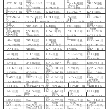
细胞
胞
胞
HCC 94
细
CCC-HBE-2
TT
细胞
Cyc-tAg
细胞
SP 6.5
细胞
细胞
RV1
细胞
胞
HCC1937
细
GK1.5
细胞
H292
细胞
Rat-1
细胞
HCCLM3
细
胞
细胞
HCC827
细
GLC-15
细胞
H293T
细胞
RAW264.7
HCE1
细胞
胞
胞
HCC-9204
GLC-82
细胞
H2EL
细胞
RA
细胞
HCE-8693
胞
细胞
HCC94[HCC941122]
GNM
细胞
H-4-II-E
细
RBE
细胞
HCT-116
细胞
细胞
HCCC-
GP2-293
细
H4
细胞
RBL-1
细胞
HCT-15
细胞
细胞
胞
细胞
L8824
细胞
gpc-1
细胞
H7402
细胞
RBL-2H3
细
HCT-8/vCR
9810
细胞
胞
L929
细胞
GPH4
细胞
H9c2
（
2-
Rb
细胞
HCT-8
细胞
胞
细胞
LAN-5
细胞
GPL1
细胞
H9
细胞
RCBBF
细胞
HEC-1-A
细
1
）细胞
LAN-6
细胞
GPS5
细胞
HaCaT
细胞
RCFBF
细胞
HEC-1B
细
胞
LCC1
细胞
GR
细胞
HAL-01
细胞
RD
细胞
HEC-1-B
细
胞
Lec1
细胞
GT1.1
细胞
HAN
细胞
REF-V-src
细
HEF
细胞
胞
Lewis
细胞
H125
细胞
NCI-H1688
REF
细胞
HEH
细胞
胞
Li-7
细胞
H1299
细胞
NCI-H1975
Reh
细胞
HEK-293
细
细胞
LLC-MK2
细
H22-H8D8
NCI-H209
细
REM
细胞
Hela 229
细
细胞
胞
LLC
细胞
H22
细胞
NCI-H292
细
RES
细胞
Hela P10s-
胞
细胞
胞
胞
LL-PK1
细胞
MM45T.Li
细
NCI-H345
细
LNCaP
细胞
Hela S3
细
胞
11F
细胞
L-M TK
细胞
MMQ
细胞
NCI-H358
细
L-O2
细胞
HeLa
细胞
胞
胞
胞
LM-3
细胞
MNNG/HOS Cl #5
NCI-H441
LOVE1
细
HELF
细胞
胞
LM-6
细胞
M-O7e
细胞
NCI-H446
细
LoVo
细胞
HEL
细胞
细胞
细胞
胞
LNCaP clone FGC
MOLT-4
细
NCI-H460
Ls-174-T
Hep 3B2.1-
胞
IMR-32
细胞
Mo-
NCI-H520
细
LTEP-a-2
细
hep A1-6
细
细胞
胞
细胞
细胞
7
细胞
IMR-90
细胞
MouseM
细
NCI-H661
细
LTEP-P
细胞
Hep G2
细胞
MuLV/3T3
细
胞
胞
胞