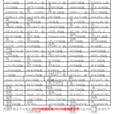
KG-1
细胞
HPB-ALL
细
NUGC-3
细
HME2
细胞
RAMSCs
细
胞
胞
KLE
细胞
HRT-S1
细胞
NW38
细胞
HME4
细胞
HUL-42
细胞
胞
胞
胞
KM9304
细
Hs 578Bst
OCM-1
细胞
PANC-1
细
HuT 78
细胞
KMB-17
细
Hs-578T
细
OKT
细胞
PC 61 5.3
细
Hut-102
细
胞
细胞
胞
KMB
细胞
HS68
细胞
OK
细胞
PC-12
细胞
HuTu-80
细
胞
胞
胞
胞
KMML1
细胞
HS-746T
细
OM431
细胞
PC-3M 1E8
HUvE-12
细
胞
KP-N-NS
细
HSC-T6
细
OPM-2
细胞
PC-3M 2B4
HUv-EC-C
胞
细胞
胞
KU812
细胞
HSC
细胞
Oregon vole
PC-3M
细胞
HUvEC
细胞
胞
胞
细胞
细胞
KYSE 150
HSF
细胞
OS-732
细胞
PC-3
细胞
I41-AG
细胞
细胞
KYSE 450
HStF
细胞
OS-RC-2
细
A549
细胞
I41
细胞
细胞
L Wnt-3A
细
HT-1080
细
OVAC
细胞
PCK
细胞
IAR20
细胞
细胞
胞
L-02
细胞
HT-1376
细
OVCAR-3
细
Peng
细胞
IBRS-2
细胞
胞
胞
L1210
细胞
HT-29
细胞
P19
细胞
PG49
细胞
IEC-6
细胞
胞
胞
L5178Y
细胞
HT-22
细胞
P3/NSI/1-
PG5
细胞
Pt K1
细胞
L6565
细胞
HuH-6
细胞
P388D1
细
PG-BE1
细
PT67
细胞
Ag4-1[NS-1]
L6
细胞
HuH-7
细胞
P3HR1
细
PG-LH7
细
Pt-K2
细胞
胞
胞
Panc 03.27
PA-1
细胞
P3X63Ag8.653
PIEC
细胞
PT-K75
细
细胞
胞
--P3HR1
胞
Panc 05.04
PA317
细胞
P3X63Ag8
PK136
细胞
PLA-802
细
细胞
细胞
胞
Panc 08.13
PA319
细胞
P815
细胞
PK-15
细胞
PLC/PRF/5
细胞
细胞
胞
Panc 10.05
Panc 02.03
PA12
细胞
PLA-801D
Pr-HNV8
细
细胞
细胞
MHCC97H
104C1
细胞
Psi2 DAP
细
3T6-Swiss
CCC-HEK-1
细胞
细胞
细胞
胞
JF305
细胞
S-180-
A2780
细胞
A2780/DDP
A549/ADR
细胞
胞
细胞
细胞
慧颖生物关于出售的
293TN
细胞价格293TN细胞株培养
污染问题，请在收到产
S2D9
细胞
细胞
细胞