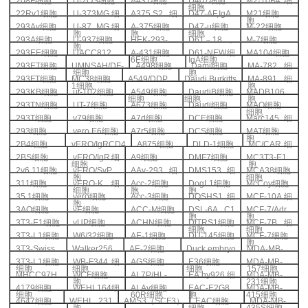
208F
细胞
U-2OS
细胞
A431
细胞
D407
细胞
M2-10B4
细
细胞
22Rv1
细胞
U-373MG
细
A375.S2
细
D47-AF,IgA
M21
细胞
胞
293Av
细胞
U-87 MG
细
A-375
细胞
D47-u
细胞
M-22
细胞
胞
胞
细胞
293A
细胞
U-937
细胞
HEK-293-
D61
－
18
，
M-7
细胞
胞
293EE
细胞
UACC812
A-431
细胞
D61-NEW
细
MA104
细胞
6E
细胞
IgA
细胞
293ET
细胞
UMNSAH/DF-
A498
细胞
Dami
细胞
MA-782
细
细胞
胞
293FT
细胞
MC38
细胞
A549/DDP
Daudi Burkitts
MA-891
细
1
细胞
胞
293KB
细胞
ut-102
细胞
A549
细胞
DaudiB
细胞
MADB106
细胞
细胞
胞
293TN
细胞
UT-7
细胞
A673
细胞
Daudi
细胞
MAO
细胞
细胞
293T
细胞
v79
细胞
A7d
细胞
DCE
细胞
Marc145
细
293
细胞
vero E6
细胞
A7r5
细胞
DCS
细胞
MAT
细胞
胞
2B4
细胞
vERO/IgRCD4
A875
细胞
DLD-1
细胞
MC/CAR
细
2BS
细胞
vERO/IgR
细
A9
细胞
DMF7
细胞
MC3T3-E1
细胞
胞
2v6.11
细胞
vERO/SvP
AAv-293
细
DMS153
细
MCA38
细胞
胞
细胞
311
细胞
vERO-K
细
Acc-2
细胞
DogL1
细胞
McCoy
细胞
细胞
胞
胞
35.1
细胞
vero
细胞
Acc-3
细胞
DQSHS1
细
MCF-10A
细
胞
3AO
细胞
vE
细胞
ACC-M
细胞
DSL-6A C1
MCF-7/Adr
胞
胞
3T3-E1
细胞
vUP
细胞
ACHN
细胞
DtTRS1
细胞
MCF-7B
细
细胞
细胞
3T3-L1
细胞
W6/32
细胞
AE-1
细胞
DU-145
细胞
MCF-7
细胞
胞
3T3-Swiss
Walker256
AE-2
细胞
Duck embryo
MDA-MB-
3T3-L1
细胞
WB-F344
细
AGS
细胞
E36
细胞
MDA-MB-
细胞
细胞
细胞
157
细胞
MHCC97H
WCF
细胞
AL7P/HL-
EA.hy926
细
MDA-MB-
胞
231
细胞
4179
细胞
WEHI 164
细
ALAv
细胞
EAC-E2G8
MDA-MB-
细胞
60R
细胞
胞
415
细胞
4647
细胞
WEHI 231
AMS3
（
SCF3
）
EAC
细胞
MDA-MB-
胞
细胞
435S
细胞