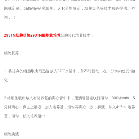
胞株定制、pathway研究细胞、STR分型鉴定，细胞染色等技术服务提供。咨
询： ！
293TN
细胞价格293TN细胞株培养
细胞传代培养技术：
细胞复苏
1. 将冻存的细胞取出后迅速放入37℃水浴中，并不时摇动，在一分钟内使其*融
化
2.将细胞吸出放入有培养基的离心管中中，用滴管轻轻吹打混匀，800转/min，5
分钟离心；弃去上清液，加入培养基，混匀再离心一次，弃液，加入4~5ml 培养
基，混匀，移入培养瓶中
细胞换液