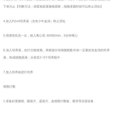
下来为止【判断方法：倒置相差显微镜观察，细胞变圆时就可以终止消化】
4.加入约1ml培养基（含有小牛血清）终止消化
5.用滴管吹洗一次，移入离心管, 800转/min，5分钟离心
6.加入培养基，吹打分散细胞，再根据分传细胞瓶数补加一定量的含血清的培养
基，制成细胞悬液；分装至2~3个培养瓶中
7.放入培养箱进行培养
细胞计数
1.准备好显微镜、载玻片、盖玻片、血细胞计数板、吸管等仪器设备