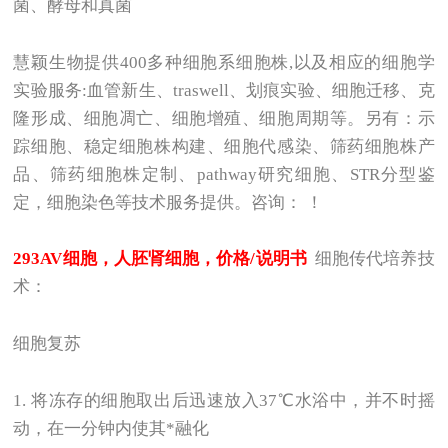
菌、酵母和真菌
慧颖生物提供400多种细胞系细胞株,以及相应的细胞学
实验服务:血管新生、traswell、划痕实验、细胞迁移、克
隆形成、细胞凋亡、细胞增殖、细胞周期等。另有：示
踪细胞、稳定细胞株构建、细胞代感染、筛药细胞株产
品、筛药细胞株定制、pathway研究细胞、STR分型鉴
定，细胞染色等技术服务提供。咨询： ！
293AV
细胞，人胚肾细胞，价格/说明书
细胞传代培养技
术：
细胞复苏
1.
将冻存的细胞取出后迅速放入37℃水浴中，并不时摇
动，在一分钟内使其*融化