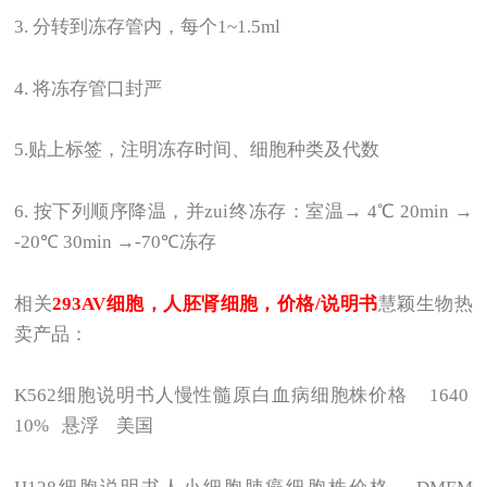
3.
分转到冻存管内，每个1~1.5ml
4.
将冻存管口封严
5.
贴上标签，注明冻存时间、细胞种类及代数
6.
按下列顺序降温，并zui终冻存：室温→ 4℃ 20min →
-20℃ 30min →-70℃冻存
相关
293AV
细胞，人胚肾细胞，价格/说明书
慧颖生物热
卖产品：
K562
细胞说明书人慢性髓原白血病细胞株价格 1640
10% 悬浮 美国