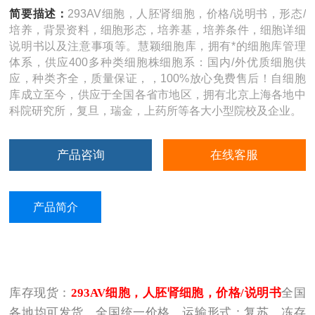
简要描述：
293AV细胞，人胚肾细胞，价格/说明书，形态/
培养，背景资料，细胞形态，培养基，培养条件，细胞详细
说明书以及注意事项等。慧颖细胞库，拥有*的细胞库管理
体系，供应400多种类细胞株细胞系：国内/外优质细胞供
应，种类齐全，质量保证，，100%放心免费售后！自细胞
库成立至今，供应于全国各省市地区，拥有北京上海各地中
科院研究所，复旦，瑞金，上药所等各大小型院校及企业。
产品咨询
在线客服
产品简介
库存现货：
293AV
细胞，人胚肾细胞，价格/说明书
全国
各地均可发货，全国统一价格，运输形式：复苏、冻存