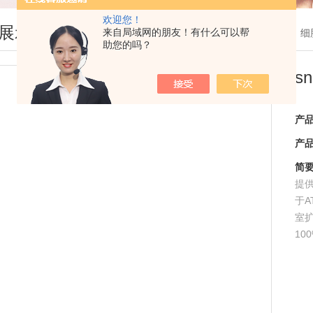
欢迎您！
展示
来自局域网的朋友！有什么可以帮
您现在的位置：
首页
>
产品展示
>
细
助您的吗？
s
产
产
简
提供
于A
室
10