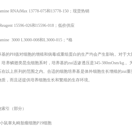
tamine RNAiMax 13778-075
和13778-150；现货热销
Reagent 15596-026
和15596-018；低价供应
tamine 3000 L3000-008
和L3000-015；*格
养基的PH值对细胞的增殖和病毒或重组蛋白的生产均会产生影响。对于大部分
培养鳞翅类昆虫细胞系时，培养基的zui适渗透压是345-380mOsm/k
压在以上所列的范围之内。合适的细胞培养基是体外细胞生长增殖的zui
物质，而且还提供培养细胞生长和繁殖的生存环境。
胞索引（部分）
小鼠睾丸畸胎瘤细胞P19细胞