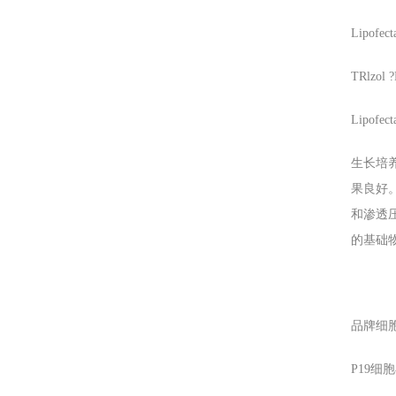
Lipofec
TRlzol ?
Lipofec
生长培
果良好。
和渗透
的基础
品牌细
P19
细胞