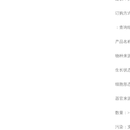
订购方
：查询
产品名称
物种来
生长状
细胞形
器官来
数量：>
污染：