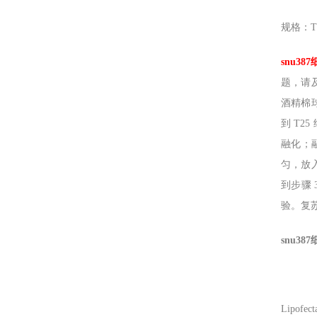
规格：T
snu387
题，请
酒精棉球
到 T2
融化；
匀，放入
到步骤 
验。复
snu387
Lipofec