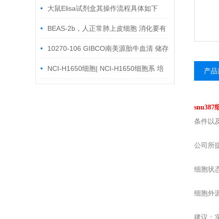
大鼠Elisa试剂盒其操作流程具体如下
BEAS-2b，人正常肺上皮细胞 消化要有
个度
10270-106 GIBCO南美源胎牛血清 储存
及使用
NCI-H1650细胞| NCI-H1650细胞系 培
产品
养步骤
snu387
条件以
公司所
细胞状
细胞外
建议：