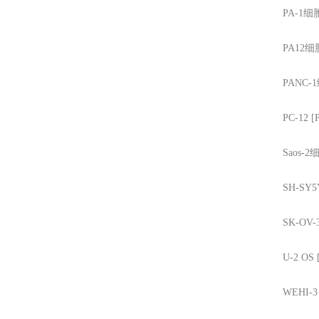
PA-1
细
PA12
细
PANC-1
PC-12 [
Saos-2
细
SH-SY5
SK-OV-
U-2 OS
WEHI-3