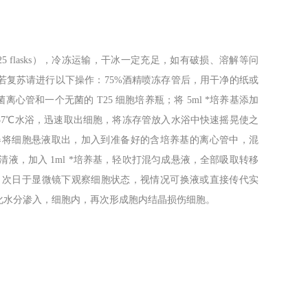
-25 flasks），冷冻运输，干冰一定充足，如有破损、溶解等问
若复苏请进行以下操作：75%酒精喷冻存管后，用干净的纸或
心管和一个无菌的 T25 细胞培养瓶；将 5ml *培养基添加
；准备 37℃水浴，迅速取出细胞，将冻存管放入水浴中快速摇晃使之
液器将细胞悬液取出，加入到准备好的含培养基的离心管中，混
弃上清液，加入 1ml *培养基，轻吹打混匀成悬液，全部吸取转移
养箱培养。次日于显微镜下观察细胞状态，视情况可换液或直接传代实
化水分渗入，细胞内，再次形成胞内结晶损伤细胞。