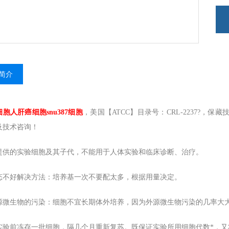
简介
细胞人肝癌细胞snu387细胞
，美国【ATCC】目录号：CRL-2237?，保藏
及技术咨询！
提供的实验细胞及其子代，不能用于人体实验和临床诊断、治疗。
态不好解决方法：培养基一次不要配太多，根据用量决定。
源微生物的污染：细胞不宜长期体外培养，因为外源微生物污染的几率大
实验前冻存一批细胞，隔几个月重新复苏。既保证实验所用细胞代数*，又将