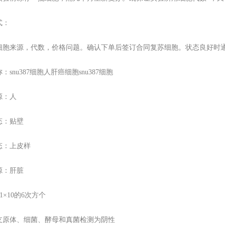
式：
细胞来源，代数，价格问题。确认下单后签订合同复苏细胞。状态良好时
：snu387细胞人肝癌细胞snu387细胞
源：人
态：贴壁
态：上皮样
源：肝脏
1×10的6次方个
支原体、细菌、酵母和真菌检测为阴性