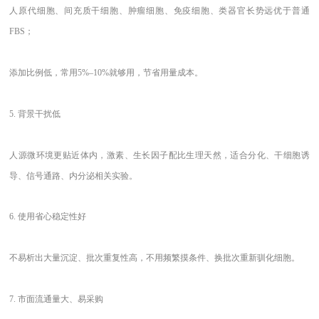
人原代细胞、间充质干细胞、肿瘤细胞、免疫细胞、类器官长势远优于普通
FBS；
添加比例低，常用
5%–10%就够用，节省用量成本。
5. 背景干扰低
人源微环境更贴近体内，激素、生长因子配比生理天然，适合分化、干细胞诱
导、信号通路、内分泌相关实验。
6. 使用省心稳定性好
不易析出大量沉淀、批次重复性高，不用频繁摸条件、换批次重新驯化细胞。
7. 市面流通量大、易采购