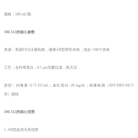
规格：
100 mL/瓶
100-512的核心参数
来源：美国
FDA注册机构，健康AB型男性供体，混合>100个供体
工艺：去纤维蛋白，
0.1 μm无菌过滤，热灭活
质控：内毒素
<0.75 EU/mL；血红蛋白<20 mg/dL；病毒检测（HIV/HBV/HCV
等）阴性
100-512的核心优势
1. AB型血清天然优势