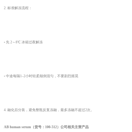
2. 标准解冻流程：
◦ 先 2～8℃ 冰箱过夜解冻
◦ 中途每隔1–2小时轻柔颠倒混匀，不要剧烈摇晃
4.
融化后分装，避免整瓶反复冻融，最多冻融不超过
2次。
AB human serum（货号：100-512）
公司相关主营产品