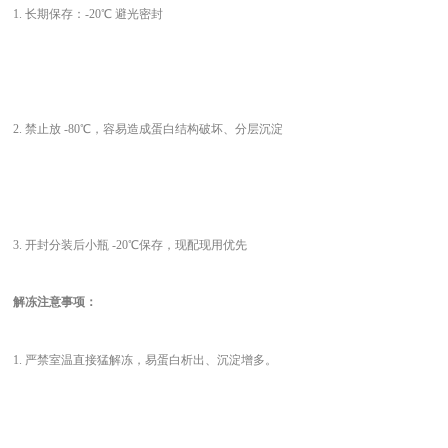
1. 长期保存：-20℃ 避光密封
2. 禁止放 -80℃，容易造成蛋白结构破坏、分层沉淀
3.
开封分装后小瓶
-20℃保存，现配现用优先
解冻注意事项：
1. 严禁室温直接猛解冻，易蛋白析出、沉淀增多。