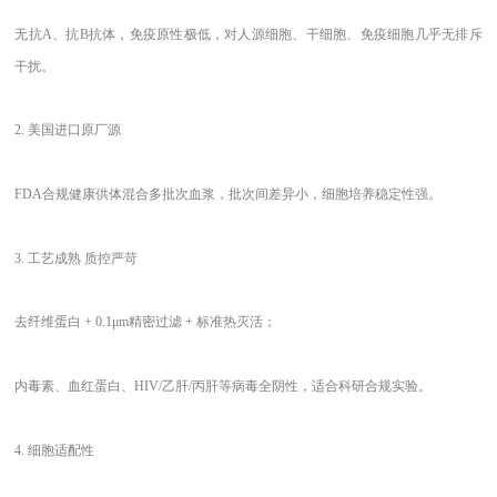
无抗
A、抗B抗体，免疫原性极低，对人源细胞、干细胞、免疫细胞几乎无排斥
干扰。
2. 美国进口原厂源
FDA合规健康供体混合多批次血浆，批次间差异小，细胞培养稳定性强。
3. 工艺成熟 质控严苛
去纤维蛋白
+ 0.1μm精密过滤 + 标准热灭活；
内毒素、血红蛋白、
HIV/乙肝/丙肝等病毒全阴性，适合科研合规实验。
4. 细胞适配性