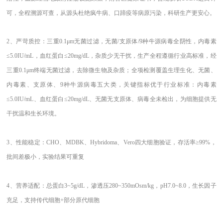
可，全程溯源可查，从源头杜绝疯牛病、口蹄疫等病原污染，科研生产更安心。
2、
严苛质控：三重
0.1μm无菌过滤，无菌/支原体/9种牛源病毒全阴性，内毒素
≤5.0IU/mL，血红蛋白≤20mg/dL，杂质少无干扰
，生产全程遵循行业高标准，经
三重
0.1μm终端无菌过滤，去除微生物及杂质；全项检测覆盖生理生化、无菌、
内毒素、支原体、9种牛源病毒五大类，关键指标优于行业标准：内毒素
≤5.0IU/mL、血红蛋白≤20mg/dL、无菌无支原体、病毒全未检出，为细胞提供无
干扰温和生长环境。
3、
性能稳定：
CHO、MDBK、Hybridoma、Vero四大细胞验证，存活率≥99%，
批间差极小，实验结果可重复
4、
营养适配：总蛋白
3~5g/dL，渗透压280~350mOsm/kg，pH7.0~8.0，生长因子
充足，支持传代细胞+部分原代细胞