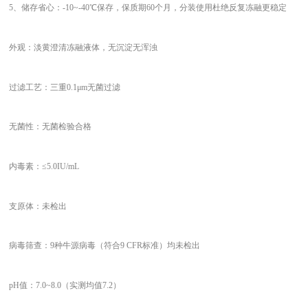
5、
储存省心：
-10~-40℃保存，保质期60个月，分装使用杜绝反复冻融更稳定
外观：淡黄澄清冻融液体，无沉淀无浑浊
过滤工艺：三重
0.1μm无菌过滤
无菌性：无菌检验合格
内毒素：
≤5.0IU/mL
支原体：未检出
病毒筛查：
9种牛源病毒（符合9 CFR标准）均未检出
pH值：7.0~8.0（实测均值7.2）