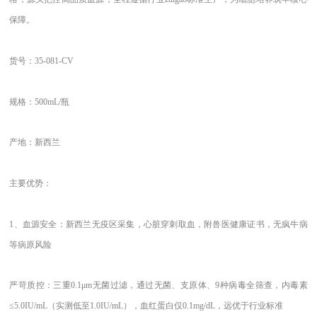
保障。
货号：
35-081-CV
规格：
500mL/瓶
产地：新西兰
主要优势：
1、
血源安全：新西兰无疫区采集，心脏穿刺取血，附兽医健康证书，无疯牛病
等病原风险
严苛质控：三重
0.1μm无菌过滤，通过无菌、支原体、9种病毒全筛查，内毒素
≤5.0IU/mL（实测低至1.0IU/mL），血红蛋白仅0.1mg/dL，远优于行业标准