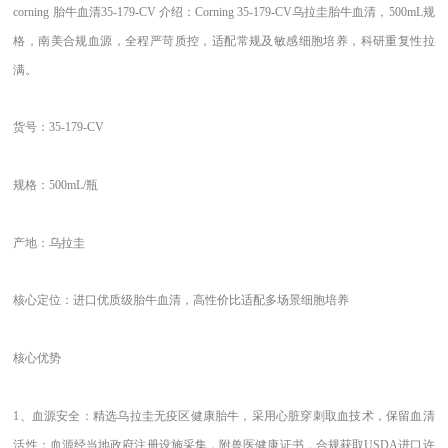
corning
胎牛
血清
35-179-CV 介绍：Corning 35-179-CV乌拉圭胎牛血清，500mL规
格，南美合规血源，全程严苛质控，适配常规及敏感细胞培养，科研重复性拉
满。
货号：
35-179-CV
规格：
500mL/瓶
产地：乌拉圭
核心定位：进口优质级胎牛血清，高性价比适配多场景细胞培养
核心优势
1、
血源安全：精选乌拉圭无疫区健康胎牛，采用心脏穿刺取血技术，保留血清
活性；血源经当地政府注册设施采集，附兽医健康证书，合规获取
USDA进口许