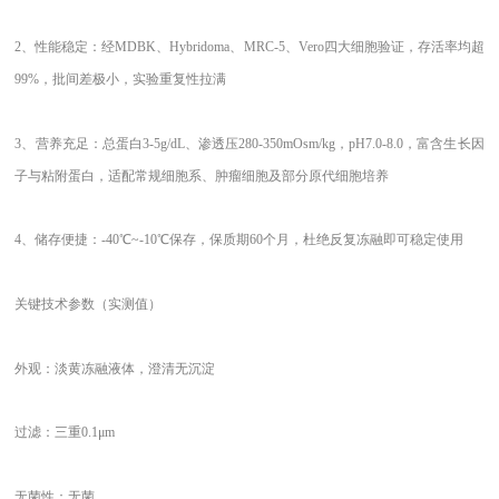
2、
性能稳定：经
MDBK、Hybridoma、MRC-5、Vero四大细胞验证，存活率均超
99%，批间差极小，实验重复性拉满
3、
营养充足：总蛋白
3-5g/dL、渗透压280-350mOsm/kg，pH7.0-8.0，富含生长因
子与粘附蛋白，适配常规细胞系、肿瘤细胞及部分原代细胞培养
4、
储存便捷：
-40℃~-10℃保存，保质期60个月，杜绝反复冻融即可稳定使用
关键技术参数（实测值）
外观：淡黄冻融液体，澄清无沉淀
过滤：三重
0.1μm
无菌性：无菌