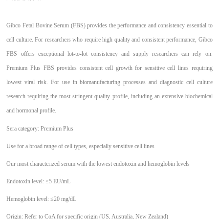
Gibco Fetal Bovine Serum (FBS) provides the performance and consistency essential to
cell culture. For researchers who require high quality and consistent performance, Gibco
FBS offers exceptional lot-to-lot consistency and supply researchers can rely on.
Premium Plus FBS provides consistent cell growth for sensitive cell lines requiring
lowest viral risk. For use in biomanufacturing processes and diagnostic cell culture
research requiring the most stringent quality profile, including an extensive biochemical
and hormonal profile.
Sera category: Premium Plus
Use for a broad range of cell types, especially sensitive cell lines
Our most characterized serum with the lowest endotoxin and hemoglobin levels
Endotoxin level: ≤5 EU/mL
Hemoglobin level: ≤20 mg/dL
Origin: Refer to CoA for specific origin (US, Australia, New Zealand)