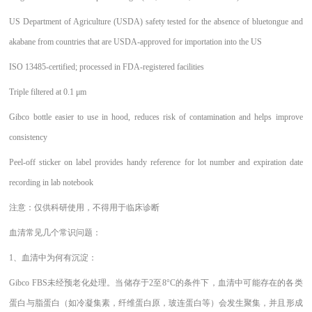
US Department of Agriculture (USDA) safety tested for the absence of bluetongue and
akabane from countries that are USDA-approved for importation into the US
ISO 13485-certified; processed in FDA-registered facilities
Triple filtered at 0.1 μm
Gibco bottle easier to use in hood, reduces risk of contamination and helps improve
consistency
Peel-off sticker on label provides handy reference for lot number and expiration date
recording in lab notebook
注意：仅供科研使用，不得用于临床诊断
血清常见几个常识问题：
1、
血清中为何有沉淀：
Gibco FBS未经预老化处理。当储存于2至8°C的条件下，血清中可能存在的各类
蛋白与脂蛋白（如冷凝集素，纤维蛋白原，玻连蛋白等）会发生聚集，并且形成