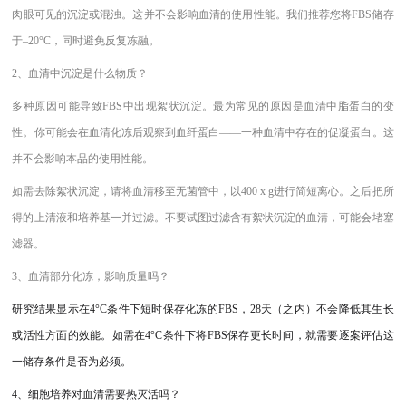
肉眼可见的沉淀或混浊。这并不会影响血清的使用性能。我们推荐您将FBS储存
于–20°C，同时避免反复冻融。
2、
血清中沉淀是什么物质？
多种原因可能导致
FBS中出现絮状沉淀。最为常见的原因是血清中脂蛋白的变
性。你可能会在血清化冻后观察到血纤蛋白——一种血清中存在的促凝蛋白。这
并不会影响本品的使用性能。
如需去除絮状沉淀，请将血清移至无菌管中，以
400 x g进行简短离心。之后把所
得的上清液和培养基一并过滤。不要试图过滤含有絮状沉淀的血清，可能会堵塞
滤器。
3、
血清部分化冻，影响质量吗？
研究结果显示在
4°C条件下短时保存化冻的FBS，28天（之内）不会降低其生长
或活性方面的效能。如需在4°C条件下将FBS保存更长时间，就需要逐案评估这
一储存条件是否为必须。
4、
细胞培养对血清需要热灭活吗？