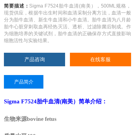
简要描述：
Sigma F7524胎牛血清(南美），500ML规格，
现货供应，根据牛出生时间和血清采制分离方法，血清一般
分为胎牛血清、新生牛血清和小牛血清。胎牛血清为八月龄
胎牛心脏穿刺取血再经热灭活、透析、过滤除菌后制成。作
为细胞培养的关键试剂，胎牛血清的正确保存方式直接影响
细胞活性与实验结果。
产品咨询
在线客服
产品简介
Sigma
F7524
胎牛血清
(
南美）简单介绍：
生物来源
bovine fetus