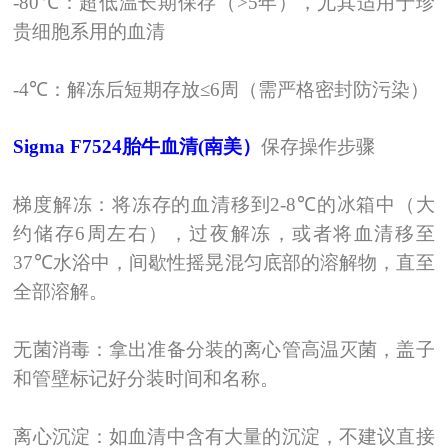
-80℃
：超低温长期保存（
>5
年），尤其适用于珍
贵细胞系用的血清
-4℃
：解冻后短期存放
≤6
周（需严格密封防污染）
Sigma
F7524
胎牛血清
(
南美）
保存操作步骤
梯度解冻：将冻存的血清移到
2-8℃
的冰箱中（大
约储存
6
周左右），过夜解冻，或者将血清移至
37℃
水浴中，间歇性摇晃混匀底部的溶解物，直至
全部溶解。
无菌消毒：拿出准备分装的离心管高温灭菌，盖子
和管壁标记好分装时间和名称。
离心沉淀：如血清中含有大量的沉淀，不建议直接