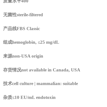
质量水平
400
无菌性
sterile-filtered
产品线
FBS Classic
组成
hemoglobin, ≤25 mg/dL
来源
non-USA origin
存货情况
not available in Canada, USA
技术
cell culture | mammalian: suitable
杂质
≤10 EU/mL endotoxin