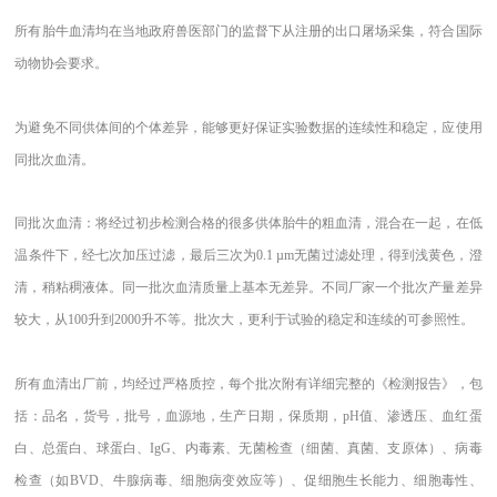
所有胎牛血清均在当地政府兽医部门的监督下从注册的出口屠场采集，符合国际
动物协会要求。
为避免不同供体间的个体差异，能够更好保证实验数据的连续性和稳定，应使用
同批次血清。
同批次血清：将经过初步检测合格的很多供体胎牛的粗血清，混合在一起，在低
温条件下，经七次加压过滤，最后三次为
0.1 µm无菌过滤处理，得到浅黄色，澄
清，稍粘稠液体。同一批次血清质量上基本无差异。不同厂家一个批次产量差异
较大，从100升到2000升不等。批次大，更利于试验的稳定和连续的可参照性。
所有血清出厂前，均经过严格质控，每个批次附有详细完整的《检测报告》，包
括：品名，货号，批号，血源地，生产日期，保质期，
pH值、渗透压、血红蛋
白、总蛋白、球蛋白、IgG、内毒素、无菌检查（细菌、真菌、支原体）、病毒
检查（如BVD、牛腺病毒、细胞病变效应等）、促细胞生长能力、细胞毒性、