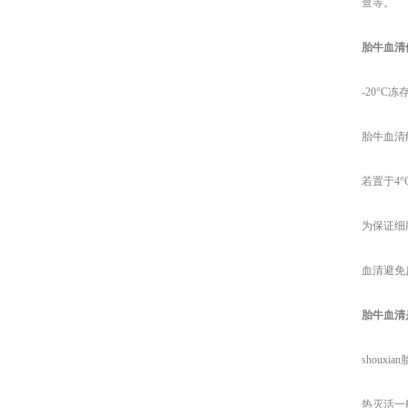
查等。
胎牛血清
-20°C冻
胎牛血清
若置于
4
为保证细
血清避免
胎牛血清
shoux
热灭活一