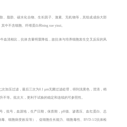
肽、脂肪、碳水化合物、生长因子、激素、无机物等，其组成成份大部
胞、纤维蛋白和ning xue yinzi。
小牛血清相比，抗体含量明显降低，故抗体与培养细胞发生交叉反应的风
。
七次加压过滤，最后三次为
0.1 µm无菌过滤处理，得到浅黄色，澄清，稍
00升不等。批次大，更利于试验的稳定和连续的可参照性。
号，批号，血源地，生产日期，保质期，
pH值、渗透压、血红蛋白、总
毒、细胞病变效应等）、促细胞生长能力、细胞毒性、BVD-1/2抗体检