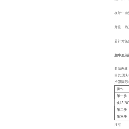
在胎牛血
并且，热
若针对某
胎牛血清
血清融化
目的
;更
推荐国际
操作
第一步
或
15-2
第二步
第三步
注意：