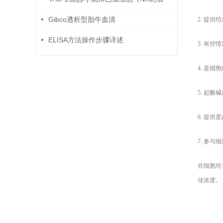
胞） 培养步骤
Gibco透析型胎牛血清
2. 提
ELISA方法操作步骤详述
3. 有
4. 是
5. 起酸
6. 提供
7. 参与
在细胞培
佳浓度。