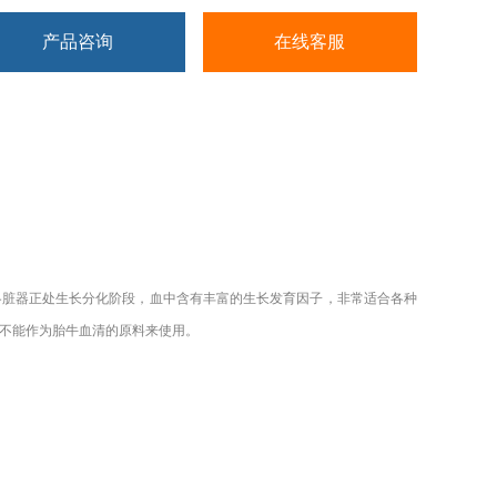
产品咨询
在线客服
血。此时胎牛各脏器正处生长分化阶段，血中含有丰富的生长发育因子，非常适合各种
，不能作为胎牛血清的原料来使用。