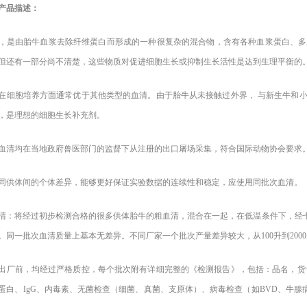
产品描述：
，是由胎牛血浆去除纤维蛋白而形成的一种很复杂的混合物，含有各种血浆蛋白、多
但还有一部分尚不清楚，这些物质对促进细胞生长或抑制生长活性是达到生理平衡的。其中不含细
在细胞培养方面通常优于其他类型的血清。由于胎牛从未接触过外界，
与新生牛和
，是理想的细胞生长补充剂。
血清均在当地政府兽医部门的监督下从注册的出口屠场采集，符合国际动物协会要求
同供体间的个体差异，能够更好保证实验数据的连续性和稳定，应使用同批次血清。
清：将经过初步检测合格的很多供体胎牛的粗血清，混合在一起，在低温条件下，经
。同一批次血清质量上基本无差异。不同厂家一个批次产量差异较大，从100升到20
出厂前，均经过严格质控，每个批次附有详细完整的《检测报告》，包括：品名，货
蛋白、IgG、内毒素、无菌检查（细菌、真菌、支原体）、病毒检查（如BVD、牛腺病