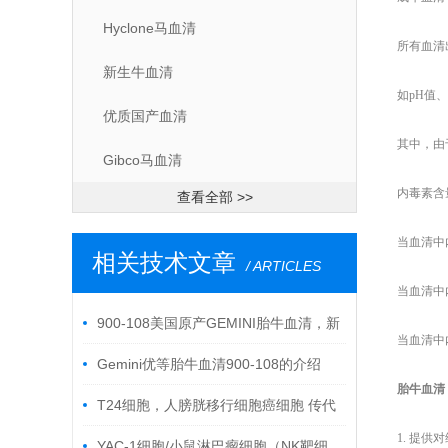
Hyclone马血清
所有血清
新生牛血清
如
pH值
优质国产血清
其中，由
Gibco马血清
内毒素含
查看全部 >>
当血清中
相关技术文章
/ ARTICLES
当血清中
900-108美国原产GEMINI胎牛血清，新
当血清中
批次，高营养，细胞培养者的“福音”
Gemini优等胎牛血清900-108的介绍
胎牛血清
T24细胞，人膀胱移行细胞癌细胞 传代
1. 提
说明
YAC-1细胞/小鼠淋巴瘤细胞（NK靶细