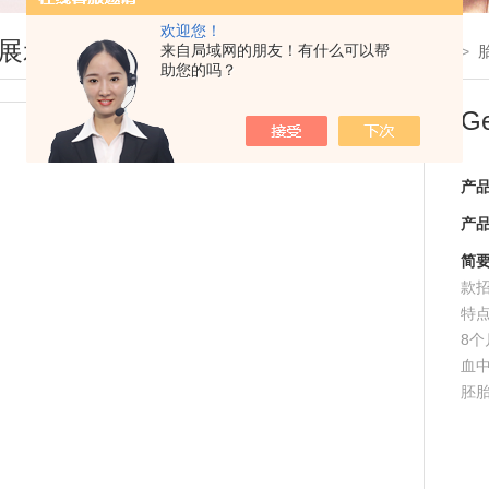
欢迎您！
展示
来自局域网的朋友！有什么可以帮
您现在的位置：
首页
>
产品展示
>
助您的吗？
G
产
产
简
款
特点
8
血
胚