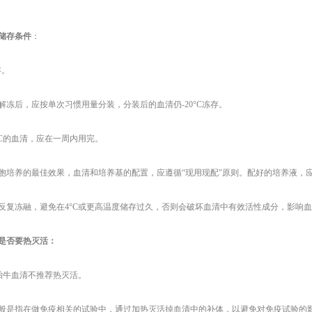
储存条件
：
存。
解冻后，应按单次习惯用量分装，分装后的血清仍
-20°C冻存。
°C的血清，应在一周内用完。
胞培养的最佳效果，血清和培养基的配置，应遵循
“现用现配"原则。配好的培养液，
反复冻融，避免在
4°C或更高温度储存过久，否则会破坏血清中有效活性成分，影响
是否要热灭活：
ian胎牛血清不推荐热灭活。
般是指在做免疫相关的试验中，通过加热灭活掉血清中的补体，以避免对免疫试验的