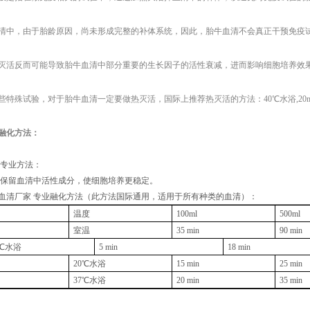
清中，由于胎龄原因，尚未形成完整的补体系统，因此，胎牛血清不会真正干预免疫
灭活反而可能导致胎牛血清中部分重要的生长因子的活性衰减，进而影响细胞培养效
些特殊试验，对于胎牛血清一定要做热灭活，国际上推荐热灭活的方法：
40℃水浴,20
融化方法：
专业方法：
好保留血清中活性成分，使细胞培养更稳定。
血清厂家
专业融化方法（此方法国际通用，适用于所有种类的血清）：
温度
100ml
500ml
室温
35 min
90 min
0℃水浴
5 min
18 min
20℃水浴
15 min
25 min
37℃水浴
20 min
35 min