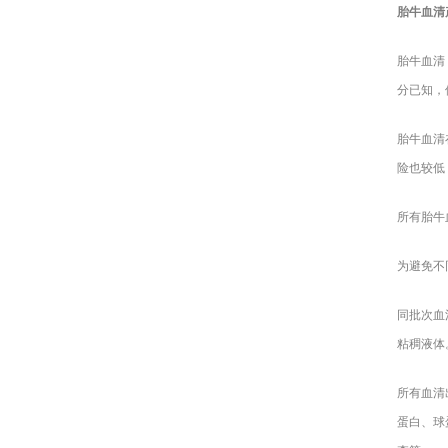
胎牛血清
胎牛血清
分已知，
胎牛血清
险也较低
所有胎牛
为避免不
同批次血
粘稠液体
所有血清
蛋白、球