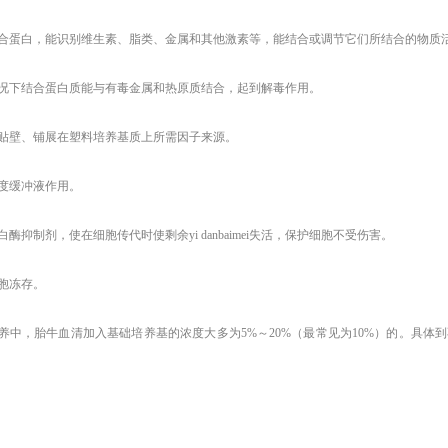
供结合蛋白，能识别维生素、脂类、金属和其他激素等，能结合或调节它们所结合的物质
些情况下结合蛋白质能与有毒金属和热原质结合，起到解毒作用。
细胞贴壁、铺展在塑料培养基质上所需因子来源。
碱度缓冲液作用。
蛋白酶抑制剂，使在细胞传代时使剩余yi danbaimei失活，保护细胞不受伤害。
细胞冻存。
养中，胎牛血清加入基础培养基的浓度大多为
5%～20%（最常见为10%）的。具