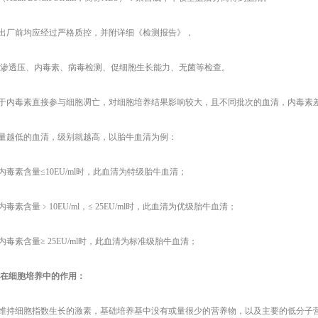
出厂前均应经过严格质控，并附详细《检测报告》，
、渗透压、内毒素、病毒检测、促细胞生长能力、无菌等检查。
于内毒素直接参与细胞凋亡，对细胞培养结果影响较大，且不同批次的血清，内毒素
量越低的血清，级别就越高，以胎牛血清为例：
内毒素含量
≤10EU/ml时，此血清为特级胎牛血清；
内毒素含量﹥
10EU/ml，≤ 25EU/ml时，此血清为优级胎牛血清；
内毒素含量
≥ 25EU/ml时，此血清为标准级胎牛血清；
在细胞培养中的作用：
供对维持细胞指数生长的激素，基础培养基中没有或量很少的营养物，以及主要的低分子