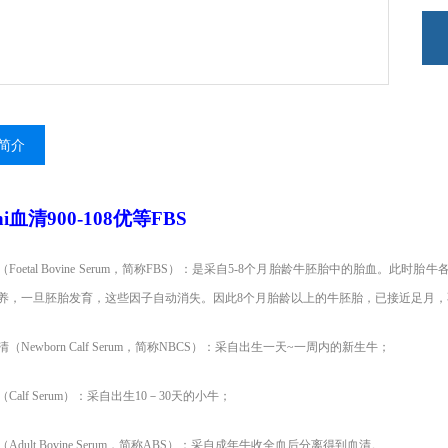
简介
ni血清900-108优等FBS
（
Foetal Bovine Serum，简称FBS）：是采自5-8个月胎龄牛胚胎中的胎
养，一旦胚胎发育，这些因子自动消失。因此8个月胎龄以上的牛胚胎，已接近足月
清（
Newborn Calf Serum，简称NBCS）：采自出生一天~一周内的新生牛；
（
Calf Serum）：采自出生10－30天的小牛；
（
Adult Bovine Serum，简称ABS）：采自成年牛收全血后分离得到血清。