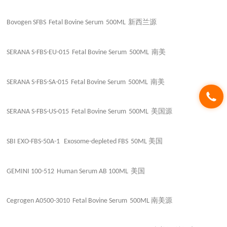
新西兰源
Bovogen SFBS
Fetal Bovine Serum
500ML
南美
SERANA S-FBS-EU-015
Fetal Bovine Serum
500ML
南美
SERANA S-FBS-SA-015
Fetal Bovine Serum
500ML
美国源
SERANA S-FBS-US-015
Fetal Bovine Serum
500ML
美国
SBI EXO-FBS-50A-1
Exosome-depleted FBS
50ML
美国
GEMINI 100-512
Human Serum AB
100ML
南美源
Cegrogen A0500-3010
Fetal Bovine Serum
500ML