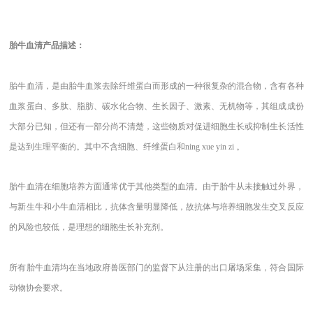
胎牛血清产品描述：
胎牛血清，是由胎牛血浆去除纤维蛋白而形成的一种很复杂的混合物，含有各种
血浆蛋白、多肽、脂肪、碳水化合物、生长因子、激素、无机物等，其组成成份
大部分已知，但还有一部分尚不清楚，这些物质对促进细胞生长或抑制生长活性
是达到生理平衡的。其中不含细胞、纤维蛋白和ning xue yin zi 。
胎牛血清在细胞培养方面通常优于其他类型的血清。由于胎牛从未接触过外界，
与新生牛和小牛血清相比，抗体含量明显降低，故抗体与培养细胞发生交叉反应
的风险也较低，是理想的细胞生长补充剂。
所有胎牛血清均在当地政府兽医部门的监督下从注册的出口屠场采集，符合国际
动物协会要求。