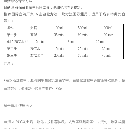
血清融化
专业方法：
目的
;更好保留血清中活性成分，使细胞培养更稳定。
推荐国际血清厂家
专业融化方法（此方法国际通用，适用于所有种类的血
清）：
操作
温度
100ml
500ml
1000ml
第一步
室温
35 min
90 min
100 min
或
15-20℃水浴
5 min
18 min
20 min
第二步
20℃水浴
15 min
25 min
30 min
第三步
37℃水浴
20 min
35 min
45 min
注意：
♦在水浴过程中，血清的平面要沉浸在水中。在融化过程中要慢慢摇动瓶身，使
血清混匀，但摇动中尽量不要产生泡沫!
胎牛血清
使用说明
血清从
-20℃取出后，融化，按推荐体积加入到基础培养基中，混匀，制备成新