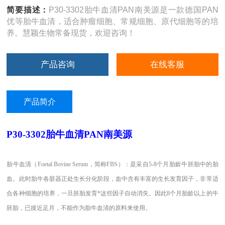
简要描述：
P30-3302胎牛血清PAN南美源是一款德国PAN
优等胎牛血清，适合肿瘤细胞、常规细胞、原代细胞等的培
养。慧颖生物常备现货，欢迎咨询！
产品咨询
在线客服
产品简介
P30-3302胎牛血清PAN南美源
胎牛血清（
Foetal Bovine Serum，简称FBS）：是采自5-8个月胎龄牛胚胎中的胎
血。此时胎牛各脏器正处生长分化阶段，血中含有丰富的生长发育因子，非常适
合各种细胞的培养，一旦胚胎发育*这些因子自动消失。因此8个月胎龄以上的牛
胚胎，已接近足月，不能作为胎牛血清的原料来使用。