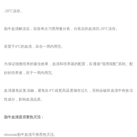
-20°C冻存。
胎牛血清解冻后，应按单次习惯用量分装，分装后的血清仍
-20°C冻存。
若置于
4°C的血清，应在一周内用完。
为保证细胞培养的最佳效果，血清和培养基的配置，应遵循
“现用现配"原则。配
好的培养液，应于一周内用完。
血清避免反复冻融，避免在
4°C或更高温度储存过久，否则会破坏血清中有效活
性成分，影响血清品质。
胎牛血清是否要热灭活：
shouxian胎牛血清不推荐热灭活。