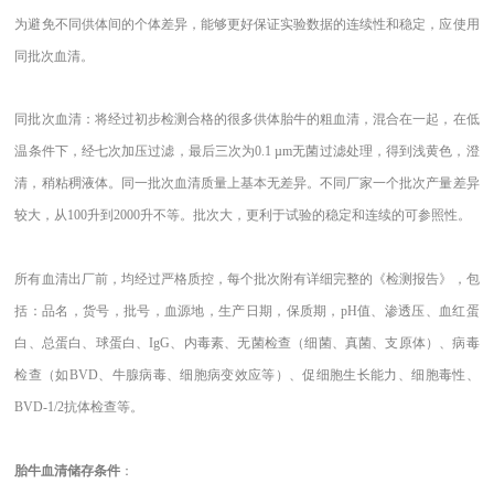
为避免不同供体间的个体差异，能够更好保证实验数据的连续性和稳定，应使用
同批次血清。
同批次血清：将经过初步检测合格的很多供体胎牛的粗血清，混合在一起，在低
温条件下，经七次加压过滤，最后三次为
0.1 µm无菌过滤处理，得到浅黄色，澄
清，稍粘稠液体。同一批次血清质量上基本无差异。不同厂家一个批次产量差异
较大，从100升到2000升不等。批次大，更利于试验的稳定和连续的可参照性。
所有血清出厂前，均经过严格质控，每个批次附有详细完整的《检测报告》，包
括：品名，货号，批号，血源地，生产日期，保质期，
pH值、渗透压、血红蛋
白、总蛋白、球蛋白、IgG、内毒素、无菌检查（细菌、真菌、支原体）、病毒
检查（如BVD、牛腺病毒、细胞病变效应等）、促细胞生长能力、细胞毒性、
BVD-1/2抗体检查等。
胎牛血清储存条件
：