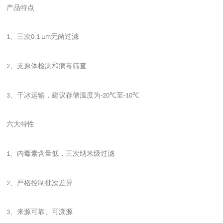
产品特点
、三次
无菌过滤
1
0.1 μm
、支原体检测和病毒筛查
2
、干冰运输，建议存储温度为
至
3
-20℃
-10℃
六大特性
、内毒素含量低，三次纳米级过滤
1
、严格控制批次差异
2
、来源可靠、可溯源
3