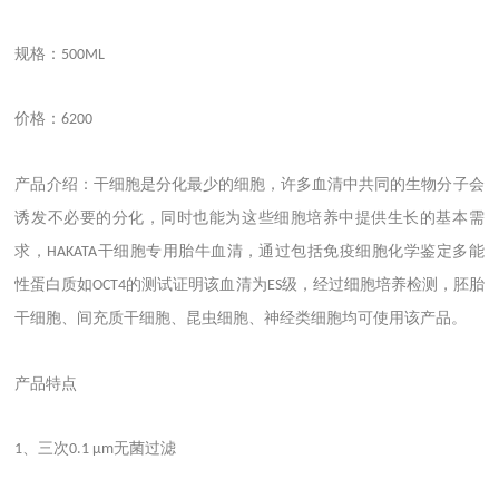
规格：
500ML
价格：
6200
产品介绍：干细胞是分化最少的细胞，许多血清中共同的生物分子会
诱发不必要的分化，同时也能为这些细胞培养中提供生长的基本需
求，
干细胞专用胎牛血清，通过包括免疫细胞化学鉴定多能
HAKATA
性蛋白质如
的测试证明该血清为
级，经过细胞培养检测，胚胎
OCT4
ES
干细胞、间充质干细胞、昆虫细胞、神经类细胞均可使用该产品。
产品特点
、三次
无菌过滤
1
0.1 μm