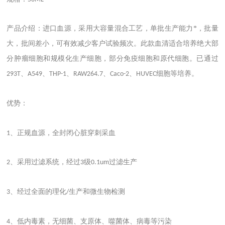
产品介绍：进口血源，采用大容量混合工艺，单批生产能力*，批量
大，批间差小，可有效减少客户试验频次。此款血清适合培养绝大部
分肿瘤细胞和规模化生产细胞，部分免疫细胞和原代细胞。已通过
、
、
、
、
、
细胞等培养。
293T
A549
THP-1
RAW264.7
Caco-2
HUVEC
优势：
、正规血源，全封闭心脏穿刺采血
1
、采用过滤系统，经过
级
过滤生产
2
3
0.1um
、经过全面的理化
生产和微生物检测
3
/
、低内毒素，无细菌、支原体、噬菌体、病毒等污染
4