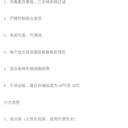
、内毒素含量低，三次纳米级过滤
1
、严格控制批次差异
2
、来源可靠、可溯源
3
、每个批次提供相应检验检疫报告
4
、适合各种常规细胞培养
5
、干冰运输，建议存储温度为
至
6
-20℃
-10℃
六大优势
、免分装（人性化包装，使用方便安全）
1