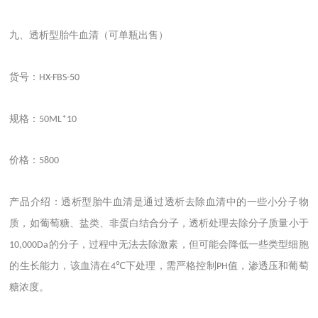
九、透析型胎牛血清（可单瓶出售）
货号：
HX-FBS-50
规格：
50ML*10
价格：
5800
产品介绍：透析型胎牛血清是通过透析去除血清中的一些小分子物
质，如葡萄糖、盐类、非蛋白结合分子，透析处理去除分子质量小于
的分子，过程中无法去除激素，但可能会降低一些类型细胞
10,000Da
的生长能力，该血清在
下处理，需严格控制
值，渗透压和葡萄
4℃
PH
糖浓度。