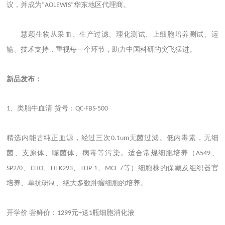
议，并成为
华东地区代理商。
“AOLEWIS“
慧颖生物从采血、生产过滤、理化测试、上细胞培养测试、运
输、技术支持，重视每一个环节，助力中国科研的突飞猛进。
新品发布
：
、类胎牛血清 货号：
1
QC-FBS-500
精选内能古纯正血源，经过三次
无菌过滤。低内毒素，无细
0.1um
菌、支原体、噬菌体、病毒等污染。适合常规细胞培养（
、
A549
、
、
、
、
等）细胞株的保藏及组织器官
SP2/0
CHO
HEK293
THP-1
MCF-7
培养、单抗研制、绝大多数肿瘤细胞的培养。
开学价
尝鲜价：
元
送
瓶细胞消化液
1299
+
1