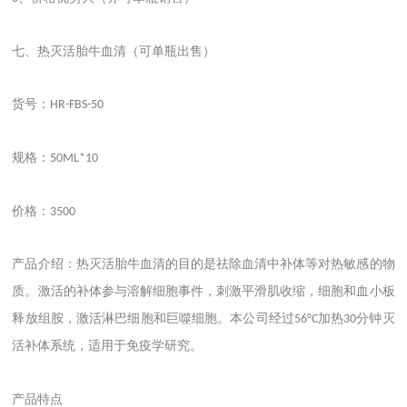
七、热灭活胎牛血清（可单瓶出售）
货号：
HR-FBS-50
规格：
50ML*10
价格：
3500
产品介绍：热灭活胎牛血清的目的是祛除血清中补体等对热敏感的物
质。激活的补体参与溶解细胞事件，刺激平滑肌收缩，细胞和血小板
释放组胺，激活淋巴细胞和巨噬细胞。本公司经过
加热
分钟灭
56°C
30
活补体系统，适用于免疫学研究
。
产品特点