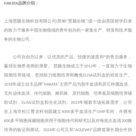
品牌介绍：
HAKATA
上海慧颖生物科技有限公司
简称
慧颖生物
是一批由美国留学归来
(
“
")
的致力于服务中国生物领域的青年创办的一家集生产、研发和技术服
务的生物公司。
公司自创办以来，以优质的产品、快捷的速度和*的售后服务，
赢得生物界老师的厚爱。
慧颖生物成立于
年，一直致力于生物
2012
细胞培养领域，坚持助力细胞培养和酶免
试剂盒的研发生产。
ELISA
年成立自主品牌
主营产品为胎牛血清和其它种属血清、
2018
“HAKATA"
无外泌体血清、传代细胞、耐药株、原代细胞、培养基及细胞培养辅
助试剂，
试剂盒和生化试剂。
年顺着市场拓展需求，公司
ELISA
2023
在上海市松江曹农科创园建立
多平血清生产
车间，并拥有
4000
GMP
多平细胞保藏细胞房用于细胞传代和研究以及对每批次血清
株
600
200
培养的验证和测试。
年公司又和
品牌签署长期合作协
2024
“AOLEWIS“