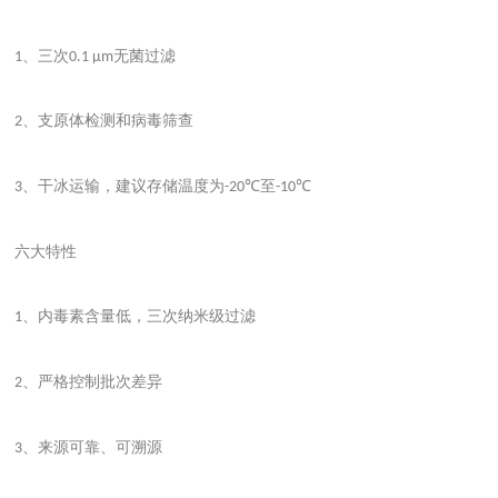
、三次
无菌过滤
1
0.1 μm
、支原体检测和病毒筛查
2
、干冰运输，建议存储温度为
至
3
-20℃
-10℃
六大特性
、内毒素含量低，三次纳米级过滤
1
、严格控制批次差异
2
、来源可靠、可溯源
3