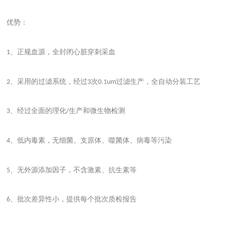
优势：
、正规血源，全封闭心脏穿刺采血
1
、采用的过滤系统，经过
次
过滤生产，全自动分装工艺
2
3
0.1um
、经过全面的理化
生产和微生物检测
3
/
、低内毒素，无细菌、支原体、噬菌体、病毒等污染
4
、无外源添加因子，不含激素、抗生素等
5
、批次差异性小，提供每个批次质检报告
6