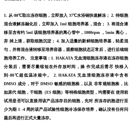
1. 从-80℃取出冻存细胞，立即放入 37℃水浴锅快速解冻；
2. 待细胞
混合液解冻融化后，立即加入 1ml 细胞培养基，混合；
3. 将混合液
移至含有约 5ml 该细胞培养基的离心管中，1000rpm ，5min 离心，
弃 掉上清，获取细胞沉淀；
4. 加入适量的新鲜细胞培养基，轻柔混
匀，并将混合液转移至培养容器，观察细胞状态正常后，进行后续细
胞培养工作。
注意事项：
1. HAKATA 无血清细胞冻存液在冻存细胞
分装后，需要尽量缩短在外存放时间，操 作完成后需尽
快移入
到-80℃超低温冰箱中。
2. HAKATA 无血清细胞冻存液中含有
DMSO 成分，对于 DMSO 敏感的细胞株，以及 非常规细胞株，比
如原代
细胞，干细胞（
ES 细胞）等特殊细胞类型，均需要在 使用前
试用是否可以直接用该产品冻存目的细胞，先对
所冻存的胞进行至
少为期 1 -4 周的该产品试验性细胞冷冻保存培养，确认没有任何问
题后再进行正式大量冻
存。