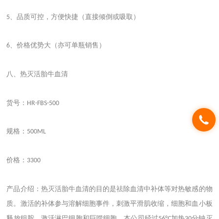
、品质可控，方便快捷（直接倾倒或吸取）
5
、价格优势大（亦可单瓶销售）
6
八、热灭活胎牛血清
货号：
HR-FBS-500
规格：
500ML
价格：
3300
产品介绍：热灭活胎牛血清的目的是祛除血清中补体等对热敏感的物
质。激活的补体参与溶解细胞事件，刺激平滑肌收缩，细胞和血小板
释放组胺，激活淋巴细胞和巨噬细胞。本公司经过
加热
分钟灭
56°C
30