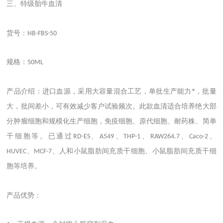
三、特级胎牛血清
货号：
HB-FBS-50
规格：
50ML
产品介绍：进口血源，采用大容量混合工艺，单批生产能力*，批量
大，批间差小，可有效减少客户试验频次。此款血清适合培养绝大部
分肿瘤细胞和规模化生产细胞，免疫细胞、原代细胞、耐药株、简单
干细胞等。已通过
、
、
、
、
、
RD-ES
A549
THP-1
RAW264.7
Caco-2
、
、人和小鼠脂肪间充质干细胞、小鼠脂肪间充质干细
HUVEC
MCF-7
胞等培养。
产品优势：