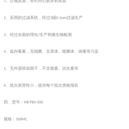
、正规血源，全封闭心脏穿刺采血
1
、采用的过滤系统，经过
级
过滤生产
2
3
0.1um
、经过全面的理化
生产和微生物检测
3
/
、低内毒素，无细菌、支原体、噬菌体、病毒等污染
4
、无外源添加因子，不含激素、抗生素等
5
、批次差异性小，提供每个批次质检报告
6
四、货号：
HB-FBS-500
规格：
500ML