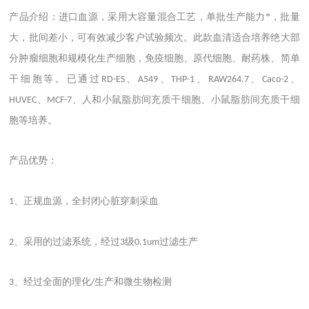
产品介绍：进口血源，采用大容量混合工艺，单批生产能力*，批量
大，批间差小，可有效减少客户试验频次。此款血清适合培养绝大部
分肿瘤细胞和规模化生产细胞，免疫细胞、原代细胞、耐药株、简单
干细胞等。已通过
、
、
、
、
、
RD-ES
A549
THP-1
RAW264.7
Caco-2
、
、人和小鼠脂肪间充质干细胞、小鼠脂肪间充质干细
HUVEC
MCF-7
胞等培养。
产品优势：
、正规血源，全封闭心脏穿刺采血
1
、采用的过滤系统，经过
级
过滤生产
2
3
0.1um
、经过全面的理化
生产和微生物检测
3
/