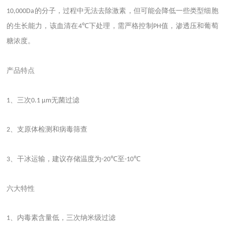
的分子，过程中无法去除激素，但可能会降低一些类型细胞
10,000Da
的生长能力，该血清在
下处理，需严格控制
值，渗透压和葡萄
4℃
PH
糖浓度。
产品特点
、三次
无菌过滤
1
0.1 μm
、支原体检测和病毒筛查
2
、干冰运输，建议存储温度为
至
3
-20℃
-10℃
六大特性
、内毒素含量低，三次纳米级过滤
1