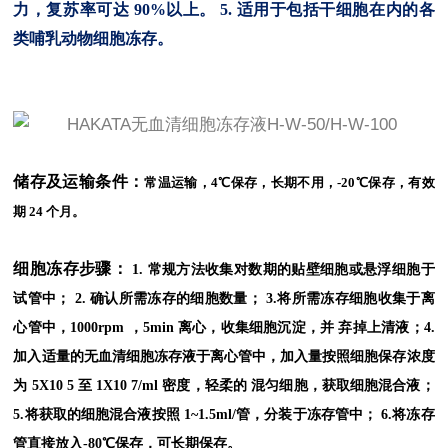
力，复苏率可达
90%
以上。
5.
适用于包括干细胞在内的各
类哺乳动物细胞冻存。
储存及运输条件：
常温运输，4℃保存，长期不用，-20℃保存，有效
期 24 个月。
细胞冻存步骤：
1. 常规方法收集对数期的贴壁细胞或悬浮细胞于
试管中；
2. 确认所需冻存的细胞数量；
3.将所需冻存细胞收集于离
心管中，1000rpm ，5min 离心，收集细胞沉淀，并 弃掉上清液；
4.
加入适量的无血清细胞冻存液于离心管中，加入量按照细胞保存浓度
为 5X10 5 至 1X10 7/ml 密度，轻柔的
混匀细胞，获取细胞混合液；
5.将获取的细胞混合液按照 1~1.5ml/管，分装于冻存管中；
6.将冻存
管直接放入-80℃保存，可长期保存。