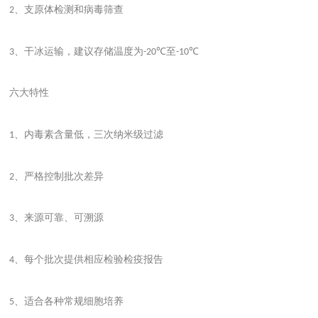
、支原体检测和病毒筛查
2
、干冰运输，建议存储温度为
至
3
-20℃
-10℃
六大特性
、内毒素含量低，三次纳米级过滤
1
、严格控制批次差异
2
、来源可靠、可溯源
3
、每个批次提供相应检验检疫报告
4
、适合各种常规细胞培养
5