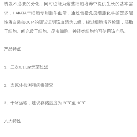
诱发不必要的分化，同时也能为这些细胞培养中提供生长的基本需
求，
干细胞专用胎牛血清，通过包括免疫细胞化学鉴定多能
HAKATA
性蛋白质如
的测试证明该血清为
级，经过细胞培养检测，胚胎
OCT4
ES
干细胞、间充质干细胞、昆虫细胞、神经类细胞均可使用该产品。
产品特点
、三次
无菌过滤
1
0.1 μm
、支原体检测和病毒筛查
2
、干冰运输，建议存储温度为
至
3
-20℃
-10℃
六大特性