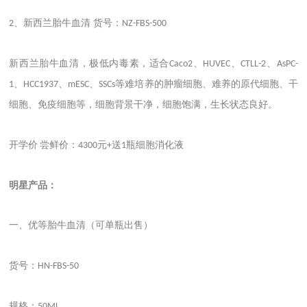
、新西兰胎牛血清 货号：
2
NZ-FBS-500
新西兰胎牛血清，极低内毒素，适合
、
、
、
Caco2
HUVEC
CTLL-2
AsPC-
、
、
、
等难培养的肿瘤细胞、难养的原代细胞、干
1
HCC1937
mESC
SSCs
细胞、免疫细胞等，细胞背景干净，细胞饱满，生长状态良好。
开学价
尝鲜价：
元
送
瓶细胞消化液
4300
+
1
明星产品：
一、优等胎牛血清（可单瓶出售）
货号：
HN-FBS-50
规格：
50ML