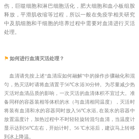
伤，巨噬细胞和淋巴细胞活化，肥大细胞和血小板组胺
释放，平滑肌收缩等过程，所以一般在免疫学相关研究
中及肌细胞和干细胞的培养过程中需要对血清进行灭活
处理。
⚑
如何进行血清灭活处理？
血清请先按上述“血清应如何融解”中的操作步骤融化和混
匀，热灭活时请将血清置于56
℃
水浴30分钟。为尽量减少热
灭活对血清品质的影响，一次灭活的血清体积不宜过大。准
备同样的容器装相等体积的水（与血清相同温度），灭活时
将装有血清和水的容器同时放入56
℃
水浴, 在装水的容器中
放置温度计，加热过程中不时轻轻旋转混匀血清，当温度计
显示达到56
℃
左右，开始计时。56 ℃水浴后，建议马上转移
到冰上降温。