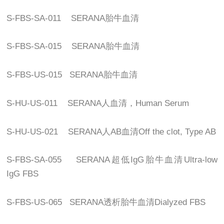
S-FBS-SA-011 SERANA
胎牛血清
S-FBS-SA-015 SERANA
胎牛血清
S-FBS-US-015 SERANA
胎牛血清
S-HU-US-011 SERANA
人血清，
Human Serum
S-HU-US-021 SERANA
人
AB
血清
Off the clot, Type AB
S-FBS-SA-055 SERANA
超低
IgG
胎牛血清
Ultra-low
IgG FBS
S-FBS-US-065 SERANA
透析胎牛血清
Dialyzed FBS