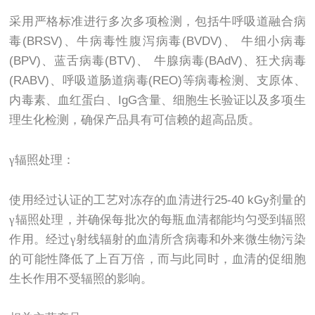
采用严格标准进行多次多项检测，包括牛呼吸道融合病
毒
(BRSV)
、牛病毒性腹泻病毒
(BVDV)
、
牛细小病毒
(BPV)
、蓝舌病毒
(BTV)
、
牛腺病毒
(BAdV)
、狂犬病毒
(RABV)
、呼吸道肠道病毒
(REO)
等病毒检测、支原体、
内毒素、血红蛋白、
IgG
含量、细胞生长验证以及多项生
理生化检测，确保产品具有可信赖的超高品质。
γ辐照处理：
使用经过认证的工艺对冻存的血清进行
25-40 kGy
剂量的
γ辐照处理，并确保每批次的每瓶血清都能均匀受到辐照
作用。经过γ射线辐射的血清所含病毒和外来微生物污染
的可能性降低了上百万倍，而与此同时，血清的促细胞
生长作用不受辐照的影响。