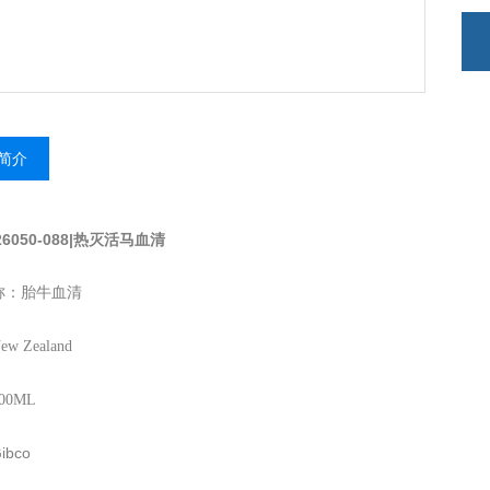
简介
 26050-088|热灭活马血清
称：胎牛血清
 Zealand
00ML
ibco