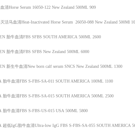
血清Horse Serum
16050-122
New Zealand
500ML
909
灭活马血清Heat-Inactivated Horse Serum
26050-088
New Zealand
500Ml
1
GEN
胎牛血清FBS
SFBS
SOUTH AMERICA
500ML
2600
GEN
胎牛血清FBS
SFBS
New Zealand
500ML
6000
GEN
新生牛血清New born calf serum
SNCS
New Zealand
500ML
1300
A
胎牛血清FBS
S-FBS-SA-011
SOUTH AMERICA
100ML
1100
A
胎牛血清FBS
S-FBS-SA-015
SOUTH AMERICA
500ML
2500
A
胎牛血清FBS
S-FBS-US-015
USA
500ML
5800
A
超低IgG胎牛血清Ultra-low IgG FBS
S-FBS-SA-055
SOUTH AMERICA
5