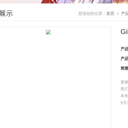
展示
您现在的位置：
首页
>
产
G
产
产
简
更
死
本长
5
能
司