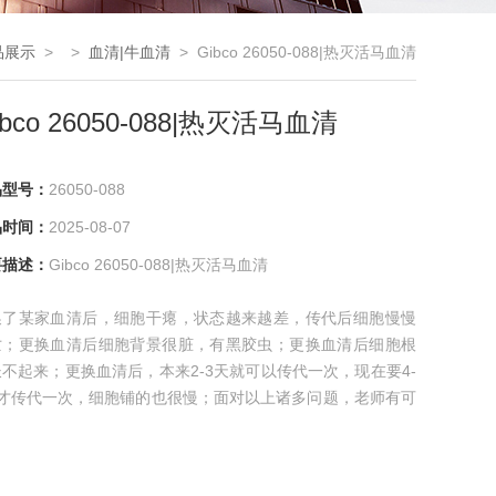
品展示
> >
血清|牛血清
> Gibco 26050-088|热灭活马血清
ibco 26050-088|热灭活马血清
品型号：
26050-088
品时间：
2025-08-07
要描述：
Gibco 26050-088|热灭活马血清
换了某家血清后，细胞干瘪，状态越来越差，传代后细胞慢慢
亡；更换血清后细胞背景很脏，有黑胶虫；更换血清后细胞根
不起来；更换血清后，本来2-3天就可以传代一次，现在要4-
天才传代一次，细胞铺的也很慢；面对以上诸多问题，老师有可
买到质量差的血清，别担心，慧颖生物为您解忧，购买我们公
血清买的放心，用的舒心