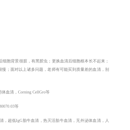
后细胞背景很脏，有黑胶虫；更换血清后细胞根本长不起来；
也很慢；面对以上诸多问题，老师有可能买到质量差的血清，别
无外泌体血清，
Corning CellGro
等
30070.03等
清，超低IgG胎牛血清，热灭活胎牛血清，无外泌体血清，人