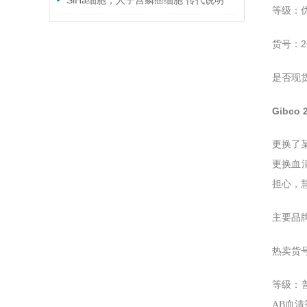
SiHa细胞，人子宫鳞癌细胞 传代说明
等级：
2
货号：
是否现
Gibco
更换了
更换血
担心，
主要品牌：
热卖货号：1
等级：
AB血清