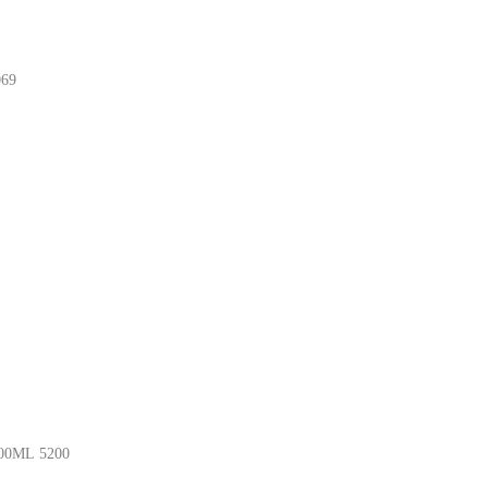
069
00ML
5200