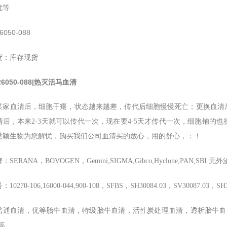
优等
6050-088
货：库存现货
 26050-088|热灭活马血清
某家血清后，细胞干瘪，状态越来越差，传代后细胞慢慢死亡；更换血清
清后，本来2-3天就可以传代一次，现在要4-5天才传代一次，细胞铺的
慧颖生物为您解忧，购买我们公司血清买的放心，用的舒心，：！
SERANA，BOVOGEN，Gemini,SIGMA,Gibco,Hyclone,PAN,SBI 
0270-106,16000-044,900-108，SFBS，SH30084.03，SV30087.03，SH
普通血清，优等胎牛血清，特级胎牛血清，活性炭处理血清，透析胎牛血
等。