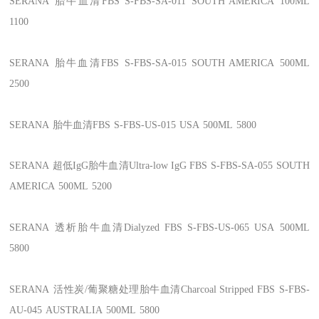
SERANA
胎牛血清FBS
S-FBS-SA-011
SOUTH AMERICA
100ML
1100
SERANA
胎牛血清FBS
S-FBS-SA-015
SOUTH AMERICA
500ML
2500
SERANA
胎牛血清FBS
S-FBS-US-015
USA
500ML
5800
SERANA
超低IgG胎牛血清Ultra-low IgG FBS
S-FBS-SA-055
SOUTH
AMERICA
500ML
5200
SERANA
透析胎牛血清Dialyzed FBS
S-FBS-US-065
USA
500ML
5800
SERANA
活性炭/葡聚糖处理胎牛血清Charcoal Stripped FBS
S-FBS-
AU-045
AUSTRALIA
500ML
5800