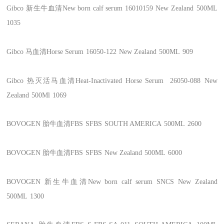
Gibco
新生牛血清New born calf serum
16010159
New Zealand
500ML
1035
Gibco
马血清Horse Serum
16050-122
New Zealand
500ML
909
Gibco
热灭活马血清Heat-Inactivated Horse Serum
26050-088
New
Zealand
500Ml
1069
BOVOGEN
胎牛血清FBS
SFBS
SOUTH AMERICA
500ML
2600
BOVOGEN
胎牛血清FBS
SFBS
New Zealand
500ML
6000
BOVOGEN
新生牛血清New born calf serum
SNCS
New Zealand
500ML
1300