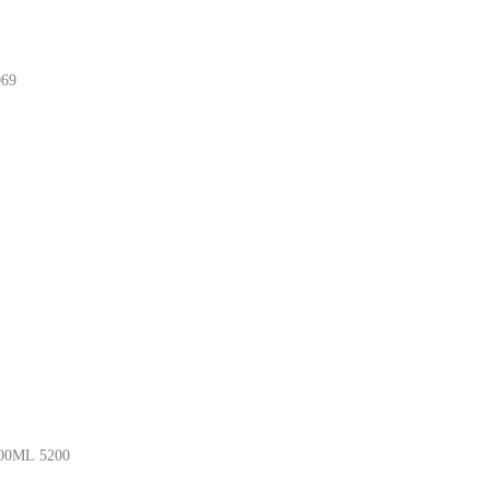
069
00ML
5200