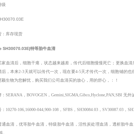
特级
H30070.03E
货：库存现货
ne
SH30070.03E
|特等胎牛血清
某家血清后，细胞干瘪，状态越来越差，传代后细胞慢慢死亡；更换血清
清后，本来2-3天就可以传代一次，现在要4-5天才传代一次，细胞铺的
慧颖生物为您解忧，购买我们公司血清买的放心，用的舒心，：！
SERANA，BOVOGEN，Gemini,SIGMA,Gibco,Hyclone,PAN,SBI 
0270-106,16000-044,900-108，SFBS，SH30084.03，SV30087.03，SH
普通血清，优等胎牛血清，特级胎牛血清，活性炭处理血清，透析胎牛血
等。