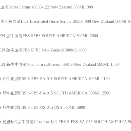
血清Horse Serum
16050-122
New Zealand
500ML
909
灭活马血清Heat-Inactivated Horse Serum
26050-088
New Zealand
500Ml
1
GEN
胎牛血清FBS
SFBS
SOUTH AMERICA
500ML
2600
GEN
胎牛血清FBS
SFBS
New Zealand
500ML
6000
GEN
新生牛血清New born calf serum
SNCS
New Zealand
500ML
1300
A
胎牛血清FBS
S-FBS-SA-011
SOUTH AMERICA
100ML
1100
A
胎牛血清FBS
S-FBS-SA-015
SOUTH AMERICA
500ML
2500
A
胎牛血清FBS
S-FBS-US-015
USA
500ML
5800
A
超低IgG胎牛血清Ultra-low IgG FBS
S-FBS-SA-055
SOUTH AMERICA
5