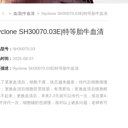
> >
血清|牛血清
> Hyclone SH30070.03E|特等胎牛血清
yclone SH30070.03E|特等胎牛血清
品型号：
SH30070.03
品时间：
2025-08-07
要描述：
Hyclone SH30070.03E|特等胎牛血清
换了某家血清后，细胞干瘪，状态越来越差，传代后细胞慢慢
亡；更换血清后细胞背景很脏，有黑胶虫；更换血清后细胞根
不起来；更换血清后，本来2-3天就可以传代一次，现在要4-
天才传代一次，细胞铺的也很慢；面对以上诸多问题，老师有可
买到质量差的血清，别担心，慧颖生物为您解忧，购买我们公
血清买的放心，用的舒心