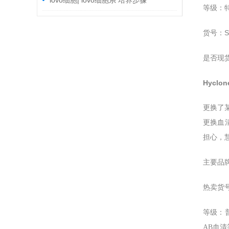
lovo细胞| lovo细胞系 培养步骤
等级：
S
货号：
是否现
Hyclo
更换了
更换血
担心，
主要品牌：
热卖货号：1
等级：
AB血清