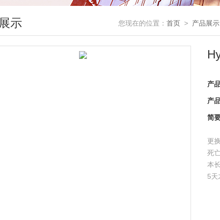
展示
您现在的位置：
首页
>
产品展示
H
产
产
简
更
死
本长
5
能
司