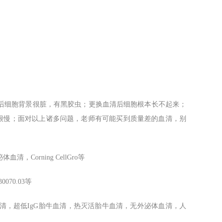
后细胞背景很脏，有黑胶虫；更换血清后细胞根本长不起来；
也很慢；面对以上诸多问题，老师有可能买到质量差的血清，别
无外泌体血清，
Corning CellGro
等
30070.03等
清，超低IgG胎牛血清，热灭活胎牛血清，无外泌体血清，人