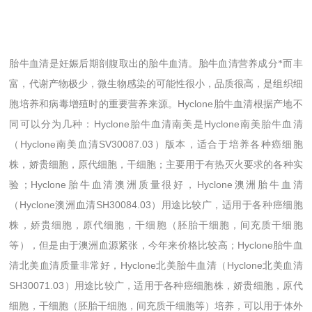
胎牛血清是妊娠后期剖腹取出的胎牛血清。胎牛血清营养成分*而丰
富，代谢产物极少，微生物感染的可能性很小，品质很高，是组织细
Hyclone
胞培养和病毒增殖时的重要营养来源。
胎牛血清根据产地不
Hyclone
Hyclone
同可以分为几种：
胎牛血清南美是
南美胎牛血清
Hyclone
SV30087.03
（
南美血清
）版本，适合于培养各种癌细胞
株，娇贵细胞，原代细胞，干细胞；主要用于有热灭火要求的各种实
Hyclone
Hyclone
验；
胎牛血清澳洲质量很好，
澳洲胎牛血清
Hyclone
SH30084.03
（
澳洲血清
）用途比较广，适用于各种癌细胞
株，娇贵细胞，原代细胞，干细胞（胚胎干细胞，间充质干细胞
Hyclone
等），但是由于澳洲血源紧张，今年来价格比较高；
胎牛血
Hyclone
Hyclone
清北美血清质量非常好，
北美胎牛血清（
北美血清
SH30071.03
）用途比较广，适用于各种癌细胞株，娇贵细胞，原代
细胞，干细胞（胚胎干细胞，间充质干细胞等）培养，可以用于体外