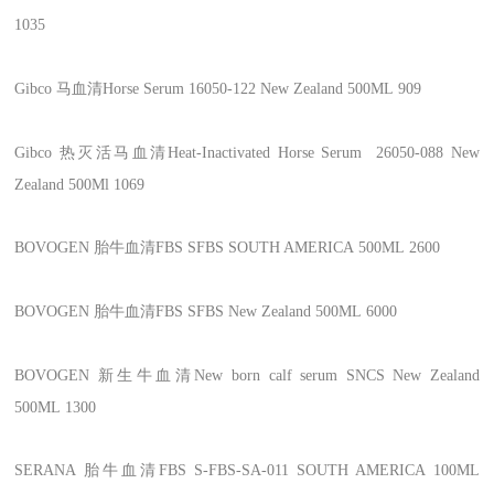
1035
Gibco
马血清Horse Serum
16050-122
New Zealand
500ML
909
Gibco
热灭活马血清Heat-Inactivated Horse Serum
26050-088
New
Zealand
500Ml
1069
BOVOGEN
胎牛血清FBS
SFBS
SOUTH AMERICA
500ML
2600
BOVOGEN
胎牛血清FBS
SFBS
New Zealand
500ML
6000
BOVOGEN
新生牛血清New born calf serum
SNCS
New Zealand
500ML
1300
SERANA
胎牛血清FBS
S-FBS-SA-011
SOUTH AMERICA
100ML