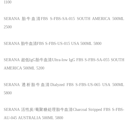
1100
SERANA
胎牛血清FBS
S-FBS-SA-015
SOUTH AMERICA
500ML
2500
SERANA
胎牛血清FBS
S-FBS-US-015
USA
500ML
5800
SERANA
超低IgG胎牛血清Ultra-low IgG FBS
S-FBS-SA-055
SOUTH
AMERICA
500ML
5200
SERANA
透析胎牛血清Dialyzed FBS
S-FBS-US-065
USA
500ML
5800
SERANA
活性炭/葡聚糖处理胎牛血清Charcoal Stripped FBS
S-FBS-
AU-045
AUSTRALIA
500ML
5800