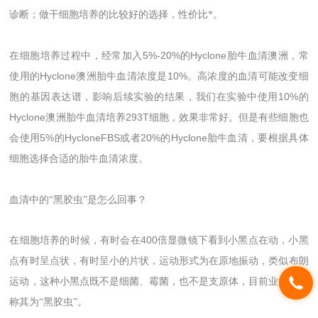
诊断；做干细胞培养的比较好的选择，性价比*。
5%-20%
Hyclone
在细胞培养过程中，经常加入
的
胎牛血清澳洲，常
Hyclone
10%
使用的
澳洲胎牛血清浓度是
。高浓度的血清可能改变细
10%
胞的基因表达谱，影响后续实验的结果，我们在实验中使用
的
Hyclone
293T
澳洲胎牛血清培养
细胞，效果非常好。但是有些细胞也
5%
HycloneFBS
20%
Hyclone
会使用
的
或者
的
胎牛血清，要根据具体
细胞选择合适的胎牛血清浓度。
血清中的“黑胶虫”是怎么回事？
400
在细胞培养的时候，有时会在
倍显微镜下看到小黑点在动，小黑
点有时呈点状，有时呈小的片状，运动形式为在原地振动，类似布朗
运动，这种小黑点既不是细菌、霉菌，也不是支原体，目前业内人士
称其为“黑胶虫”。