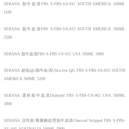
SERANA
胎牛血清FBS
S-FBS-SA-011
SOUTH AMERICA
100ML
1100
SERANA
胎牛血清FBS
S-FBS-SA-015
SOUTH AMERICA
500ML
2500
SERANA
胎牛血清FBS
S-FBS-US-015
USA
500ML
5800
SERANA
超低IgG胎牛血清Ultra-low IgG FBS
S-FBS-SA-055
SOUTH
AMERICA
500ML
5200
SERANA
透析胎牛血清Dialyzed FBS
S-FBS-US-065
USA
500ML
5800
SERANA
活性炭/葡聚糖处理胎牛血清Charcoal Stripped FBS
S-FBS-
AU-045
AUSTRALIA
500ML
5800