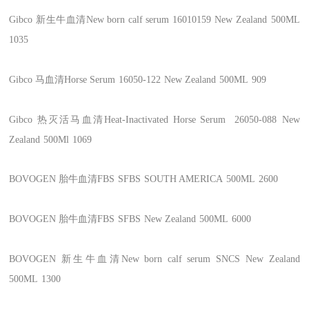
Gibco
新生牛血清New born calf serum
16010159
New Zealand
500ML
1035
Gibco
马血清Horse Serum
16050-122
New Zealand
500ML
909
Gibco
热灭活马血清Heat-Inactivated Horse Serum
26050-088
New
Zealand
500Ml
1069
BOVOGEN
胎牛血清FBS
SFBS
SOUTH AMERICA
500ML
2600
BOVOGEN
胎牛血清FBS
SFBS
New Zealand
500ML
6000
BOVOGEN
新生牛血清New born calf serum
SNCS
New Zealand
500ML
1300