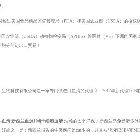
求。
 公司经过美国食品药品监督管理局（FDA）和美国农业部（USDA）的授
美国农业部（USDA）动植物检疫局（APHIS）兽医处（VS）下属的国
细胞等的进出口贸易！
颖生物科技有限公司是一家专门做进口血清的代理商，
2017年新代理T
牛血清|新西兰血源104|干细胞血清
浩瀚的太平洋保护新西兰岛免受诸多外
好处之一是：新西兰报告的牛类疾病是zui少的，并且被*没有BSE和FM