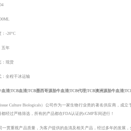
04
00ML
：-20°C
：五年
态：现货
式：全程干冰运输
牛血清|TCB血清|TCB墨西哥源胎牛血清|TCB代理|TCB澳洲源胎牛血清|
Tissue Culture Biologicals）公司作为一家生物行业类的著名
料都经过严格筛选，所有的产品都在FDA认证的cGMP车间进行！
 公司一贯重视产品质量，为客户提供的血清及相关产品，经过多年的发展