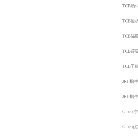
TCB胎
TCB透
TCB辐
TCB碳
TCB干
JRH胎
JRH胎
Gibc
Gibc