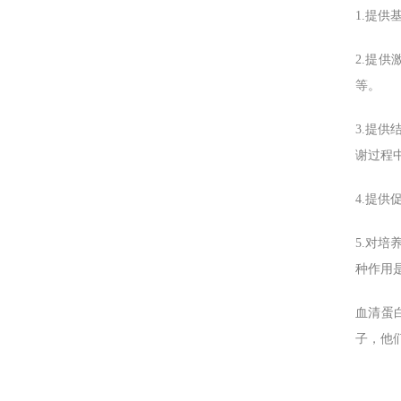
1.提
2.提
等。
3.提
谢过程
4.提
5.对
种作用
血清蛋
子，他