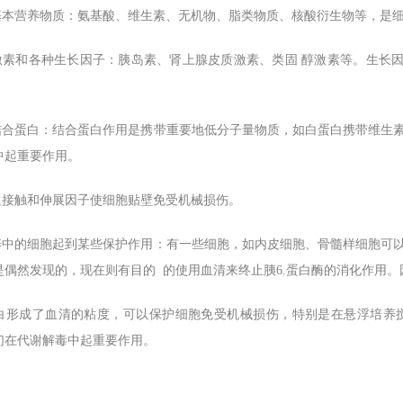
供基本营养物质：氨基酸、维生素、无机物、脂类物质、核酸衍生物等，是细
供激素和各种生长因子：胰岛素、肾上腺皮质激素、类固 醇激素等。生长
供结合蛋白：结合蛋白作用是携带重要地低分子量物质，如白蛋白携带维生
中起重要作用。
供促接触和伸展因子使细胞贴壁免受机械损伤。
培养中的细胞起到某些保护作用：有一些细胞，如内皮细胞、骨髓样细胞可
是偶然发现的，现在则有目的 的使用血清来终止胰6.蛋白酶的消化作用
白形成了血清的粘度，可以保护细胞免受机械损伤，特别是在悬浮培养
们在代谢解毒中起重要作用。