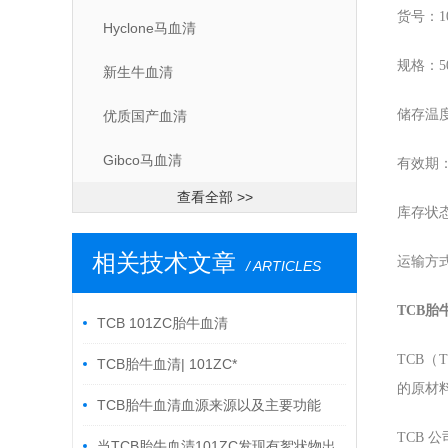
货号：1
Hyclone马血清
规格：5
新生牛血清
储存温度
优质国产血清
Gibco马血清
有效期
查看全部 >>
库存状
相关技术文章
运输方
/ ARTICLES
TCB胎
TCB 101ZC胎牛血清
TCB（
TCB胎牛血清| 101ZC*
的原材
TCB胎牛血清血源来源以及主要功能
TCB
当TCB胎牛血清101ZC发现有絮状物出