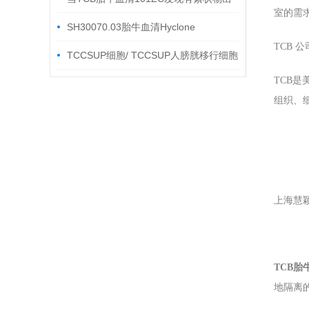
室的需
现，该如何处理
SH30070.03胎牛血清Hyclone
TCB
TCCSUP细胞/ TCCSUP人膀胱移行细胞
TCB是
癌细胞 培养步骤
组织、
上海慧
TCB胎
地隔离的