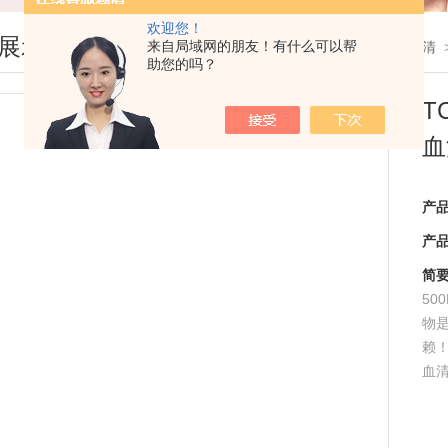
欢迎您！
展示
来自局域网的朋友！有什么可以帮
您现在的位置：
首页
>
产品展示
>
胎牛血清
助您的吗？
T
血
产
产
简
50
物
赖！
血清