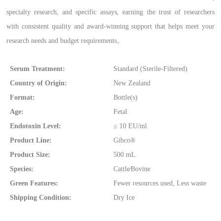
specialty research, and specific assays, earning the trust of researchers
with consistent quality and award-winning support that helps meet your
research needs and budget requirements。
Serum Treatment:
Standard (Sterile-Filtered)
Country of Origin:
New Zealand
Format:
Bottle(s)
Age:
Fetal
Endotoxin Level:
≤ 10 EU/ml
Product Line:
Gibco®
Product Size:
500 mL
Species:
Cattle⁄Bovine
Green Features:
Fewer resources used, Less waste
Shipping Condition:
Dry Ice