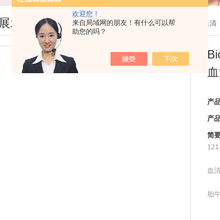
欢迎您！
展示
来自局域网的朋友！有什么可以帮
您现在的位置：
首页
>
产品展示
> >
胎牛血清
助您的吗？
B
血
产
产
简
121
血
胎牛
定进