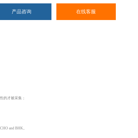
产品咨询
在线客服
测阴性的才被采集；
HO and BHK。