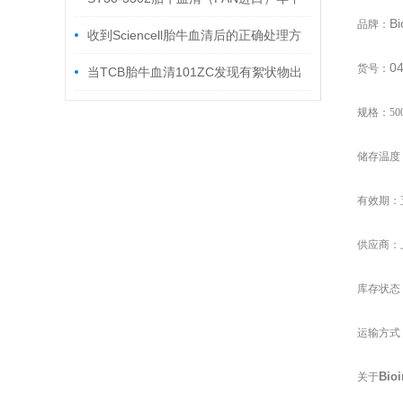
Bi
品牌：
大促
收到Sciencell胎牛血清后的正确处理方
04
货号：
法
当TCB胎牛血清101ZC发现有絮状物出
现，该如何处理
规格：50
储存温度：
有效期：
供应商：
库存状态
运输方式
Bio
关于