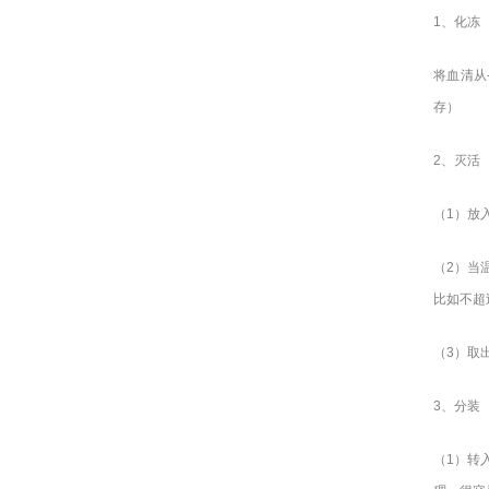
1
、化冻
将血清从
存）
2
、灭活
（1）放
（2）当
比如不超
（3）取
3
、分装
（1）转