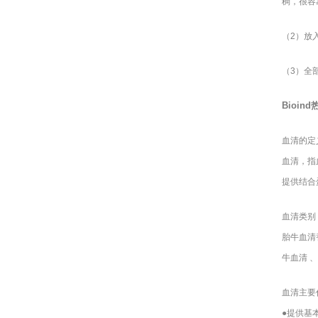
稠，很容
（2）放
（3）全
Bioind
血清的定
血清，指
提供结合
血清类别
胎牛血清
牛血清 
血清主要
●提供基