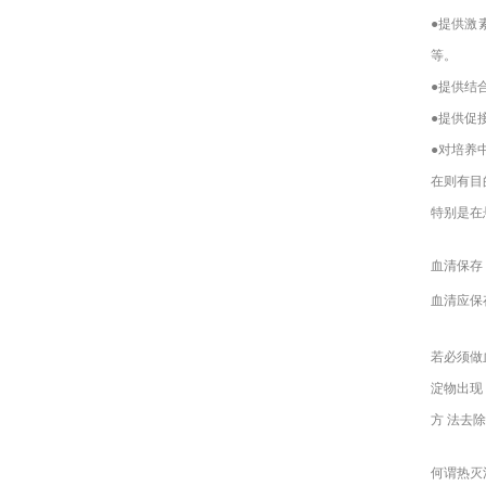
●提供激
等。
●提供结
●提供促
●对培养
在则有目
特别是在
血清保存
血清应保
若必须做
淀物出现
方 法去
何谓热灭