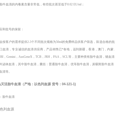
胎牛血清的内毒素含量非常低，有些批次甚至低于0.02 EU/ml；
应和批号的保留：
会按客户的需求提供2-3个不同批次规格为50ml的免费样品供客户筛选，筛选合格的批
口血清，专业诚信的血清供应商，产品销售已*各地，远到新疆，香港，澳门，内蒙，中国台湾
，BI，Gemini，AusGeneX，TCB，JRH，PAA，SCL等，主要种类有胎牛
外泌体血清，其中胎牛血清，囊括：普通胎牛血清，优等胎牛血清，炭吸附胎牛血清，
血清等。
热灭活胎牛血清（产地：以色列血源
货号：
04-121-1)
：胎牛血清
色列血源