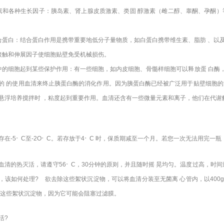
素和各种生长因子：胰岛素、肾上腺皮质激素、类固 醇激素（雌二醇、睾酮、孕酮）
合蛋白：结合蛋白作用是携带重要地低分子量物质，如白蛋白携带维生素、脂肪 、以
接触和伸展因子使细胞贴壁免受机械损伤。
中的细胞起到某些保护作用：有一些细胞，如内皮细胞、骨髓样细胞可以释放蛋 白酶
的 的使用血清来终止胰蛋白酶的消化作用。因为胰蛋白酶已经被广泛用于贴壁细胞的
悬浮培养搅拌时 ，粘度起到重要作用。血清还含有一些微量元素和离子，他们在代谢解毒中
。
。
。
存在-5
C至-2O
C。若存放于4
C 时，保质期减至一个月。若您一次无法用完一瓶
。
血清的热灭活，请遵守56
C，30分钟的原则，并且随时摇 晃均匀。温度过高，时
，该如何处理? 欲去除这些絮状沉淀物，可以将血清分装至无菌离 心管内，以40
除这些絮状沉淀物，因为它可能会阻塞过滤膜。
活?