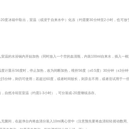
-20度冰箱中取出，室温（或浸于自来水中）化冻（约需要30分钟至2小时，也可
入室温的水浴锅内开始加热（同时放入一个空的血清瓶，内装100ml自来水，插入一
温度计显示56度时，停止加热，改为间断加热，维持56度（±0.5度）30分钟（±3
过5分钟，则仍可使用；若超过60度，或者时间较长，则弃去不用，或者尝试用于一
出，自然冷却至室温（约需1-3小时），可分装或-20度继续冻存。
入无菌间，在超净台内将血清分装入10ml离心管中（注意预先要将血清轻轻摇动数