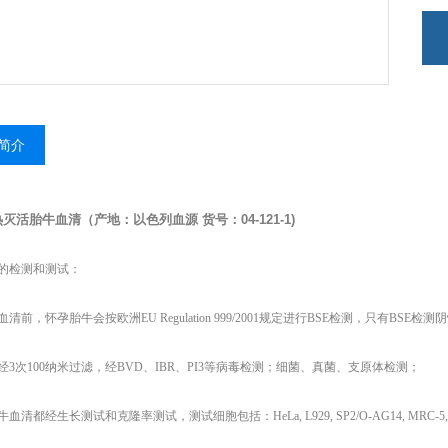
简介
热灭活胎牛血清（产地：以色列血源
货号：
04-121-1)
的检测和测试：
清前，怀孕胎牛会按欧洲EU Regulation 999/2001规定进行BSE检测，只有BSE检
经3次100纳米过滤，经BVD、IBR、PI3等病毒检测；细菌、真菌、支原体检测；
清都经生长测试和克隆率测试，测试细胞包括：HeLa, L929, SP2/O-AG14, MRC-5,C