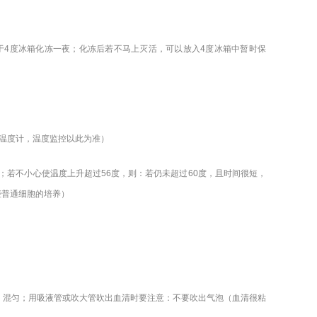
放于4度冰箱化冻一夜；化冻后若不马上灭活，可以放入4度冰箱中暂时保
根温度计，温度监控以此为准）
分钟；若不小心使温度上升超过56度，则：若仍未超过60度，且时间很短，
些普通细胞的培养）
周、混匀；用吸液管或吹大管吹出血清时要注意：不要吹出气泡（血清很粘