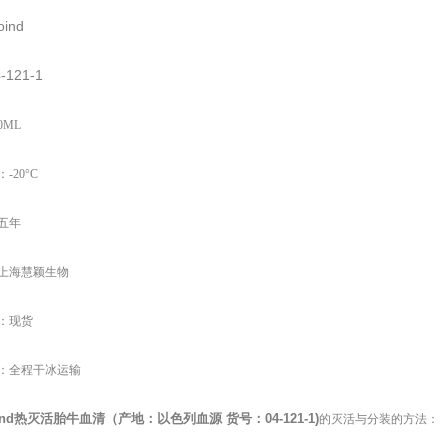
oind
-121-1
0ML
-20°C
五年
上海慧颖生物
：现货
：全程干冰运输
ind
热灭活胎牛血清（产地：以色列血源
货号：
04-121-1)
的灭活与分装的方法：