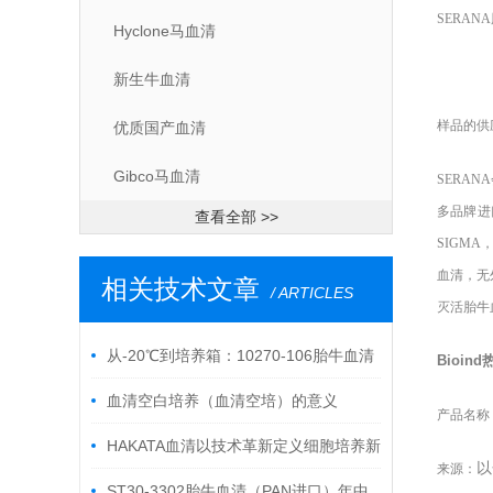
SERANA
Hyclone马血清
新生牛血清
样品的供
优质国产血清
Gibco马血清
SERANA
多品牌进
查看全部 >>
SIGMA
血清，无
相关技术文章
/ ARTICLES
灭活胎牛
从-20℃到培养箱：10270-106胎牛血清
Bioind
的“全流程活性守护”指南
血清空白培养（血清空培）的意义
产品名称
HAKATA血清以技术革新定义细胞培养新
以
来源：
标准
ST30-3302胎牛血清（PAN进口）年中