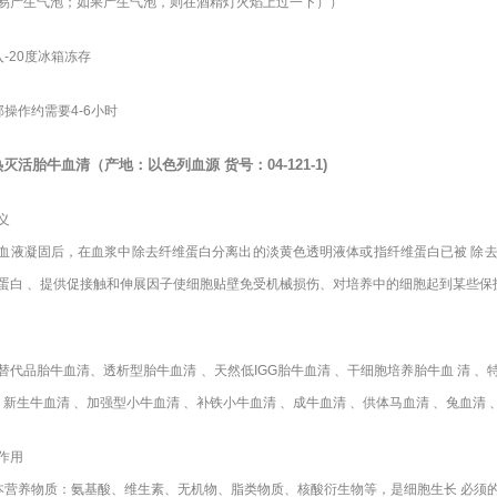
易产生气泡；如果产生气泡，则在酒精灯火焰上过一下））
入-20度冰箱冻存
部操作约需要4-6小时
热灭活胎牛血清（产地：以色列血源
货号：
04-121-1)
义
血液凝固后，在血浆中除去纤维蛋白分离出的淡黄色透明液体或指纤维蛋白已被 除
蛋白 、提供促接触和伸展因子使细胞贴壁免受机械损伤、对培养中的细胞起到某些保
替代品胎牛血清、透析型胎牛血清 、天然低IGG胎牛血清 、干细胞培养胎牛血 清 、
、 新生牛血清 、加强型小牛血清 、补铁小牛血清 、成牛血清 、供体马血清 、兔血清 
作用
本营养物质：氨基酸、维生素、无机物、脂类物质、核酸衍生物等，是细胞生长 必须