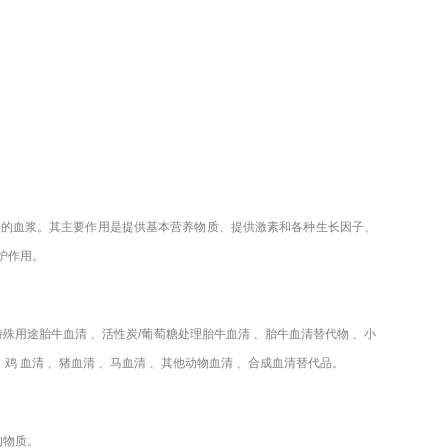
去的血浆。其主要作用是提供基本营养物质、提供激素和各种生长因子、
护作用。
特殊用途胎牛血清 、活性炭/葡萄糖处理胎牛血清 、胎牛血清替代物 、小
、鸡 血清 、猪血清 、马血清 、其他动物血清 、合成血清替代品。
的物质。