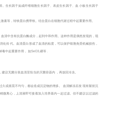
等。生长因子如成纤维细胞生长因子、表皮生长因子、血 小板生长因子
及激素等，转铁蛋白携带铁。结合蛋白在细胞代谢过程中起重要作用。
，血清中含有抗蛋白酶成分，起到中和作用。这种作用是偶然发现的，现
消化传 代。血清蛋白形成了血清的粘度，可以保护细胞免受机械损伤，
起重要作用， 如SeO3,硒等 .
，建议无菌分装血清至恰当的灭菌容器内 ，再放回冷冻。
间过久或摇晃不均匀，都会造成沉淀物的增多。 血清解冻后发 现有絮状沉
0g稍微离心，上清液即可接着加入培养基内一起过滤。但不建议以过滤的