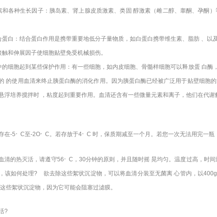
素和各种生长因子：胰岛素、肾上腺皮质激素、类固 醇激素（雌二醇、睾酮、孕酮）
合蛋白：结合蛋白作用是携带重要地低分子量物质，如白蛋白携带维生素、脂肪 、以
接触和伸展因子使细胞贴壁免受机械损伤。
中的细胞起到某些保护作用：有一些细胞，如内皮细胞、骨髓样细胞可以释放蛋 白酶
的 的使用血清来终止胰蛋白酶的消化作用。因为胰蛋白酶已经被广泛用于贴壁细胞的
悬浮培养搅拌时 ，粘度起到重要作用。血清还含有一些微量元素和离子，他们在代谢解毒中
。
。
。
存在-5
C至-2O
C。若存放于4
C 时，保质期减至一个月。若您一次无法用完一瓶
。
血清的热灭活，请遵守56
C，30分钟的原则，并且随时摇 晃均匀。温度过高，时
，该如何处理? 欲去除这些絮状沉淀物，可以将血清分装至无菌离 心管内，以40
除这些絮状沉淀物，因为它可能会阻塞过滤膜。
活?