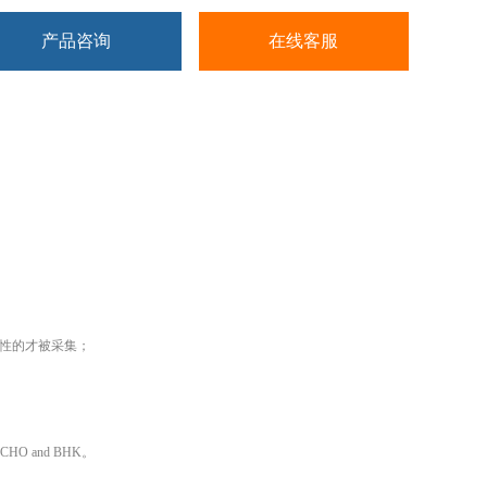
产品咨询
在线客服
测阴性的才被采集；
HO and BHK。