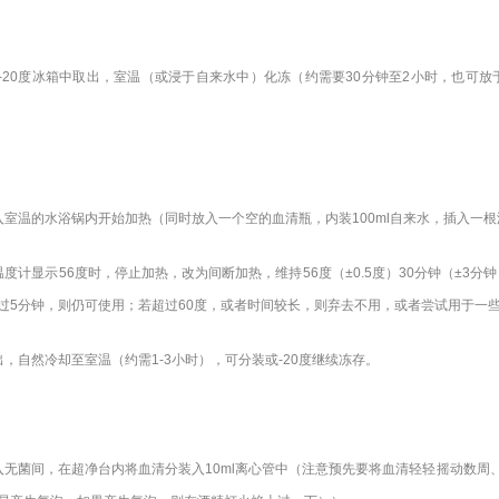
-20度冰箱中取出，室温（或浸于自来水中）化冻（约需要30分钟至2小时，也可
入室温的水浴锅内开始加热（同时放入一个空的血清瓶，内装100ml自来水，插入一
温度计显示56度时，停止加热，改为间断加热，维持56度（±0.5度）30分钟（±3
过5分钟，则仍可使用；若超过60度，或者时间较长，则弃去不用，或者尝试用于一
出，自然冷却至室温（约需1-3小时），可分装或-20度继续冻存。
入无菌间，在超净台内将血清分装入10ml离心管中（注意预先要将血清轻轻摇动数