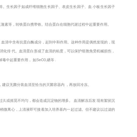
等。生长因子如成纤维细胞生长因子、表皮生长因子、血 小板生长因子
及激素等，转铁蛋白携带铁。结合蛋白在细胞代谢过程中起重要作用。
，血清中含有抗蛋白酶成分，起到中和作用。这种作用是偶然发现的，现
消化传 代。血清蛋白形成了血清的粘度，可以保护细胞免受机械损伤，
起重要作用， 如SeO3,硒等 .
，建议无菌分装血清至恰当的灭菌容器内 ，再放回冷冻。
间过久或摇晃不均匀，都会造成沉淀物的增多。 血清解冻后发 现有絮状沉
0g稍微离心，上清液即可接着加入培养基内一起过滤。但不建议以过滤的