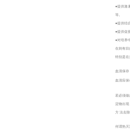
●提供激
等。
●提供结
●提供促
●对培养
在则有目
特别是在
血清保存
血清应保
若必须做
淀物出现
方 法去
何谓热灭