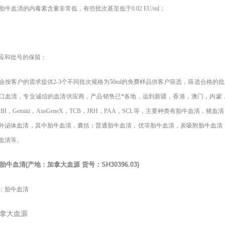
胎牛血清的内毒素含量非常低，有些批次甚至低于0.02 EU/ml；
应和批号的保留：
会按客户的需求提供2-3个不同批次规格为50ml的免费样品供客户筛选，筛选合格的批
口血清，专业诚信的血清供应商，产品销售已*各地，远到新疆，香港，澳门，内蒙，中国台湾
，BI，Gemini，AusGeneX，TCB，JRH，PAA，SCL等，主要种类有胎牛
外泌体血清，其中胎牛血清，囊括：普通胎牛血清，优等胎牛血清，炭吸附胎牛血清，
血清等。
胎牛血清
(
产地：加拿大血源
货号：
SH30396.03)
：胎牛血清
拿大血源