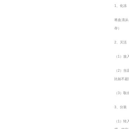
1
、化冻
将血清从
存）
2
、灭活
（1）放
（2）当
比如不超
（3）取
3
、分装
（1）转