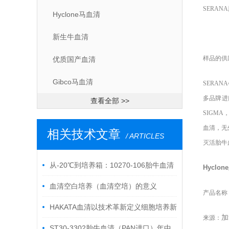
SERANA
Hyclone马血清
新生牛血清
样品的供
优质国产血清
Gibco马血清
SERANA
多品牌进
查看全部 >>
SIGMA
血清，无
相关技术文章
/ ARTICLES
灭活胎牛
从-20℃到培养箱：10270-106胎牛血清
Hyclone
的“全流程活性守护”指南
血清空白培养（血清空培）的意义
产品名称
HAKATA血清以技术革新定义细胞培养新
加
来源：
标准
ST30-3302胎牛血清（PAN进口）年中