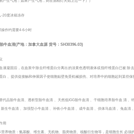
易产生气泡；如果产生气泡，则在酒精灯火焰上过一下））
入-20度冰箱冻存
部操作约需要4-6小时
胎牛血清
(
产地：加拿大血源
货号：
SH30396.03)
义
血液凝固后，在血浆中除去纤维蛋白分离出的淡黄色透明液体或指纤维蛋白已被 除
蛋白 、提供促接触和伸展因子使细胞贴壁免受机械损伤、对培养中的细胞起到某些保
替代品胎牛血清、透析型胎牛血清 、天然低IGG胎牛血清 、干细胞培养胎牛血 清 、
、 新生牛血清 、加强型小牛血清 、补铁小牛血清 、成牛血清 、供体马血清 、兔血清 
作用
本营养物质：氨基酸、维生素、无机物、脂类物质、核酸衍生物等，是细胞生长 必须