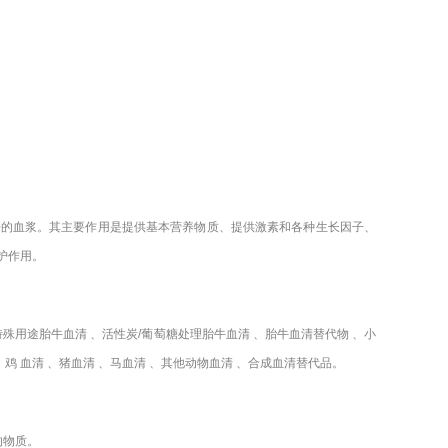
去的血浆。其主要作用是提供基本营养物质、提供激素和各种生长因子、
护作用。
特殊用途胎牛血清 、活性炭/葡萄糖处理胎牛血清 、胎牛血清替代物 、小
、鸡 血清 、猪血清 、马血清 、其他动物血清 、合成血清替代品。
的物质。