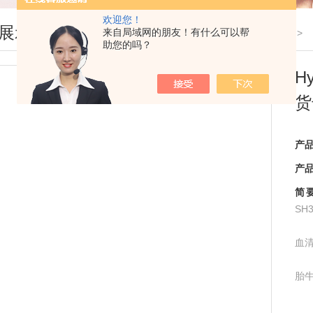
欢迎您！
展示
来自局域网的朋友！有什么可以帮
您现在的位置：
首页
>
产品展示
>
助您的吗？
H
货
产
产
简
SH3
血
胎牛
定进