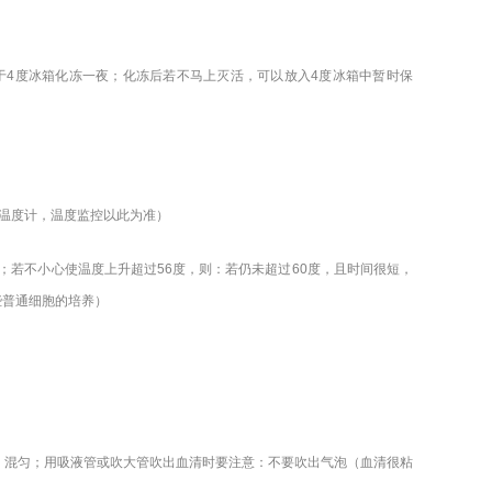
放于4度冰箱化冻一夜；化冻后若不马上灭活，可以放入4度冰箱中暂时保
根温度计，温度监控以此为准）
分钟；若不小心使温度上升超过56度，则：若仍未超过60度，且时间很短，
些普通细胞的培养）
周、混匀；用吸液管或吹大管吹出血清时要注意：不要吹出气泡（血清很粘