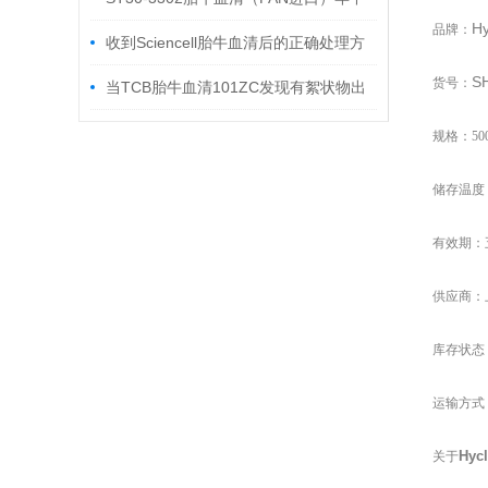
Hy
品牌：
大促
收到Sciencell胎牛血清后的正确处理方
S
货号：
法
当TCB胎牛血清101ZC发现有絮状物出
现，该如何处理
规格：50
储存温度：
有效期：
供应商：
库存状态
运输方式
Hyc
关于