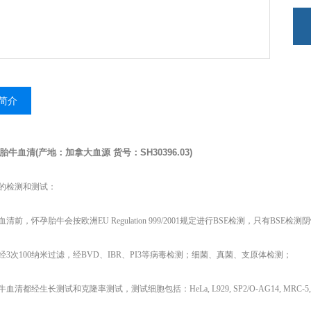
简介
胎牛血清
(
产地：加拿大血源
货号：
SH30396.03)
的检测和测试：
清前，怀孕胎牛会按欧洲EU Regulation 999/2001规定进行BSE检测，只有BSE检
经3次100纳米过滤，经BVD、IBR、PI3等病毒检测；细菌、真菌、支原体检测；
清都经生长测试和克隆率测试，测试细胞包括：HeLa, L929, SP2/O-AG14, MRC-5,C