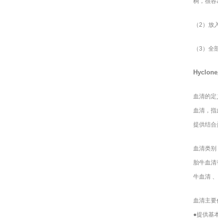
稠，很容
（2）放
（3）全
Hyclone
血清的定
血清，指
提供结合
血清类别
胎牛血清
牛血清 
血清主要
●提供基