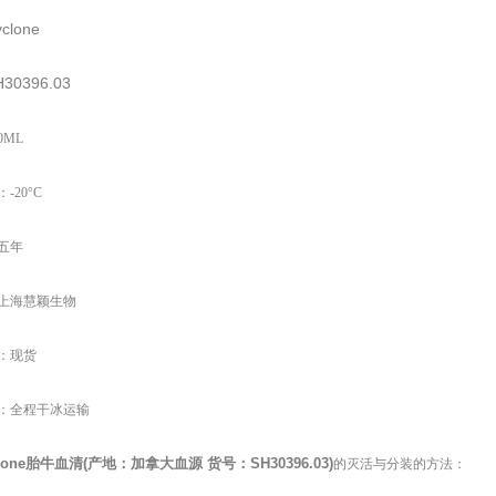
clone
H30396.03
0ML
-20°C
五年
上海慧颖生物
：现货
：全程干冰运输
lone
胎牛血清
(
产地：加拿大血源
货号：
SH30396.03)
的灭活与分装的方法：