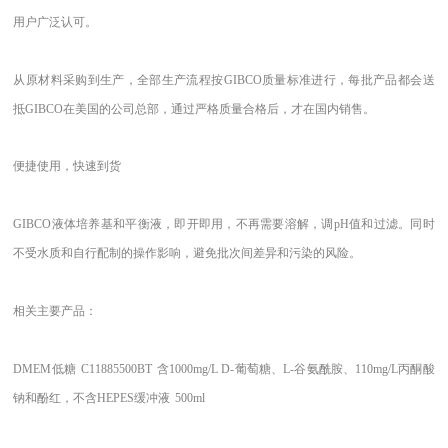
用户广泛认可。
从原材料采购到生产，全部生产流程按GIBCO质量标准进行，每批产品都会送
抵GIBCO在美国的公司总部，通过严格质量合格后，才在国内销售。
便捷使用，快速到货
GIBCO液体培养基和平衡液，即开即用，不再需要溶解，调pH值和过滤。同时
不受水质和自行配制的操作影响，避免批次间差异和污染的风险。
相关
主要产品：
DMEM低糖
C11885500BT
含1000mg/L D-葡萄糖、L-谷氨酰胺、110mg/L丙酮酸
钠和酚红，不含HEPES缓冲液
500ml