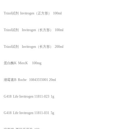
Trizol试剂
Invitrogen（正方形）
100ml
Trizol试剂
Invitrogen（长方形）
100ml
Trizol试剂
Invitrogen（长方形）
200ml
蛋白酶K
MercK
100mg
潮霉素B
Roche 10843555001 20ml
G418
Life Invitrogen 11811-023
1g
G418
Life Invitrogen 11811-031
5g