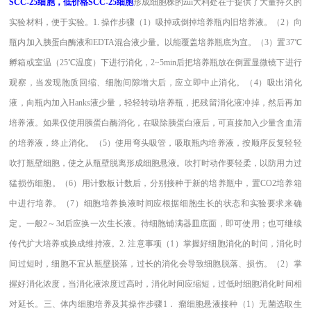
SCC-25细胞，低价格SCC-25细胞
形成细胞株的zui大利处在于提供了大量持久的
实验材料，便于实验。1. 操作步骤（1）吸掉或倒掉培养瓶内旧培养液。（2）向
瓶内加入胰蛋白酶液和EDTA混合液少量。以能覆盖培养瓶底为宜。（3）置37℃
孵箱或室温（25℃温度）下进行消化，2~5min后把培养瓶放在倒置显微镜下进行
观察，当发现胞质回缩、细胞间隙增大后，应立即中止消化。（4）吸出消化
液，向瓶内加入Hanks液少量，轻轻转动培养瓶，把残留消化液冲掉，然后再加
培养液。如果仅使用胰蛋白酶消化，在吸除胰蛋白液后，可直接加入少量含血清
的培养液，终止消化。（5）使用弯头吸管，吸取瓶内培养液，按顺序反复轻轻
吹打瓶壁细胞，使之从瓶壁脱离形成细胞悬液。吹打时动作要轻柔，以防用力过
猛损伤细胞。（6）用计数板计数后，分别接种于新的培养瓶中，置CO2培养箱
中进行培养。（7）细胞培养换液时间应根据细胞生长的状态和实验要求来确
定。一般2～3d后应换一次生长液。待细胞铺满器皿底面，即可使用；也可继续
传代扩大培养或换成维持液。2. 注意事项（1）掌握好细胞消化的时间，消化时
间过短时，细胞不宜从瓶壁脱落，过长的消化会导致细胞脱落、损伤。（2）掌
握好消化浓度，当消化液浓度过高时，消化时间应缩短，过低时细胞消化时间相
对延长。三、体内细胞培养及其操作步骤1． 瘤细胞悬液接种（1）无菌选取生