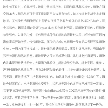
胞生长不良时，轮廓增强，胞质中常出现空泡、脂滴和其他颗粒状物，细胞之间
空隙加大，细胞形态可变得不规则甚至失去原有特点，如上皮细胞变成类上皮细
胞等。某些染料当细胞死亡时能透过变性的胞膜与解体的细胞核DNA结合，而
令其着色。因而常用台盼蓝(trypan blue) 鉴别细胞死活，活细胞不着色，死细胞
核呈蓝色。2. 细胞生长 初代培养或传代的细胞悬液接种以后，经过长短不同的
潜伏期后开始增殖。传代细胞系、胚胎组织或幼体组织一般在第二天即可见细胞
生长，一周内便可连接成片。接种细胞长满瓶壁后，应及时做再培养。否则由于
营养物消耗和代谢积累，细胞即进入停止期或退化期。此时细胞轮廓增强，细胞
内常出现颗粒状堆积物，为膨胀的线粒体，细胞质呈空泡化，细胞变圆、粗糙，
严重时细胞从瓶壁脱落，只有及时再做传代处理，才能使细胞继续生长繁殖。3.
营养液 正常情况下，培养液呈桃红色。如果细胞维持在pH6.5～6.6条件下，细
胞会脱落死亡。当培养液酸化变黄时，说明培养液中代谢产物已堆积到一定量，
需要更换新鲜培养液。培养液中如加Hepes或用5％CO2温箱培养可使pH维持相
对稳定。更换营养液的时间，可依营养物的消耗而定，细胞生长旺盛时2～3d换
一次，生长缓慢时，3～4d亦可。要特别注意各种细胞对pH值要求是不一样的。