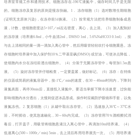
培养室常规工作和通用技术。细胞冻存在-196℃液氮中，储存时间几乎是无限
的。细胞冻存及复苏的原则是慢冻快融。1． 冻存细胞（1）选对数增生期细胞
(证明无支原体污染)，在冻存前1d换液。（2）按常规方法把培养细胞制备成悬
液，计数，使细胞密度达5×107／ml左右密度，离心，去上清。（3）加入配制好
的冻存液（培养液6.8ml，小牛血清2ml，DMSO 1ml，5.6%NaHCO3 0.1ml），按
与去上清相同的量一滴一滴加入离心管中，然后用吸管轻轻吹打令细胞重悬。冻
存细胞时培养液中加入保护剂10％二甲基亚砜(DMSO) 或甘油，可使冰点降低，
使细胞内水分在冻结前透出细胞外。（4）分装于无菌冻存管中，每管加1.5m悬
液。（5）旋好冻存管并仔细检查，一定要盖紧，做好标记。（6）冻存：在特殊
的仪器或简易的液氮容器中，按-1℃／min的速度，在30～40min时间内，下降到
液氮表面，再停30min后，直接投入液氮中。要适当掌握下降冷冻速度，过快能
影响细胞内水分透出，太慢则促进冰晶形成。操作时应戴防护眼镜和手套，以免
液氮冻伤。2. 复苏细胞（1）从罐中取出冻存管。（2）迅速放入36℃～37℃水
浴，不时摇动，使其急速融化，30～60s内完成。（3）冻存管用70％酒精擦拭消
毒后，打开盖子，用吸管将细胞悬液注入离心管中，再滴加10ml培养液。（4）
低速离心(500～1000r／min) 5min，去上清后再用培养液洗一次。（5）用培养液