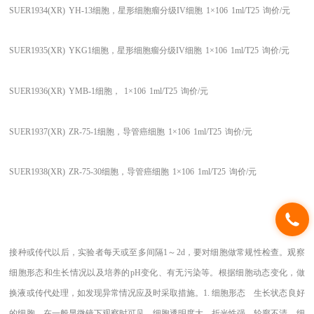
SUER1934(XR)
YH-13细胞，星形细胞瘤分级IV细胞
1×106
1ml/T25
询价/元
SUER1935(XR)
YKG1细胞，星形细胞瘤分级IV细胞
1×106
1ml/T25
询价/元
SUER1936(XR)
YMB-1细胞，
1×106
1ml/T25
询价/元
SUER1937(XR)
ZR-75-1细胞，导管癌细胞
1×106
1ml/T25
询价/元
SUER1938(XR)
ZR-75-30细胞，导管癌细胞
1×106
1ml/T25
询价/元
接种或传代以后，实验者每天或至多间隔1～2d，要对细胞做常规性检查。观察
细胞形态和生长情况以及培养的pH变化、有无污染等。根据细胞动态变化，做
换液或传代处理，如发现异常情况应及时采取措施。1. 细胞形态 生长状态良好
的细胞，在一般显微镜下观察时可见，细胞透明度大、折光性强、轮廓不清。细