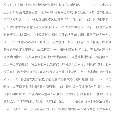
长良好(有光泽，淡红色)瘤组织或对数生长期培养瘤细胞。 （2）在PBS中将瘤
组织剪碎后用匀浆器研磨，经80～100目筛网过滤成细胞悬液。（3）培养细胞应
用PBS洗两遍。（4）计数并调整细胞浓度至107～108／ml。（5）常规消毒后，
于接种部位(通常为背部或腋窝腹股沟皮下)用医用注射器皮下潜行一段后注入细
胞悬液(0.1ml／部位，＞106细胞)。初次接种成功率低，细胞数尽可能多一些。
（6）次日注意观察动物一般情况。初次接种一般有一段较长的潜伏期，以后随
着传代潜伏期逐渐缩短，zui后固定为一个相对稳定的时间。2． 腹水瘤的建立与
腹水瘤的接种 将实体瘤细胞直接种于小鼠腹腔、腹壁或其他部位，引起腹水，
腹水中含有瘤细胞，将这种腹水反复传代，即可成为腹水瘤。初次传代时，腹水
常呈血性(含大量红细胞)，反复传代后腹水逐渐变成乳白色。腹水瘤的接种过程
如下。（1）将冻存或培养的腹水瘤细胞离心和洗涤，进行细胞计数。（2）消毒
动物，左下腹穿刺接种106腹水瘤细胞。（3）接种腹水瘤细胞后约7~12d，待小
鼠腹部明显膨大。用碘酒棉球消毒小鼠腹部，用9号针头抽取腹水，也可行腹部
解剖后，用滴管吸取。每只小鼠可抽3~5ml。（4）抽取的腹水经3000rpm离心
15min，收集上清，分装冻存备用。四、培养细胞的冻存及复苏细胞低温冻存是