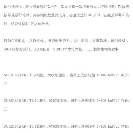
适当稀释后，装入培养瓶37℃培养，次日更换一次培养液后，继续培养。以后仍
按常规进行培养。冻存细胞数量要充分，密度应达到107／ml，在融后稀释20倍
时，仍能保持5×105／ml数量。
ELISA试剂盒，抗原抗体，细胞株细胞系，胎牛血清，标准菌株，试剂耗材，
SIGMA期货试剂，人AB血清，GIBCO羊水培养基.............慧颖生物热卖中
SUER1870(XR)
TE-1细胞，鳞状细胞癌，扁平上皮癌细胞
1×106
1ml/T25
询价/
元
SUER1871(XR)
TE-10细胞，鳞状细胞癌，扁平上皮癌细胞
1×106
1ml/T25
询价/
元
SUER1872(XR)
TE-11细胞，鳞状细胞癌，扁平上皮癌细胞
1×106
1ml/T25
询价/