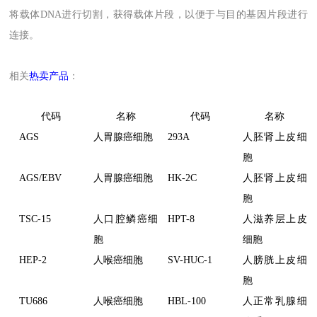
将载体DNA进行切割，获得载体片段，以便于与目的基因片段进行
连接。
相关
热卖产品
：
代码
名称
代码
名称
AGS
人胃腺癌细胞
293A
人胚肾上皮细
胞
AGS/EBV
人胃腺癌细胞
HK-2C
人胚肾上皮细
胞
TSC-15
人口腔鳞癌细
HPT-8
人滋养层上皮
胞
细胞
HEP-2
人喉癌细胞
SV-HUC-1
人膀胱上皮细
胞
TU686
人喉癌细胞
HBL-100
人正常乳腺细