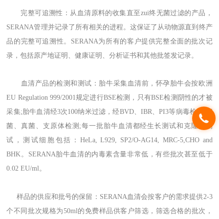
完整可追溯性：从血清原料的收集直至zui终无菌过滤的产品，
SERANA管理并记录了所有相关的进程。这保证了从动物源直到终产
品的完整可追溯性。SERANA为所有的客户提供完整全面的批次记
录，包括原产地证明、健康证明、分析证书和其他批签发记录。
血清产品的检测和测试：胎牛采集血清前，怀孕胎牛会按欧洲
EU Regulation 999/2001规定进行BSE检测，只有BSE检测阴性的才被
采集;胎牛血清经3次100纳米过滤，经BVD、IBR、PI3等病毒检测;细
菌、真菌、支原体检测;每一批胎牛血清都经生长测试和克隆率测
试，测试细胞包括：HeLa, L929, SP2/O-AG14, MRC-5,CHO and
BHK。SERANA胎牛血清的内毒素含量非常低，有些批次甚至低于
0.02 EU/ml
。
样品的供应和批号的保留：SERANA血清会按客户的需求提供2-3
个不同批次规格为50ml的免费样品供客户筛选，筛选合格的批次，