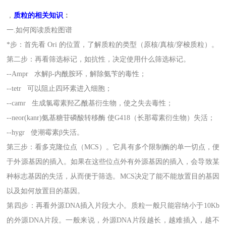
，
质粒的相关知识
：
一.如何阅读质粒图谱
*步：首先看 Ori 的位置，了解质粒的类型（原核/真核/穿梭质粒）。
第二步：再看筛选标记，如抗性，决定使用什么筛选标记。
--Ampr 水解β-内酰胺环，解除氨苄的毒性；
--tetr 可以阻止四环素进入细胞；
--camr 生成氯霉素羟乙酰基衍生物，使之失去毒性；
--neor(kanr)氨基糖苷磷酸转移酶 使G418（长那霉素衍生物）失活；
--hygr 使潮霉素β失活。
第三步：看多克隆位点（MCS）。它具有多个限制酶的单一切点，便
于外源基因的插入。如果在这些位点外有外源基因的插入，会导致某
种标志基因的失活，从而便于筛选。MCS决定了能不能放置目的基因
以及如何放置目的基因。
第四步：再看外源DNA插入片段大小。质粒一般只能容纳小于10Kb
的外源DNA片段。一般来说，外源DNA片段越长，越难插入，越不