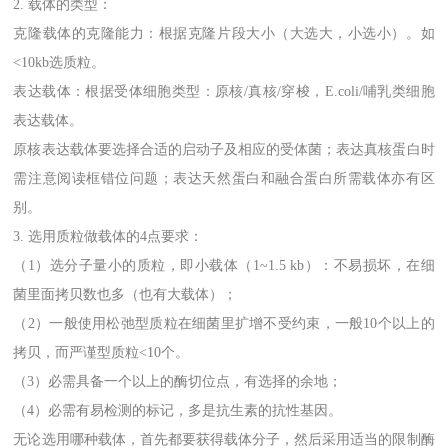
2. 载体的类型：
克隆载体的克隆能力：根据克隆片段大小（大选大，小选小）。如
<10kb选质粒。
表达载体：根据受体细胞类型：原核/真核/穿梭，E.coli/哺乳类细胞
表达载体。
原核表达载体要选择合适的启动子及相应的受体菌；表达真核蛋白时
需注意阅读框错位问题；表达天然蛋白和融合蛋白所需载体亦有区
别。
3. 选用质粒做载体的4点要求：
（1）选分子量小的质粒，即小载体（1~1.5 kb）：不易损坏，在细
菌里面拷贝数也多（也有大载体）；
（2）一般使用松弛型质粒在细菌里扩增不受约束，一般10个以上的
拷贝，而严谨型质粒<10个。
（3）必需具备一个以上的酶切位点，有选择的余地；
（4）必需有易检测的标记，多是抗生素的抗性基因。
无论选用哪种载体，首先都要获得载体分子，然后采用适当的限制酶