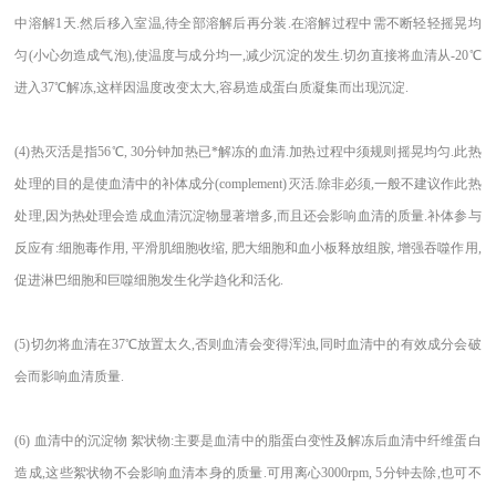
中溶解1天.然后移入室温,待全部溶解后再分装.在溶解过程中需不断轻轻摇晃均
匀(小心勿造成气泡),使温度与成分均一,减少沉淀的发生.切勿直接将血清从-20℃
进入37℃解冻,这样因温度改变太大,容易造成蛋白质凝集而出现沉淀.
(4)
热灭活是指56℃, 30分钟加热已*解冻的血清.加热过程中须规则摇晃均匀.此热
处理的目的是使血清中的补体成分(complement)灭活.除非必须,一般不建议作此热
处理,因为热处理会造成血清沉淀物显著增多,而且还会影响血清的质量.补体参与
反应有:细胞毒作用, 平滑肌细胞收缩, 肥大细胞和血小板释放组胺, 增强吞噬作用,
促进淋巴细胞和巨噬细胞发生化学趋化和活化.
(5)
切勿将血清在37℃放置太久,否则血清会变得浑浊,同时血清中的有效成分会破
会而影响血清质量.
(6)
血清中的沉淀物 絮状物:主要是血清中的脂蛋白变性及解冻后血清中纤维蛋白
造成,这些絮状物不会影响血清本身的质量.可用离心3000rpm, 5分钟去除,也可不