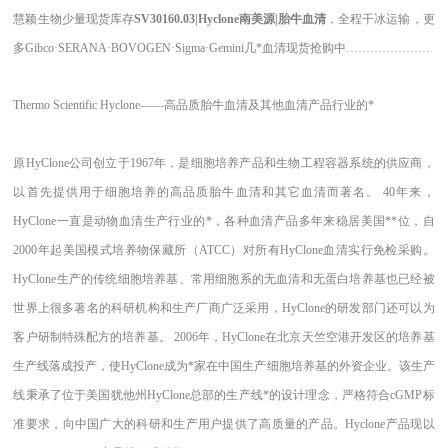
慧颖生物少量现货库存
SV30160.03|Hyclone南美源|胎牛血清
，全程干冰运输，更
多Gibco·SERANA·BOVOGEN·Sigma·Gemini几*血清现货抢购中…………………
Thermo Scientific Hyclone
——高品质胎牛血清及其他血清产品行业的*
原HyClone公司创立于1967年，是细胞培养产品和生物工程容器系统的供应商，
以首先提供用于细胞培养的高品质胎牛血清和其它血清而著名。 40年来，
HyClone一直是动物血清生产行业的*，各种血清产品多年来稳居美国**位，自
2000年起美国模式培养物保藏所（ATCC）对所有HyClone血清实行免检采购。
HyClone生产的传统细胞培养基、常用细胞系的无血清和无蛋白培养基也已经被
世界上很多著名的科研机构和生产厂商广泛采用，HyClone的研发部门还可以为
客户研制特殊配方的培养基。 2006年，HyClone在北京天竺空港开发区的培养基
生产线落成投产，使HyClone成为*家在中国生产细胞培养基的外资企业。该生产
线秉承了位于美国犹他州HyClone总部的生产线*的设计理念，严格符合cGMP标
准要求，向中国广大的科研和生产用户提供了高质量的产品。Hyclone产品现以