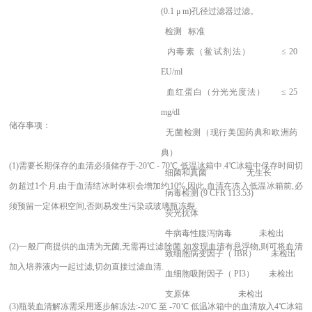
(0.1 μ m)孔径过滤器过滤。
检测 标准
内毒素（鲎试剂法） ≤ 20
EU/ml
血红蛋白（分光光度法） ≤ 25
mg/dl
储存事项：
无菌检测（现行美国药典和欧洲药
典）
(1)
需要长期保存的血清必须储存于-20℃ - 70℃ 低温冰箱中.4℃冰箱中保存时间切
细菌和真菌 无生长
勿超过1个月.由于血清结冰时体积会增加约10%,因此,血清在冻入低温冰箱前,必
病毒检测 (9 CFR 113.53)
须预留一定体积空间,否则易发生污染或玻璃瓶冻裂.
荧光抗体
牛病毒性腹泻病毒 未检出
(2)
一般厂商提供的血清为无菌,无需再过滤除菌.如发现血清有悬浮物,则可将血清
致细胞病变因子（ IBR） 未检出
加入培养液内一起过滤,切勿直接过滤血清.
血细胞吸附因子（ PI3） 未检出
支原体 未检出
(3)
瓶装血清解冻需采用逐步解冻法:-20℃ 至 -70℃ 低温冰箱中的血清放入4℃冰箱