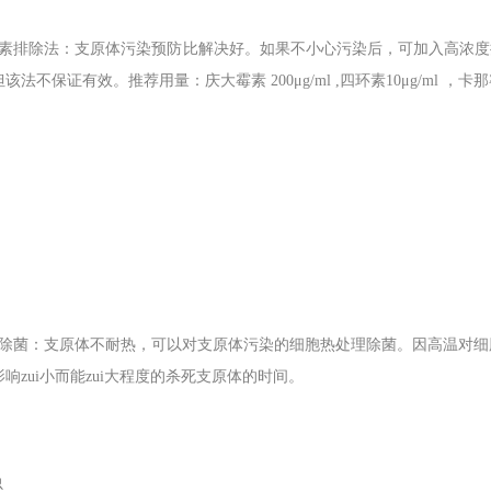
素排除法：支原体污染预防比解决好。如果不小心污染后，可加入高浓度抗
该法不保证有效。推荐用量：庆大霉素 200μg/ml ,四环素10μg/ml ，卡那霉素
除菌：支原体不耐热，可以对支原体污染的细胞热处理除菌。因高温对细
响zui小而能zui大程度的杀死支原体的时间。
虫