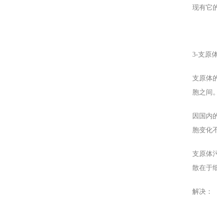
现有它
3-
支原
支原体
胞之间
因国内
胞变化
支原体
散在于
解决：