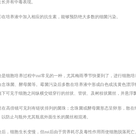
生长并有中毒表现。
①在培养液中加入相应的抗生素，能够预防绝大多数的细菌污染。
染是细胞培养过程中zui常见的一种，尤其梅雨季节快要到了，进行细胞
白念珠菌、酵母菌等。霉菌污染后多数在培养液中形成白色或浅黄色漂浮
镜下可见于细胞之间纵横交错穿行的丝状、管状、及树枝状菌丝，并悬浮
丝在高倍镜可见到有链状排列的菌珠；念珠菌或酵母菌形态呈卵形，散在
，以防止与瓶外尤其瓶底外面生长的菌丝相混淆。
染后，细胞生长变慢，但zui后由于营养耗尽及毒性作用而使细胞脱落死