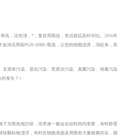
率高，活性强，*，复苏周期短，售后跟踪及时到位。2016年
血清试用装约20-50ML/瓶装，让您的细胞澎湃，润起来，具
、支原体污染、原虫污染、黑胶虫污染、真菌污染、病毒污染
象的发生？）
镜下为黑色细沙状，培养液一般会在短时间内变黄，有时静置
球状颗粒物漂浮，有时在细胞表面及周围有大量细菌存在，细