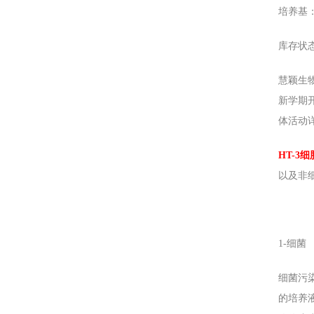
培养基：1
库存状
慧颖生
新学期开
体活动详情
HT-3
细
以及非
1-
细菌
细菌污
的培养