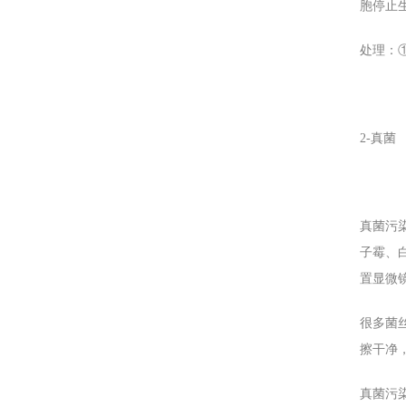
胞停止
处理：
2-
真菌
真菌污
子霉、
置显微
很多菌
擦干净
真菌污