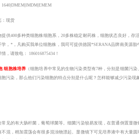
640|DMEM|IMDM|EMEM
态：现货
物提供400多种类细胞株细胞系，20多株稳定耐药株，细胞状态良好，存活
学，*，凡购买我单位细胞株，我司可提供德国*SERANA品牌南美源胎牛
，请致电： 186016875434！
胞 细胞株培养
（细胞培养中常见的生物污染类型有7种，分别是细菌污染
细胞污染，那么他们污染细胞的特点分别是什么呢？怎样能够减少污染现
染常见的有大肠杆菌，葡萄球菌等。细菌污染较易发现，在普通倒置显微
液不混，稍加震荡会有很多混浊物漂起。显微镜下可见培养液中有大量圆