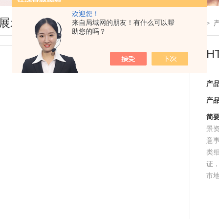
欢迎您！
展示
来自局域网的朋友！有什么可以帮
您现在的位置：
首页
>
助您的吗？
H
产
产
简
景
意
类
证
市
等