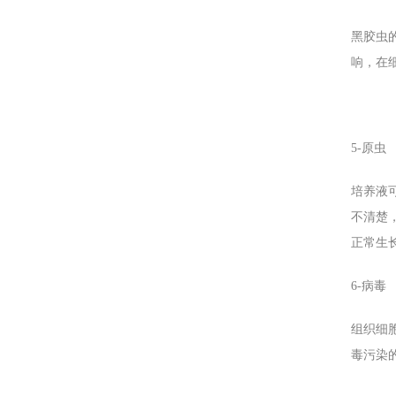
黑胶虫
响，在
5-
原虫
培养液
不清楚
正常生
6-
病毒
组织细
毒污染