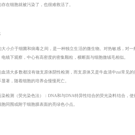
的存在细胞就被污染了，也很难救活了。
体
的大小介于细菌和病毒之间，是一种独立生活的微生物。对热敏感，对一
。电镜下观察，中心有高密度的密集颗粒，横断面与细胞微绒毛相似。
的血清大多数都没有做支原体阴性检测，而支原体又是牛血清中zui常见
不显著，随着细胞的培养会慢慢死亡。
污染检测（荧光染色法）：DNA和与DNA特异性结合的荧光染料结合，使
细胞同围或附于细胞膜表面的亮绿色小点。