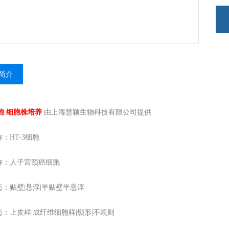
简介
胞 细胞株培养
由上海慧颖生物科技有限公司提供
：HT-3细胞
称：人子宫颈癌细胞
：贴壁|悬浮|半贴壁半悬浮
：上皮样|成纤维细胞样|锁形|不规则