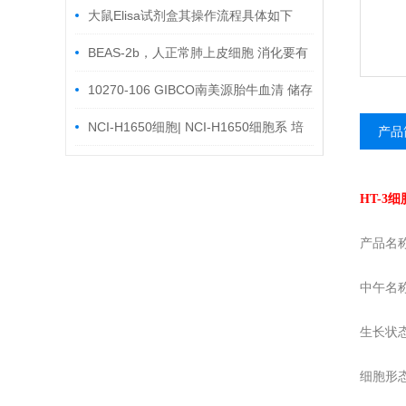
大鼠Elisa试剂盒其操作流程具体如下
BEAS-2b，人正常肺上皮细胞 消化要有
个度
10270-106 GIBCO南美源胎牛血清 储存
及使用
NCI-H1650细胞| NCI-H1650细胞系 培
产品
养步骤
HT-3
细
产品名称
中午名
生长状态
细胞形态