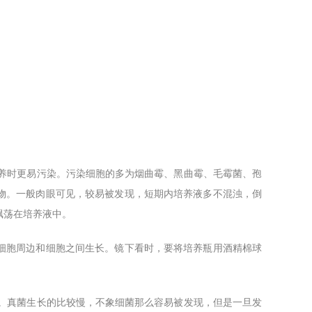
培养时更易污染。污染细胞的多为烟曲霉、黑曲霉、毛霉菌、孢
物。一般肉眼可见，较易被发现，短期内培养液多不混浊，倒
飘荡在培养液中。
细胞周边和细胞之间生长。镜下看时，要将培养瓶用酒精棉球
亡。真菌生长的比较慢，不象细菌那么容易被发现，但是一旦发