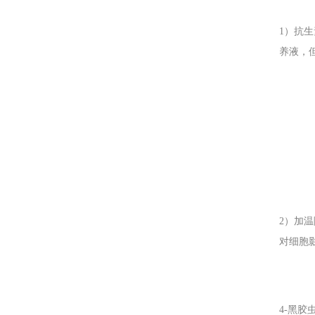
1
）抗生
养液，但
2
）加温
对细胞影
4-
黑胶