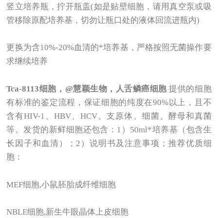
竖立培养瓶，拧开瓶盖(如是贴壁细胞，请用真空泵或吸
管移除原配培养基，切勿让瓶口处的液体回流进瓶内)
更换为含10%-20%血清的*培养基，严格按照无菌操作要
求继续培养
Tca-8113
细胞，@慧颖生物，人舌鳞癌细胞
提供的细胞
有标准的鉴定流程，保证细胞的纯度在90%以上，且不
含有HIV-1、HBV、HCV、支原体、细菌、酵母和真菌
等。发货的新鲜细胞还包含：1）50ml*培养基（包含生
长因子和血清）；2）说明书及注意事项；推荐优质细
胞：
MEF
细胞,小鼠胚胎成纤维细胞
NBLE
细胞,新生牛眼晶体上皮细胞