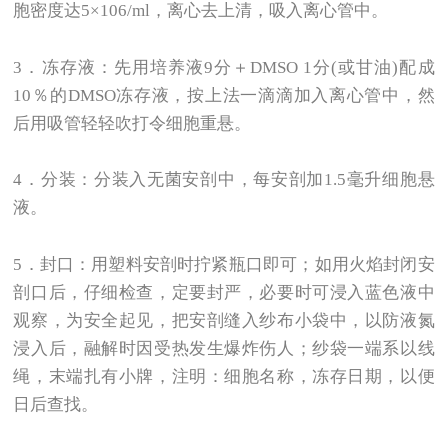
胞密度达5×106/ml，离心去上清，吸入离心管中。
3
．冻存液：先用培养液9分＋DMSO 1分(或甘油)配成
10％的DMSO冻存液，按上法一滴滴加入离心管中，然
后用吸管轻轻吹打令细胞重悬。
4
．分装：分装入无菌安剖中，每安剖加1.5毫升细胞悬
液。
5
．封口：用塑料安剖时拧紧瓶口即可；如用火焰封闭安
剖口后，仔细检查，定要封严，必要时可浸入蓝色液中
观察，为安全起见，把安剖缝入纱布小袋中，以防液氮
浸入后，融解时因受热发生爆炸伤人；纱袋一端系以线
绳，末端扎有小牌，注明：细胞名称，冻存日期，以便
日后查找。