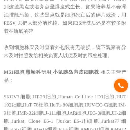
到这些黑点或者亮点呈爆发式生长。如果培养基不会浑
浊排除污染，这些黑点就是细胞死亡后的碎片残渣，用
PBS可以把大部分清洗掉。如果PBS清洗后还是有较多附
着在瓶底的碎
收到细胞株应及时查看外包装有无破损，镜下观察有异
常及时拍照发给相关负责人以便及时的帮您处理。
MS1
细胞|慧颖科研用|小鼠胰岛内皮细胞株
相关主营产
品：
SKOV3
细胞,HT-29细胞,Human Cell line 1D3细胞,HUT
102细胞,HuT 78细胞,HuTu-80细胞胞,HUV-EC-C细胞,IM-
9细胞,IMR-32细胞,J-111细胞,JAR细胞,JEG-3细胞,JH-2细
胞,Jurkat, Clone E6-1 [Jurkat E6-1]细胞,Jurkat77细
胞,K562细胞,KG-1a细胞,KLE细胞,KM0501细胞,KM932