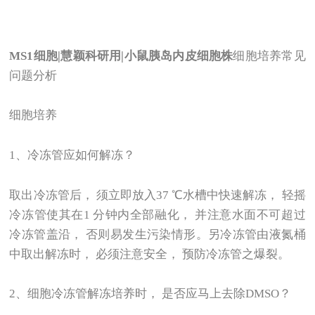
MS1
细胞|慧颖科研用|小鼠胰岛内皮细胞株
细胞培养常见
问题分析
细胞培养
1
、冷冻管应如何解冻？
取出冷冻管后， 须立即放入37 ℃水槽中快速解冻， 轻摇
冷冻管使其在1 分钟内全部融化， 并注意水面不可超过
冷冻管盖沿， 否则易发生污染情形。另冷冻管由液氮桶
中取出解冻时， 必须注意安全， 预防冷冻管之爆裂。
2
、细胞冷冻管解冻培养时， 是否应马上去除DMSO？