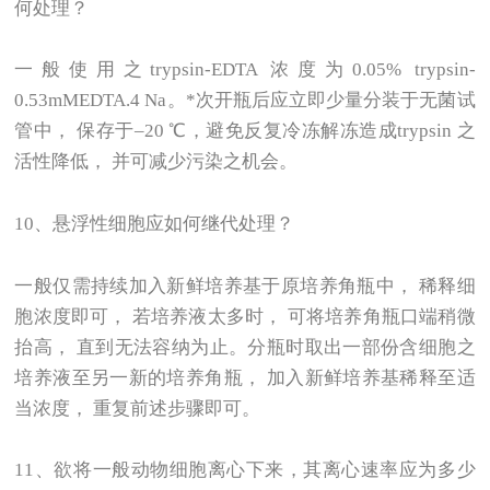
何处理？
一般使用之trypsin-EDTA 浓度为0.05% trypsin-
0.53mMEDTA.4 Na。*次开瓶后应立即少量分装于无菌试
管中， 保存于–20 ℃，避免反复冷冻解冻造成trypsin 之
活性降低， 并可减少污染之机会。
10
、悬浮性细胞应如何继代处理？
一般仅需持续加入新鲜培养基于原培养角瓶中， 稀释细
胞浓度即可， 若培养液太多时， 可将培养角瓶口端稍微
抬高， 直到无法容纳为止。分瓶时取出一部份含细胞之
培养液至另一新的培养角瓶， 加入新鲜培养基稀释至适
当浓度， 重复前述步骤即可。
11
、欲将一般动物细胞离心下来，其离心速率应为多少