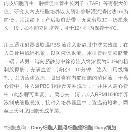
内皮细胞再生、肿瘤促血管生长因子（TAF）等有很大价
值。研究人内皮细胞培养以人脐带静脉灌流消化法zui为
简便，其法如下：产后新鲜脐带，无菌剪取10—15厘米
长一段，如不能立即培养，可于12小时内保存于4℃。
用三通注射器吸取温PBS 液注入脐静脉中洗去残血，在
入口处用线绳扎紧，以防液体返流。用血管钳夹紧脐带
一端，从另一端向脐静脉中徐徐注入终浓度为0.1%的粗
制胶原酶，充满血管，消化3—10分钟；注入口用线绳
扎，以防液体返流。吸出含有内皮细胞的消化液，于离
心管中，注入温PBS 轻轻反复冲洗后，一并注入离心管
中（此步骤可重复）。离心去上清，加入RPMI1640培养
液制成细胞悬液，接种入培养器皿中，置温箱培养。两
至三天可见细胞长成单层。
*细胞查询：
Daoy细胞人髓母细胞瘤细胞 Daoy细胞