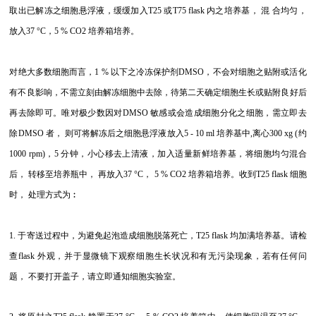
取出已解冻之细胞悬浮液，缓缓加入T25 或T75 flask 内之培养基， 混 合均匀，
放入37 °C，5 % CO2 培养箱培养。
对绝大多数细胞而言，1 % 以下之冷冻保护剂DMSO，不会对细胞之贴附或活化
有不良影响，不需立刻由解冻细胞中去除，待第二天确定细胞生长或贴附良好后
再去除即可。唯对极少数因对DMSO 敏感或会造成细胞分化之细胞，需立即去
除DMSO 者， 则可将解冻后之细胞悬浮液放入5 - 10 ml 培养基中,离心300 xg (约
1000 rpm)，5 分钟，小心移去上清液，加入适量新鲜培养基，将细胞均匀混合
后， 转移至培养瓶中， 再放入37 °C， 5 % CO2 培养箱培养。收到T25 flask 细胞
时， 处理方式为︰
1.
于寄送过程中，为避免起泡造成细胞脱落死亡，T25 flask 均加满培养基。请检
查flask 外观，并于显微镜下观察细胞生长状况和有无污染现象，若有任何问
题， 不要打开盖子，请立即通知细胞实验室。