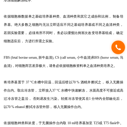
冷冻细胞解冻程序:
依据细胞株数据单之基础培养基种类、血清种类和其它之成份和比例， 制备培
养基。绝大多数之细胞均无法立即适应不同之基础培养基或不同之血清种类，
若因实验需要， 必须有所不同时， 务必以缓慢比例渐次改变培养基组成， 确定
细胞适应后， 方进行所需之实验。
FBS (fetal bovine serum,
胚牛血清), CS (calf serum, 小牛血清)和HS (horse serum, 马
血清)，对细胞而言差异极大，请务必依据细胞株资料单之血清种类培养之。
将培养基置于 37 °C水槽中回温，回温后喷以70 % 酒精并擦拭之， 移入无菌操
作台内。取出冷冻管， 立即放入37 °C 水槽中快速解冻， 水面高度不可接近或高
过冷冻管之盖沿， 否则易发生污染。轻摇冷冻管使其在1 分钟内全部融化后，
以70 % ethanol 擦拭冷冻管外部， 移入无菌操作台内。
依据细胞种类和浓度，于无菌操作台内取 10 ml培养基加至 T25或 T75 flask中。