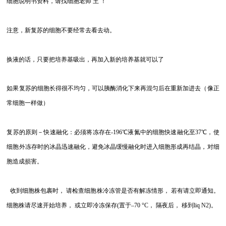
细胞说明书资料，请找细胞老师 王 ！
注意，新复苏的细胞不要经常去看去动。
换液的话，只要把培养基吸出，再加入新的培养基就可以了
如果复苏的细胞长得很不均匀，可以胰酶消化下来再混匀后在重新加进去（像正
常细胞一样做）
复苏的原则－快速融化：必须将冻存在-196℃液氮中的细胞快速融化至37℃，使
细胞外冻存时的冰晶迅速融化，避免冰晶缓慢融化时进入细胞形成再结晶，对细
胞造成损害。
收到细胞株包裹时， 请检查细胞株冷冻管是否有解冻情形， 若有请立即通知。
细胞株请尽速开始培养， 或立即冷冻保存(置于–70 °C， 隔夜后， 移到liq N2)。