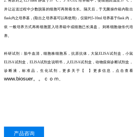
2.
将原封之T25 flask 静置于37 °C， 5 % CO2 培养箱中，使细胞回温至37 °C，
并让运送过程中少数脱落的细胞可再附着生长。隔天后，于无菌操作箱内取出
flask内之培养基，(取出之培养基可以再使用)，仅留约5-10ml 培养基于flask 内，
依 一般培养方式再将细胞置入培养箱中或细胞已长满盘， 则将细胞做传代培
养。
科研试剂：胎牛血清，细胞株细胞系，抗原抗体，大鼠ELISA试剂盒，小鼠
ELISA试剂盒，ELISA试剂盒说明书，人ELISA试剂盒，动物疫病诊断试剂盒，
诊断液，标准品，生化试剂，更多关于【
】更多信息，点击查看
www.biosuer。。ｃｏｍ
。
产品咨询