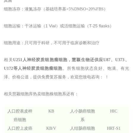
真菌
细胞冻存：液氮冻存（基础培养基+5%DMSO+20%FBS）
细胞运输：干冰运输（1 Vial）或活细胞运输（T-25 flasks）
细胞用途：只可用于科研，不可用于临床诊断和治疗
相关
U251人神经胶质细胞瘤细胞，慧颖生物还供应U87、U373、
U172等人神经胶质细胞瘤细胞
。所售细胞状态良好、饱满、有光
泽、价格公道，提供免费复苏服务，欢迎您致电咨询： ！
相关慧颖细胞库热卖细胞株细胞系还有：
人口腔表皮样
KB
人小肠癌细胞
HIC
癌细胞
系
人口腔上皮癌
KB/V
人结肠癌细胞
HRT-S1