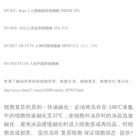
HY3015
Bxpc-3 人胰腺腺癌细胞株
DMEM 10%
HY3016
A431人表皮癌细胞株
10% F12
HY3017
SH-SY5Y 人神经瘤细胞株
MEM+F12（1:1）15%
HY3018
DU145 人前列腺癌细胞株
想要了解如何更好的细胞培养、细胞冷冻、细胞复苏、细胞传代
请点击：
http://www.chem17.com/st226901/article_397635.html
细胞复苏的原则－快速融化：必须将冻存在
-196
℃液氮
中的细胞快速融化至
37
℃，使细胞外冻存时的冰晶迅速
融化，避免冰晶缓慢融化时进入细胞形成再结晶，对细
胞造成损害。
提供冻存
复苏细胞
保证细胞状态
提供*